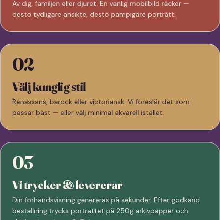
Av dig, familjen eller djuret. En vanlig mobilbild räcker —
desto tydligare ansikte, desto pampigare porträtt.
02
Välj kunglig stil
Renässans, barock eller victoriansk. Vi föreslår det som
passar bäst — eller välj minimal akvarell istället.
03
Vi trycker & levererar
Din förhandsvisning genereras på sekunder. Efter godkänd
beställning trycks porträttet på 250g arkivpapper och