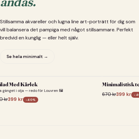
andas.
Stillsamma akvareller och lugna line art-porträtt för dig som
vill balansera det pampiga med något stillsammare. Perfekt
bredvid en kunglig — eller helt själv.
Se hela minimalt →
lad Med Kärlek
Minimalistisk t
a gänget i olja — redo för Louvren 🖼️
670
kr
399
kr
-
4
0
kr
399
kr
-
40
%