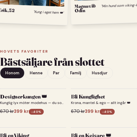
Magnus &
Erik, 52
Odin
"Kung i eget hem 👑"
HOVETS FAVORITER
Bästsäljare från slottet
Honom
Henne
Par
Familj
Husdjur
Designerkungen 👑
Bli Kunglighet
Kunglig lyx möter modehus — du som
Krona, mantel & ego — allt ingår 👑
designerkung 👑
670
kr
399
kr
670
kr
399
kr
-
40
%
-
40
%
Bli en Viking
Bli en Kejsare 👑