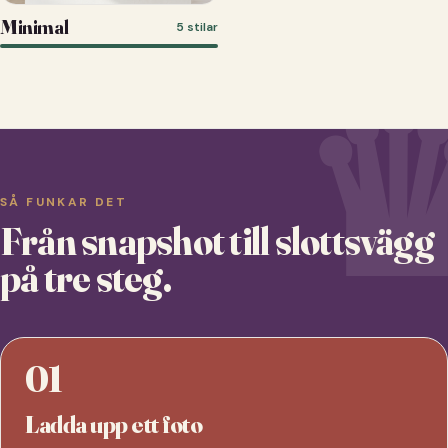
Minimal
5 stilar
SÅ FUNKAR DET
Från snapshot till slottsvägg
på tre steg.
01
Ladda upp ett foto