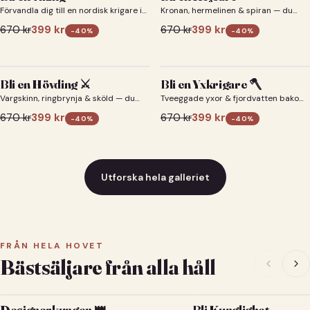
Förvandla dig till en nordisk krigare i
Kronan, hermelinen & spiran — du
ett episkt vikingaporträtt.
som kejsare 👑
670
kr
399
kr
670
kr
399
kr
-
40
%
-
40
%
Bli en Hövding ⚔️
Bli en Yxkrigare 🪓
Vargskinn, ringbrynja & sköld — du
Tveeggade yxor & fjordvatten bakom
som nordisk krigsherre ⚔️
dig 🪓
670
kr
399
kr
670
kr
399
kr
-
40
%
-
40
%
Utforska hela galleriet
FRÅN HELA HOVET
Bästsäljare från alla håll
Designerkungen 👑
Bli Kunglighet