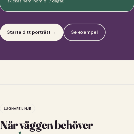
skickas hem inom 5–7 dagar.
Starta ditt porträtt →
Se exempel
LUGNARE LINJE
När väggen behöver