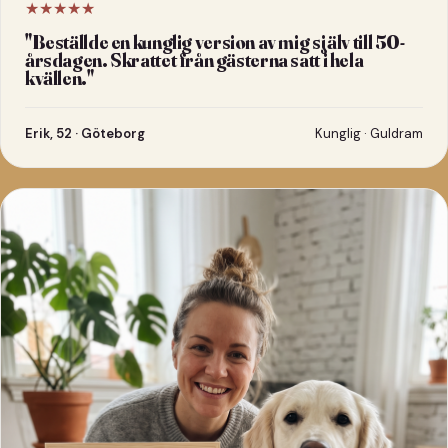
★★★★★
"
Beställde en kunglig version av mig själv till 50-
årsdagen. Skrattet från gästerna satt i hela
kvällen.
"
Erik, 52 · Göteborg
Kunglig · Guldram