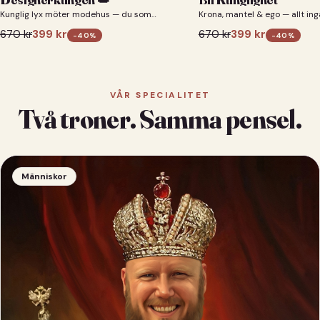
Kunglig lyx möter modehus — du som
Krona, mantel & ego — allt ing
designerkung 👑
670
kr
399
kr
670
kr
399
kr
-
40
%
-
40
%
VÅR SPECIALITET
Två troner. Samma pensel.
Människor