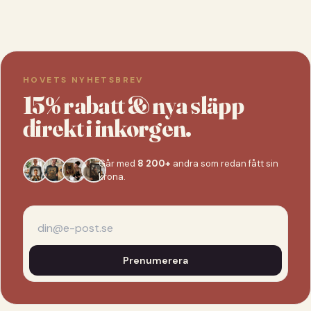
HOVETS NYHETSBREV
15% rabatt & nya släpp
direkt i inkorgen.
Går med
8 200+
andra som redan fått sin
krona.
Prenumerera