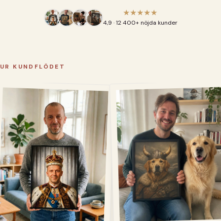
★★★★★
4,9 · 12 400+ nöjda kunder
UR KUNDFLÖDET