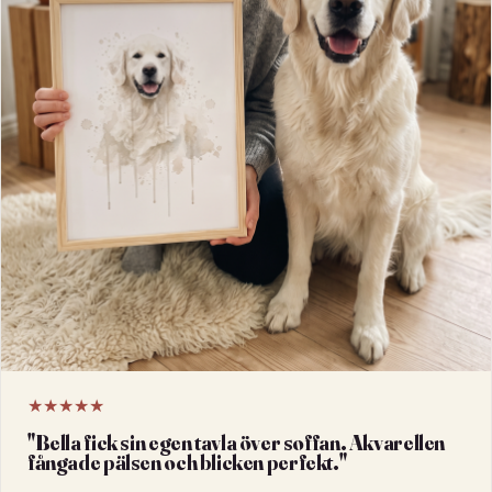
★★★★★
"
Bella fick sin egen tavla över soffan. Akvarellen
fångade pälsen och blicken perfekt.
"