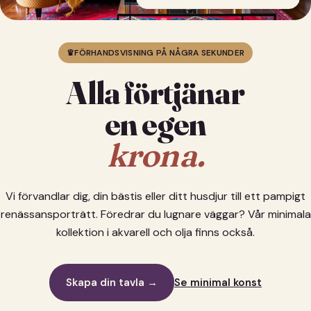
♛
FÖRHANDSVISNING PÅ NÅGRA SEKUNDER
Alla förtjänar
en egen
krona.
Vi förvandlar dig, din bästis eller ditt husdjur till ett pampigt
renässansporträtt. Föredrar du lugnare väggar? Vår minimala
kollektion i akvarell och olja finns också.
Skapa din tavla →
Se minimal konst