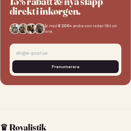
15% rabatt & nya släpp
direkt i inkorgen.
Går med
8 200+
andra som redan fått sin
krona.
Prenumerera
♛ Royalistik