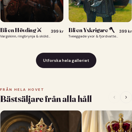
Bli en Yxkrigare 🪓
Bli en Hövding ⚔️
399
kr
399
kr
Tveeggade yxor & fjordvatten bakom dig 🪓
Vargskinn, ringbrynja & sköld — du som nordisk krigsherre ⚔️
Utforska hela galleriet
FRÅN HELA HOVET
Bästsäljare från alla håll