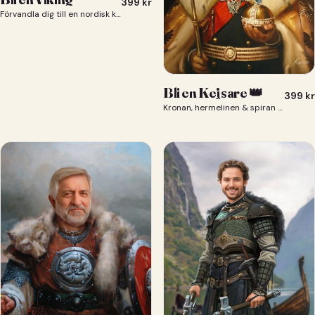
399
kr
Förvandla dig till en nordisk krigare i ett episkt vikingaporträtt.
Bli en Kejsare 👑
399
kr
Kronan, hermelinen & spiran — du som kejsare 👑