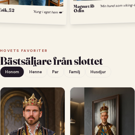
M
Magnus &
Erik, 52
Odin
"Kung i eget hem 👑"
HOVETS FAVORITER
Bästsäljare från slottet
Honom
Henne
Par
Familj
Husdjur