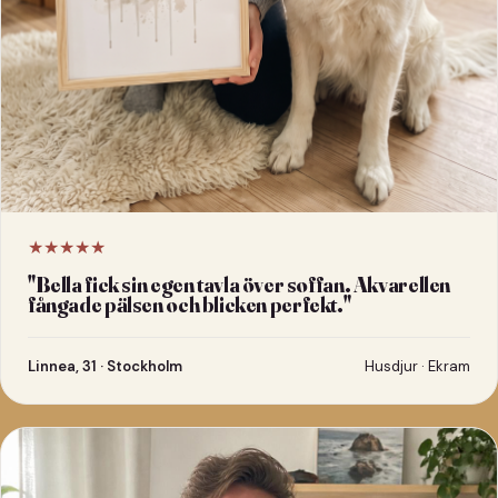
★★★★★
"
Bella fick sin egen tavla över soffan. Akvarellen
fångade pälsen och blicken perfekt.
"
Linnea, 31 · Stockholm
Husdjur · Ekram