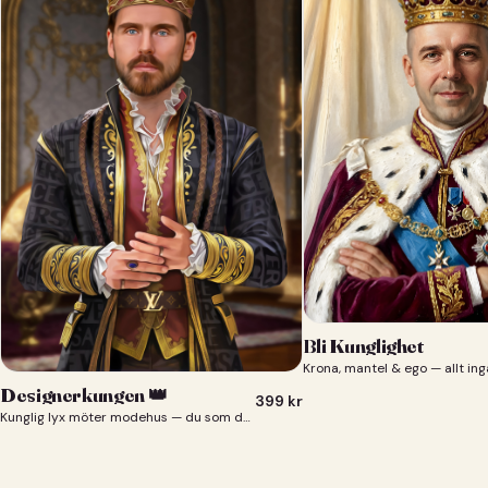
Bli Kunglighet
Krona, mantel & ego — allt ing
Designerkungen 👑
399
kr
Kunglig lyx möter modehus — du som designerkung 👑