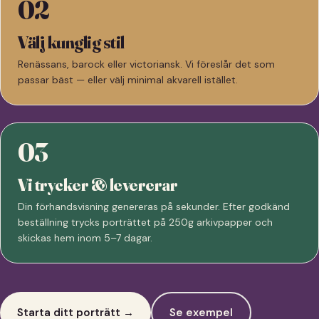
02
Välj kunglig stil
Renässans, barock eller victoriansk. Vi föreslår det som
passar bäst — eller välj minimal akvarell istället.
03
Vi trycker & levererar
Din förhandsvisning genereras på sekunder. Efter godkänd
beställning trycks porträttet på 250g arkivpapper och
skickas hem inom 5–7 dagar.
Starta ditt porträtt →
Se exempel