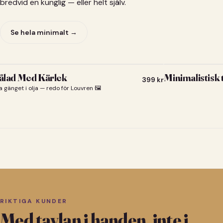
bredvid en kunglig — eller helt själv.
Se hela minimalt →
lad Med Kärlek
Minimalistisk
399
kr
a gänget i olja — redo för Louvren 🖼️
RIKTIGA KUNDER
Med tavlan i handen, inte i