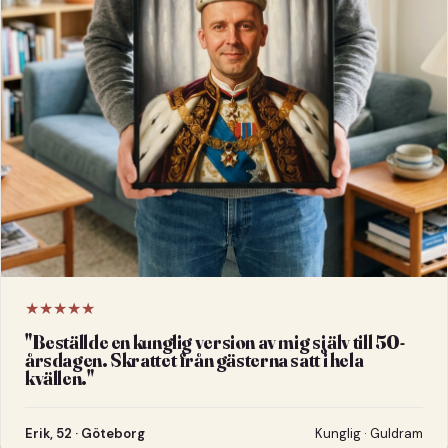
★★★★★
"
Beställde en kunglig version av mig själv till 50-
årsdagen. Skrattet från gästerna satt i hela
kvällen.
"
Erik, 52 · Göteborg
Kunglig · Guldram