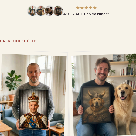
★★★★★
4,9 · 12 400+ nöjda kunder
UR KUNDFLÖDET