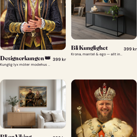
Bli Kunglighet
399
kr
Krona, mantel & ego — allt ingår 👑
Designerkungen 👑
399
kr
Kunglig lyx möter modehus — du som designerkung 👑
Bli en Viking