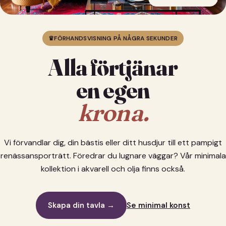
♛
FÖRHANDSVISNING PÅ NÅGRA SEKUNDER
Alla förtjänar
en egen
krona.
Vi förvandlar dig, din bästis eller ditt husdjur till ett pampigt
renässansporträtt. Föredrar du lugnare väggar? Vår minimala
kollektion i akvarell och olja finns också.
Skapa din tavla →
Se minimal konst