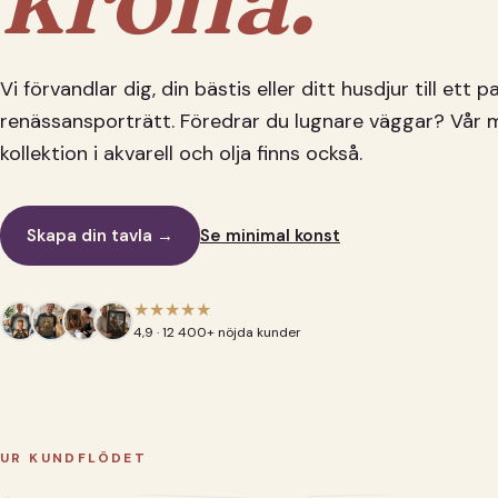
Vi förvandlar dig, din bästis eller ditt husdjur till ett 
renässansporträtt. Föredrar du lugnare väggar? Vår 
kollektion i akvarell och olja finns också.
Skapa din tavla →
Se minimal konst
★★★★★
4,9 · 12 400+ nöjda kunder
UR KUNDFLÖDET