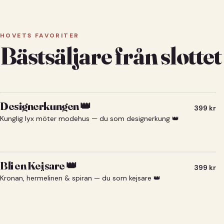
HOVETS FAVORITER
Bästsäljare från slottet
Designerkungen 👑
399
kr
Kunglig lyx möter modehus — du som designerkung 👑
Bli en Kejsare 👑
399
kr
Kronan, hermelinen & spiran — du som kejsare 👑