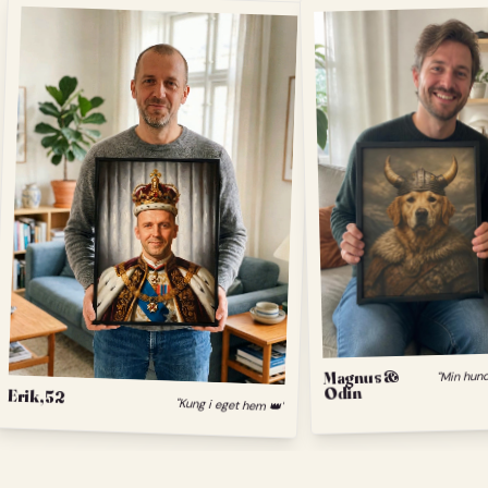
Magnus &
Odin
Erik, 52
"Kung i eget hem 👑"