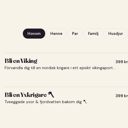
Honom
Henne
Par
Familj
Husdjur
Bli en Viking
399
kr
Förvandla dig till en nordisk krigare i ett episkt vikingaporträtt.
Bli en Yxkrigare 🪓
399
kr
Tveeggade yxor & fjordvatten bakom dig 🪓