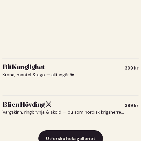
Bli Kunglighet
399
kr
Krona, mantel & ego — allt ingår 👑
Bli en Hövding ⚔️
399
kr
Vargskinn, ringbrynja & sköld — du som nordisk krigsherre ⚔️
Utforska hela galleriet