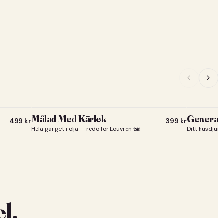
Målad Med Kärlek
General
499
kr
399
kr
Hela gänget i olja — redo för Louvren 🖼️
Ditt husdju
l.