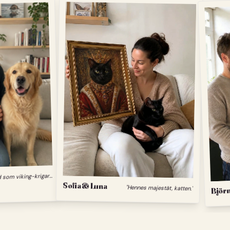
"
Min hund som viking-krigare."
Sofia & Luna
Björn
"Hennes majestät, katten."