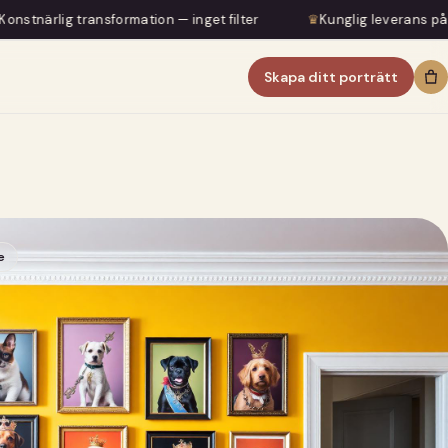
nsformation — inget filter
♛
Kunglig leverans på 5–7 dagar
Skapa ditt porträtt
e