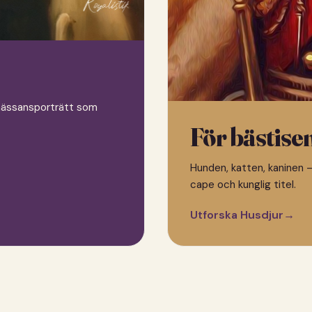
 renässansporträtt som
För bästise
Hunden, katten, kaninen —
cape och kunglig titel.
Utforska Husdjur
→