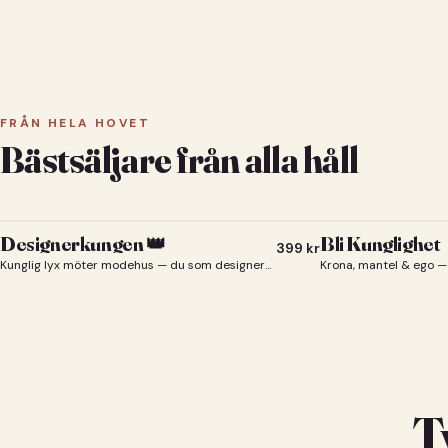
FRÅN HELA HOVET
Bästsäljare från alla håll
Designerkungen 👑
Bli Kunglighet
399
kr
Kunglig lyx möter modehus — du som designerkung 👑
Krona, mantel & ego — 
T