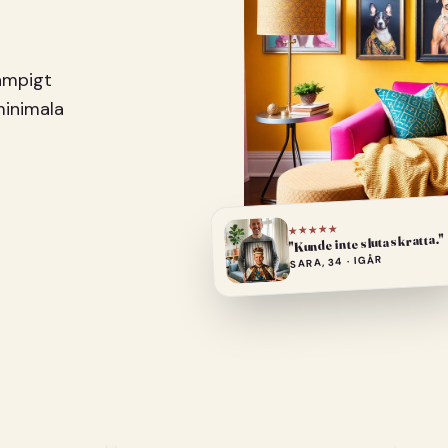
pampigt
minimala
★★★★★
"Kunde inte sluta skratta."
SARA, 34 · IGÅR