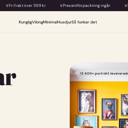
ver 599 kr
♛
Presentförpackning ingår
♛
Konstnärlig tra
Kunglig
Viking
Minimal
Husdjur
Så funkar det
ar
12 400+ porträtt levererad