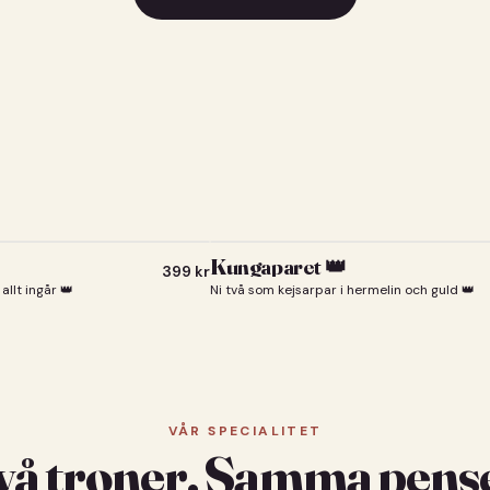
Kungaparet 👑
399
kr
allt ingår 👑
Ni två som kejsarpar i hermelin och guld 👑
VÅR SPECIALITET
vå troner. Samma pense