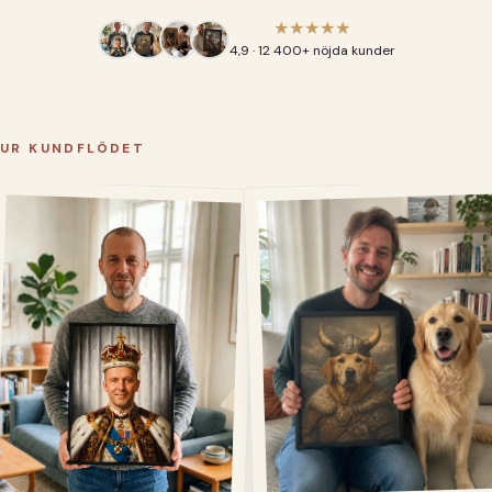
★★★★★
4,9 · 12 400+ nöjda kunder
UR KUNDFLÖDET