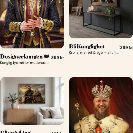
Bli Kunglighet
399
kr
Krona, mantel & ego — allt ingår 👑
Designerkungen 👑
399
kr
Kunglig lyx möter modehus — du som designerkung 👑
Bli en Viking