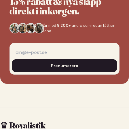
15% rabatt & nya släpp
direkt i inkorgen.
Går med
8 200+
andra som redan fått sin
krona.
Prenumerera
♛ Royalistik