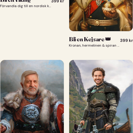
399
kr
Förvandla dig till en nordisk krigare i ett episkt vikingaporträtt.
Bli en Kejsare 👑
399
kr
Kronan, hermelinen & spiran — du som kejsare 👑