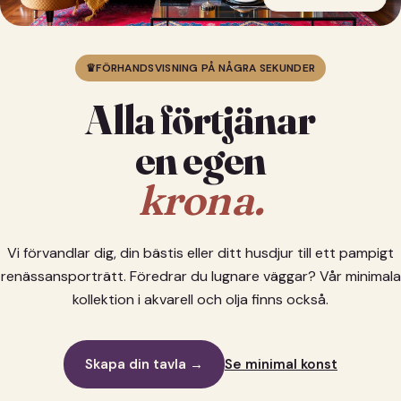
♛
FÖRHANDSVISNING PÅ NÅGRA SEKUNDER
Alla förtjänar
en egen
krona.
Vi förvandlar dig, din bästis eller ditt husdjur till ett pampigt
renässansporträtt. Föredrar du lugnare väggar? Vår minimala
kollektion i akvarell och olja finns också.
Skapa din tavla →
Se minimal konst