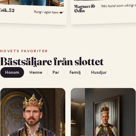
M
Magnus &
Erik, 52
Odin
"Kung i eget hem 👑"
HOVETS FAVORITER
Bästsäljare från slottet
Honom
Henne
Par
Familj
Husdjur