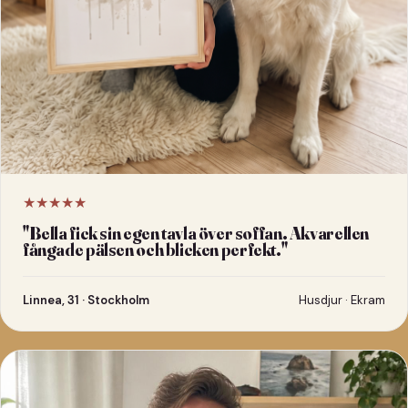
★★★★★
"
Bella fick sin egen tavla över soffan. Akvarellen
fångade pälsen och blicken perfekt.
"
Linnea, 31 · Stockholm
Husdjur · Ekram