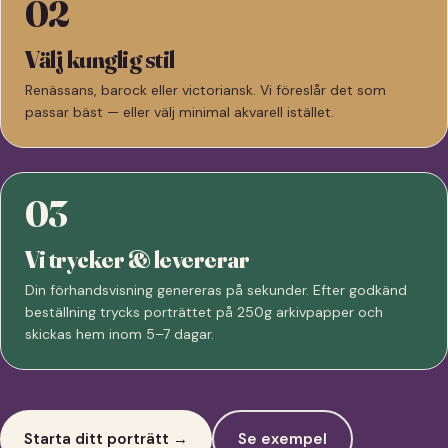
02
Välj kunglig stil
Renässans, barock eller victoriansk. Vi föreslår det som
passar bäst — eller välj minimal akvarell istället.
03
Vi trycker & levererar
Din förhandsvisning genereras på sekunder. Efter godkänd
beställning trycks porträttet på 250g arkivpapper och
skickas hem inom 5–7 dagar.
Starta ditt porträtt →
Se exempel