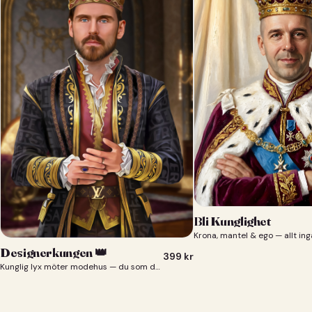
Bli Kunglighet
Krona, mantel & ego — allt ing
Designerkungen 👑
399
kr
Kunglig lyx möter modehus — du som designerkung 👑