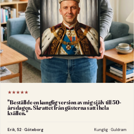
★★★★★
"
Beställde en kunglig version av mig själv till 50-
årsdagen. Skrattet från gästerna satt i hela
kvällen.
"
Erik, 52 · Göteborg
Kunglig · Guldram