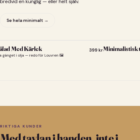
bredvid en kunglig — eller helt själv.
Se hela minimalt →
lad Med Kärlek
Minimalistisk
399
kr
a gänget i olja — redo för Louvren 🖼️
RIKTIGA KUNDER
Med tavlan i handen, inte i