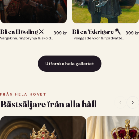
Bli en Yxkrigare 🪓
Bli en Hövding ⚔️
399
kr
399
kr
Tveeggade yxor & fjordvatten bakom dig 🪓
Vargskinn, ringbrynja & sköld — du som nordisk krigsherre ⚔️
Utforska hela galleriet
FRÅN HELA HOVET
Bästsäljare från alla håll