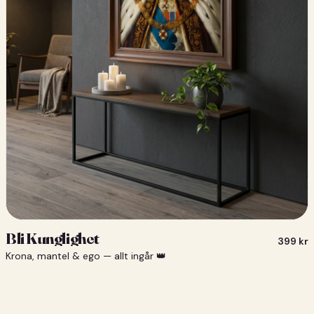
Bli Kunglighet
399
kr
Krona, mantel & ego — allt ingår 👑