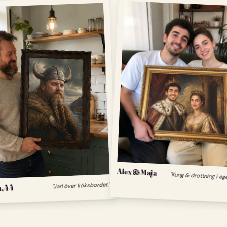
Alex & Maja
"Kung & drottning i eg
, 44
"Jarl över köksbordet."