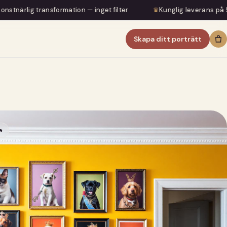
mation — inget filter
♛
Kunglig leverans på 5–7 dagar
♛
Skapa ditt porträtt
e