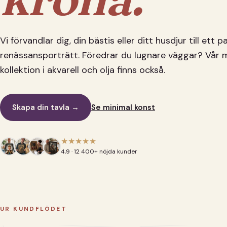
Vi förvandlar dig, din bästis eller ditt husdjur till ett 
renässansporträtt. Föredrar du lugnare väggar? Vår 
kollektion i akvarell och olja finns också.
Skapa din tavla →
Se minimal konst
★★★★★
4,9 · 12 400+ nöjda kunder
UR KUNDFLÖDET