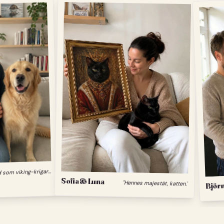
"
Min hund som viking-krigare."
Sofia & Luna
"Hennes majestät, katten."
Björn