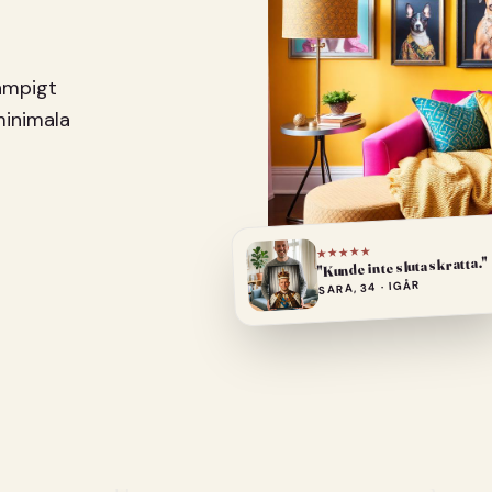
pampigt
minimala
★★★★★
"Kunde inte sluta skratta."
SARA, 34 · IGÅR