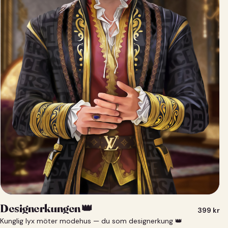
Designerkungen 👑
399
kr
Kunglig lyx möter modehus — du som designerkung 👑