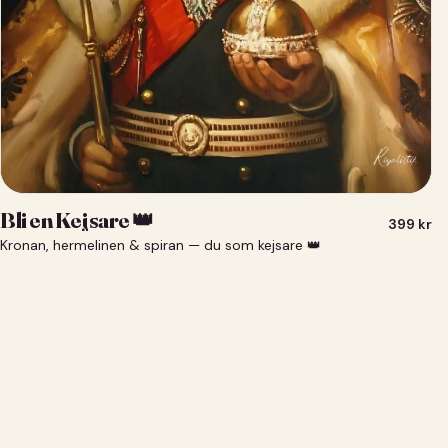
Bli en Kejsare 👑
399
kr
Kronan, hermelinen & spiran — du som kejsare 👑