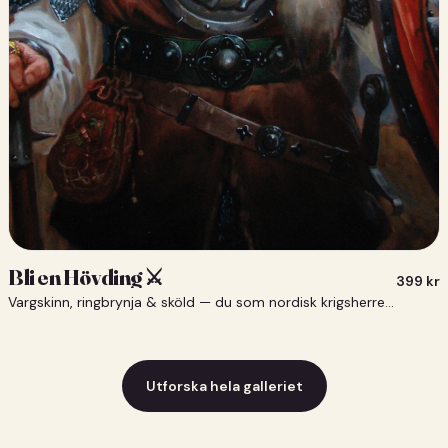
Bli en Hövding ⚔️
399
kr
Vargskinn, ringbrynja & sköld — du som nordisk krigsherre ⚔️
Utforska hela galleriet