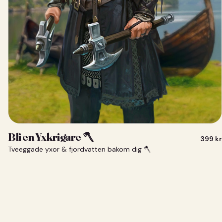
Bli en Yxkrigare 🪓
399
kr
Tveeggade yxor & fjordvatten bakom dig 🪓