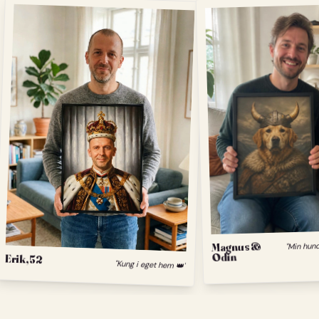
Magnus &
Odin
Erik, 52
"Kung i eget hem 👑"