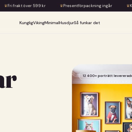
99 kr
♛
Presentförpackning ingår
♛
Konstnärlig transfor
Kunglig
Viking
Minimal
Husdjur
Så funkar det
ar
12 400+ porträtt levererad