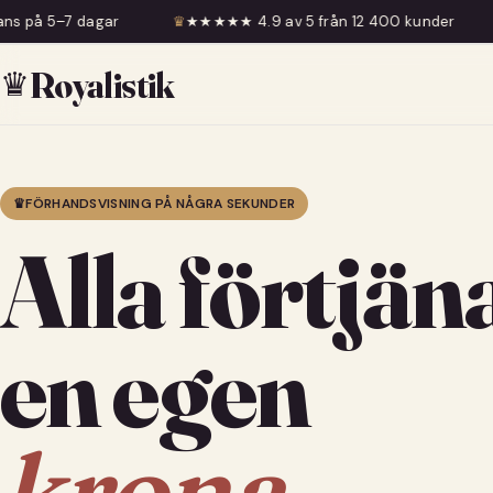
♛
★★★★★ 4.9 av 5 från 12 400 kunder
♛
Fri frakt över 5
♛
Royalistik
♛
FÖRHANDSVISNING PÅ NÅGRA SEKUNDER
Alla förtjän
en egen
krona.