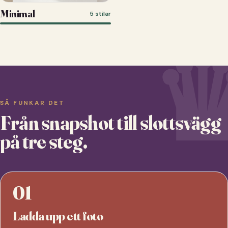
Minimal
5 stilar
SÅ FUNKAR DET
Från snapshot till slottsvägg
på tre steg.
01
Ladda upp ett foto