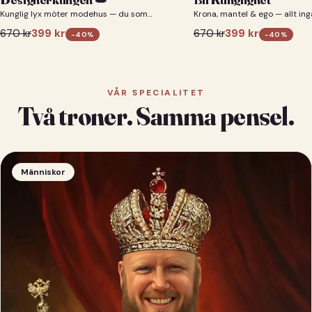
Kunglig lyx möter modehus — du som
Krona, mantel & ego — allt ing
designerkung 👑
670
kr
399
kr
670
kr
399
kr
-
40
%
-
40
%
VÅR SPECIALITET
Två troner. Samma pensel.
Människor