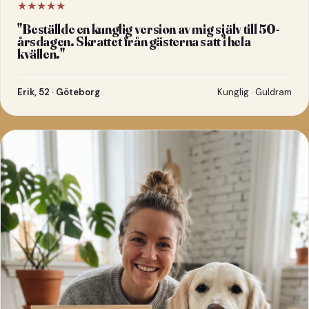
★★★★★
"
Beställde en kunglig version av mig själv till 50-
årsdagen. Skrattet från gästerna satt i hela
kvällen.
"
Erik, 52 · Göteborg
Kunglig · Guldram