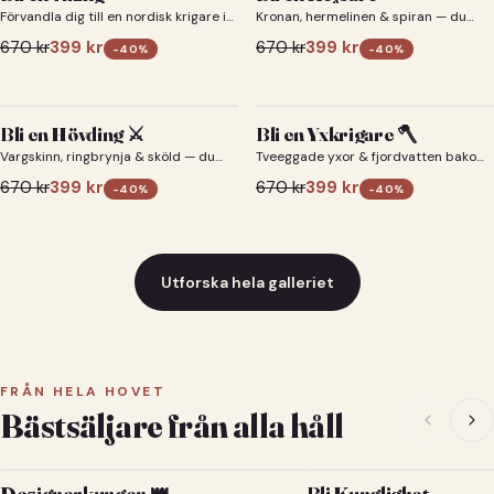
Förvandla dig till en nordisk krigare i
Kronan, hermelinen & spiran — du
ett episkt vikingaporträtt.
som kejsare 👑
670
kr
399
kr
670
kr
399
kr
-
40
%
-
40
%
Bli en Hövding ⚔️
Bli en Yxkrigare 🪓
Vargskinn, ringbrynja & sköld — du
Tveeggade yxor & fjordvatten bakom
som nordisk krigsherre ⚔️
dig 🪓
670
kr
399
kr
670
kr
399
kr
-
40
%
-
40
%
Utforska hela galleriet
FRÅN HELA HOVET
Bästsäljare från alla håll
Designerkungen 👑
Bli Kunglighet