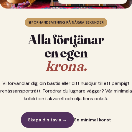
♛
FÖRHANDSVISNING PÅ NÅGRA SEKUNDER
Alla förtjänar
en egen
krona.
Vi förvandlar dig, din bästis eller ditt husdjur till ett pampigt
renässansporträtt. Föredrar du lugnare väggar? Vår minimala
kollektion i akvarell och olja finns också.
Skapa din tavla →
Se minimal konst