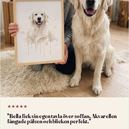
★★★★★
"
Bella fick sin egen tavla över soffan. Akvarellen
fångade pälsen och blicken perfekt.
"