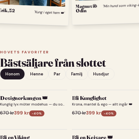
Magnus &
Erik, 52
Odin
"Kung i eget hem 👑"
HOVETS FAVORITER
Bästsäljare från slottet
Honom
Henne
Par
Familj
Husdjur
Designerkungen 👑
Bli Kunglighet
Kunglig lyx möter modehus — du som
Krona, mantel & ego — allt ingår 👑
designerkung 👑
670
kr
399
kr
670
kr
399
kr
-
40
%
-
40
%
Bli en Viking
Bli en Kejsare 👑