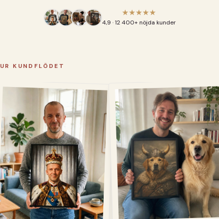
★★★★★
4,9 · 12 400+ nöjda kunder
UR KUNDFLÖDET