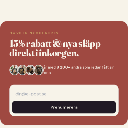
HOVETS NYHETSBREV
15% rabatt & nya släpp
direkt i inkorgen.
Går med
8 200+
andra som redan fått sin
krona.
Prenumerera