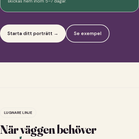
skickas hem inom 5–7 dagar.
Starta ditt porträtt →
Se exempel
LUGNARE LINJE
När väggen behöver