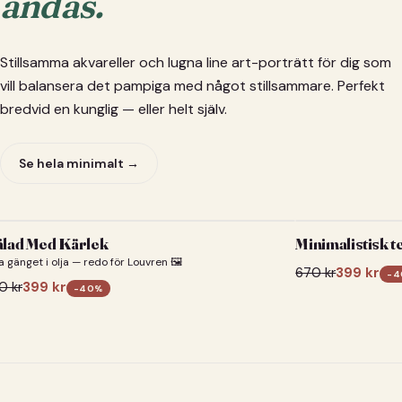
andas.
Stillsamma akvareller och lugna line art-porträtt för dig som
vill balansera det pampiga med något stillsammare. Perfekt
bredvid en kunglig — eller helt själv.
Se hela minimalt →
lad Med Kärlek
Minimalistisk t
a gänget i olja — redo för Louvren 🖼️
670
kr
399
kr
-
4
0
kr
399
kr
-
40
%