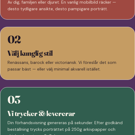
Av dig, familjen eller djuret. En vanlig mobilbild räcker —
desto tydligare ansikte, desto pampigare porträtt.
02
Välj kunglig stil
Renässans, barock eller victoriansk. Vi föreslår det som
passar bäst — eller välj minimal akvarell istället.
03
Vi trycker & levererar
Din förhandsvisning genereras på sekunder. Efter godkänd
beställning trycks porträttet på 250g arkivpapper och