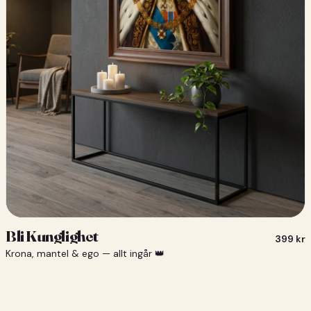
Bli Kunglighet
399
kr
Krona, mantel & ego — allt ingår 👑