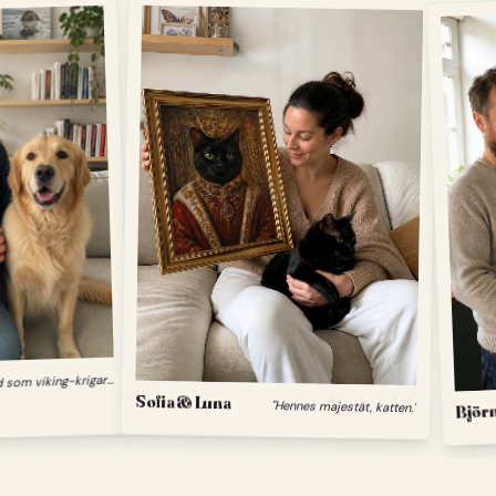
"
Min hund som viking-krigare."
Sofia & Luna
"Hennes majestät, katten."
Björn