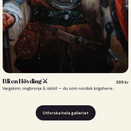
Bli en Hövding ⚔️
399
kr
Vargskinn, ringbrynja & sköld — du som nordisk krigsherre ⚔️
Utforska hela galleriet