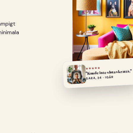
pampigt
minimala
★★★★★
"Kunde inte sluta skratta."
SARA, 34 · IGÅR