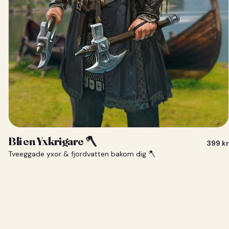
Bli en Yxkrigare 🪓
399
kr
Tveeggade yxor & fjordvatten bakom dig 🪓