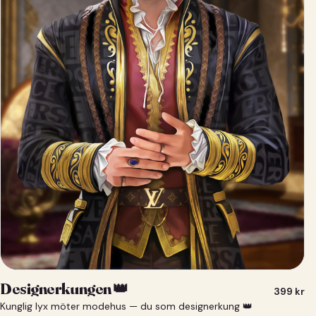
Designerkungen 👑
399
kr
Kunglig lyx möter modehus — du som designerkung 👑