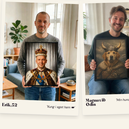
Magnus &
Odin
Erik, 52
"Kung i eget hem 👑"