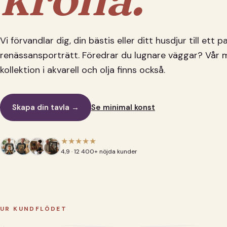
Vi förvandlar dig, din bästis eller ditt husdjur till ett 
renässansporträtt. Föredrar du lugnare väggar? Vår 
kollektion i akvarell och olja finns också.
Skapa din tavla →
Se minimal konst
★★★★★
4,9 · 12 400+ nöjda kunder
UR KUNDFLÖDET