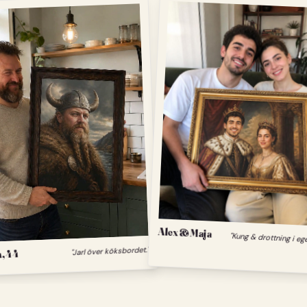
Alex & Maja
"Kung & drottning i eg
, 44
"Jarl över köksbordet."