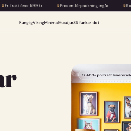
 kr
♛
Presentförpackning ingår
♛
Konstnärlig transformat
Kunglig
Viking
Minimal
Husdjur
Så funkar det
ar
12 400+ porträtt levererad