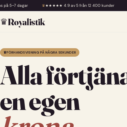
♛
★★★★★ 4.9 av 5 från 12 400 kunder
♛
Fri frakt över 599
♛
Royalistik
♛
FÖRHANDSVISNING PÅ NÅGRA SEKUNDER
Alla förtjän
en egen
krona.