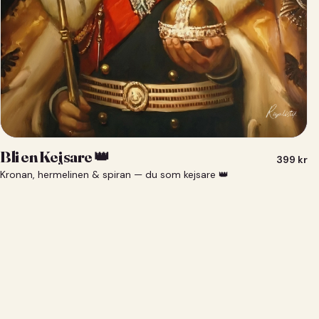
Bli en Kejsare 👑
399
kr
Kronan, hermelinen & spiran — du som kejsare 👑