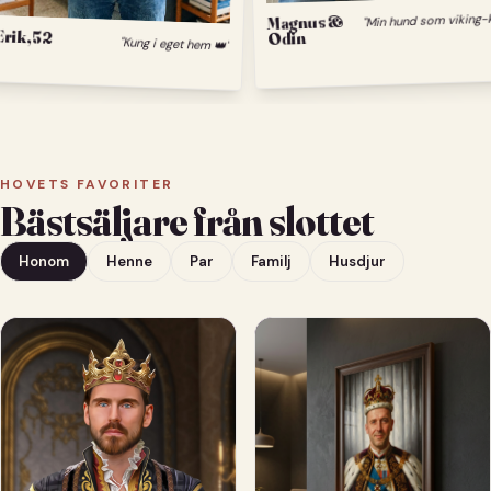
M
Magnus &
Erik, 52
Odin
"Kung i eget hem 👑"
HOVETS FAVORITER
Bästsäljare från slottet
Honom
Henne
Par
Familj
Husdjur