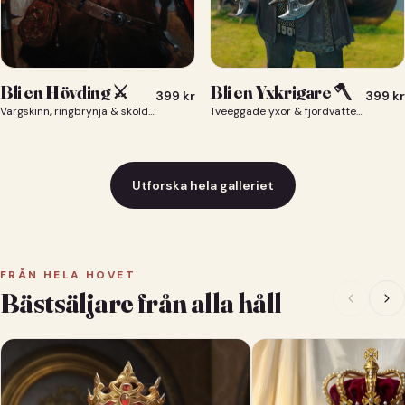
Bli en Yxkrigare 🪓
Bli en Hövding ⚔️
399
kr
399
kr
Tveeggade yxor & fjordvatten bakom dig 🪓
Vargskinn, ringbrynja & sköld — du som nordisk krigsherre ⚔️
Utforska hela galleriet
FRÅN HELA HOVET
Bästsäljare från alla håll