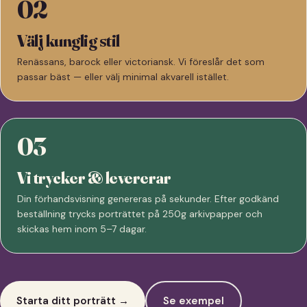
02
Välj kunglig stil
Renässans, barock eller victoriansk. Vi föreslår det som
passar bäst — eller välj minimal akvarell istället.
03
Vi trycker & levererar
Din förhandsvisning genereras på sekunder. Efter godkänd
beställning trycks porträttet på 250g arkivpapper och
skickas hem inom 5–7 dagar.
Starta ditt porträtt →
Se exempel