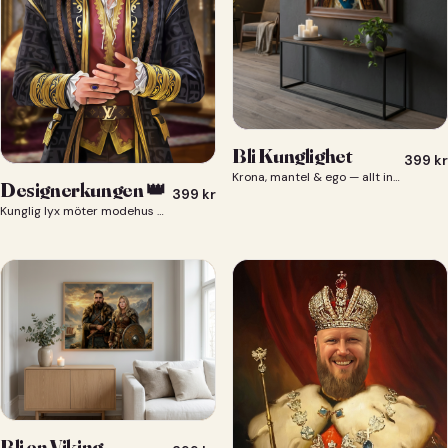
Bli Kunglighet
399
kr
Krona, mantel & ego — allt ingår 👑
Designerkungen 👑
399
kr
Kunglig lyx möter modehus — du som designerkung 👑
Bli en Viking