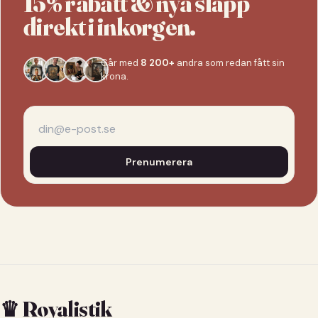
15% rabatt & nya släpp
direkt i inkorgen.
Går med
8 200+
andra som redan fått sin
krona.
Prenumerera
♛ Royalistik