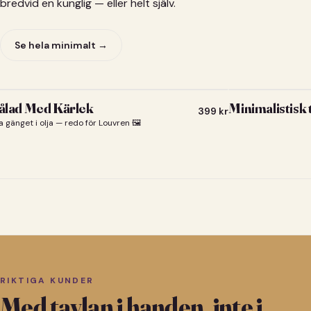
bredvid en kunglig — eller helt själv.
Se hela minimalt →
lad Med Kärlek
Minimalistisk
399
kr
a gänget i olja — redo för Louvren 🖼️
RIKTIGA KUNDER
Med tavlan i handen, inte i