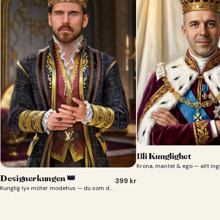
Bli Kunglighet
Krona, mantel & ego — allt ing
Designerkungen 👑
399
kr
Kunglig lyx möter modehus — du som designerkung 👑