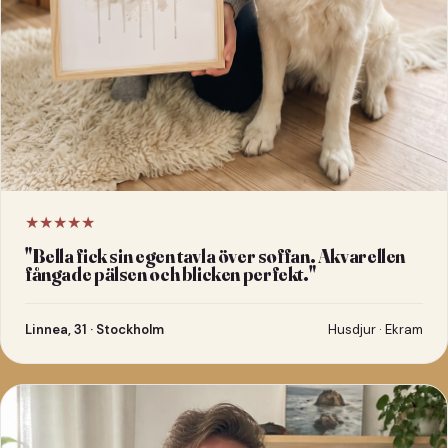
★★★★★
"
Bella fick sin egen tavla över soffan. Akvarellen
fångade pälsen och blicken perfekt.
"
Linnea, 31 · Stockholm
Husdjur · Ekram