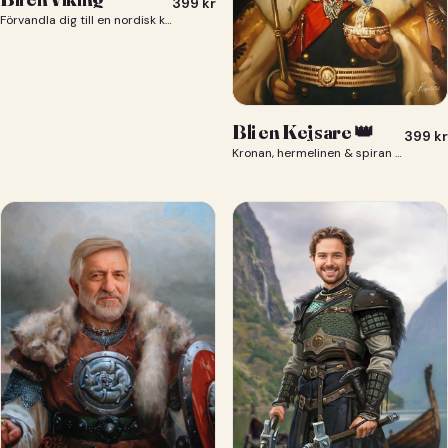
399
kr
Förvandla dig till en nordisk krigare i ett episkt vikingaporträtt.
Bli en Kejsare 👑
399
kr
Kronan, hermelinen & spiran — du som kejsare 👑