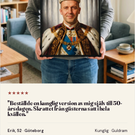
★★★★★
"
Beställde en kunglig version av mig själv till 50-
årsdagen. Skrattet från gästerna satt i hela
kvällen.
"
Erik, 52 · Göteborg
Kunglig · Guldram