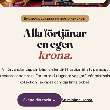
♛
FÖRHANDSVISNING PÅ NÅGRA SEKUNDER
Alla förtjänar
en egen
krona.
Vi förvandlar dig, din bästis eller ditt husdjur till ett pampigt
renässansporträtt. Föredrar du lugnare väggar? Vår minimala
kollektion i akvarell och olja finns också.
Skapa din tavla →
Se minimal konst