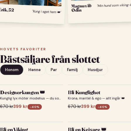
Magnus &
Erik, 52
Odin
"Kung i eget hem 👑"
HOVETS FAVORITER
Bästsäljare från slottet
Honom
Henne
Par
Familj
Husdjur
Designerkungen 👑
Bli Kunglighet
Kunglig lyx möter modehus — du som
Krona, mantel & ego — allt ingår 👑
designerkung 👑
670
kr
399
kr
670
kr
399
kr
-
40
%
-
40
%
Bli en Viking
Bli en Kejsare 👑