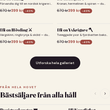
Förvandla dig till en nordisk krigare i
Kronan, hermelinen & spiran — du
ett episkt vikingaporträtt.
som kejsare 👑
670
kr
399
kr
670
kr
399
kr
-
40
%
-
40
%
Bli en Hövding ⚔️
Bli en Yxkrigare 🪓
Vargskinn, ringbrynja & sköld — du
Tveeggade yxor & fjordvatten bakom
som nordisk krigsherre ⚔️
dig 🪓
670
kr
399
kr
670
kr
399
kr
-
40
%
-
40
%
Utforska hela galleriet
FRÅN HELA HOVET
Bästsäljare från alla håll
Designerkungen 👑
Bli Kunglighet