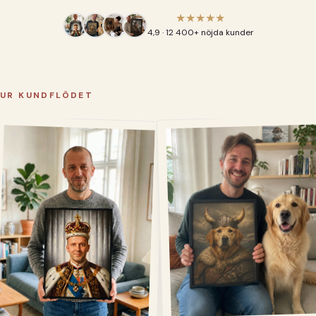
★★★★★
4,9 · 12 400+ nöjda kunder
UR KUNDFLÖDET