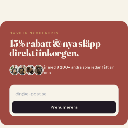
HOVETS NYHETSBREV
15% rabatt & nya släpp
direkt i inkorgen.
Går med
8 200+
andra som redan fått sin
krona.
Prenumerera