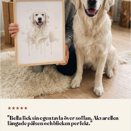
★★★★★
"
Bella fick sin egen tavla över soffan. Akvarellen
fångade pälsen och blicken perfekt.
"