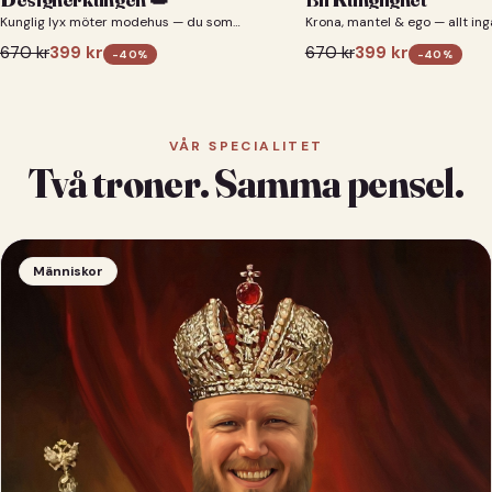
Kunglig lyx möter modehus — du som
Krona, mantel & ego — allt ing
designerkung 👑
670
kr
399
kr
670
kr
399
kr
-
40
%
-
40
%
VÅR SPECIALITET
Två troner. Samma pensel.
Människor