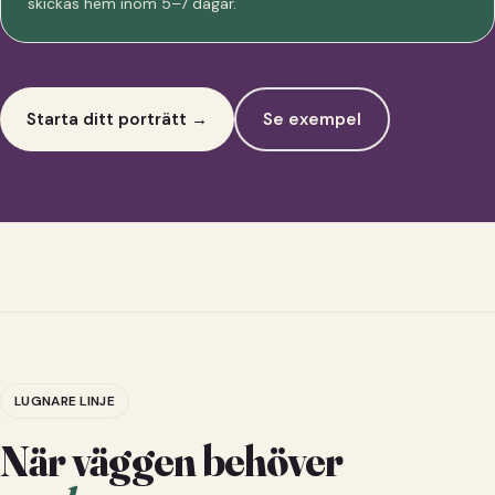
skickas hem inom 5–7 dagar.
Starta ditt porträtt →
Se exempel
LUGNARE LINJE
När väggen behöver