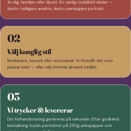
Av dig, familjen eller djuret. En vanlig mobilbild räcker —
desto tydligare ansikte, desto pampigare porträtt.
02
Välj kunglig stil
Renässans, barock eller victoriansk. Vi föreslår det som
passar bäst — eller välj minimal akvarell istället.
03
Vi trycker & levererar
Din förhandsvisning genereras på sekunder. Efter godkänd
beställning trycks porträttet på 250g arkivpapper och