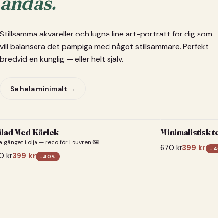
andas.
Stillsamma akvareller och lugna line art-porträtt för dig som
vill balansera det pampiga med något stillsammare. Perfekt
bredvid en kunglig — eller helt själv.
Se hela minimalt →
lad Med Kärlek
Minimalistisk t
a gänget i olja — redo för Louvren 🖼️
670
kr
399
kr
-
4
0
kr
399
kr
-
40
%