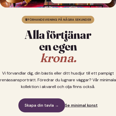
♛
FÖRHANDSVISNING PÅ NÅGRA SEKUNDER
Alla förtjänar
en egen
krona.
Vi förvandlar dig, din bästis eller ditt husdjur till ett pampigt
renässansporträtt. Föredrar du lugnare väggar? Vår minimala
kollektion i akvarell och olja finns också.
Skapa din tavla →
Se minimal konst