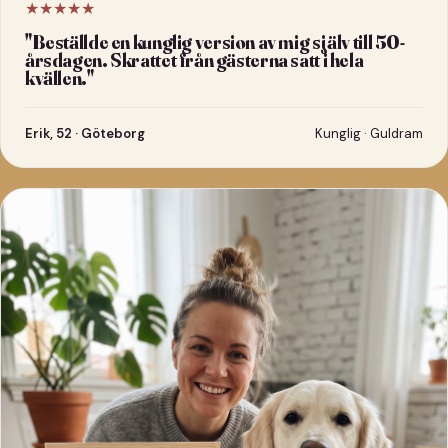
★★★★★
"
Beställde en kunglig version av mig själv till 50-
årsdagen. Skrattet från gästerna satt i hela
kvällen.
"
Erik, 52 · Göteborg
Kunglig · Guldram