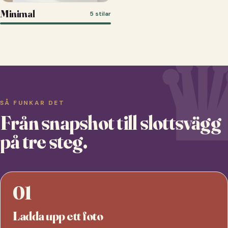
Minimal
5 stilar
SÅ FUNKAR DET
Från snapshot till slottsvägg
på tre steg.
01
Ladda upp ett foto