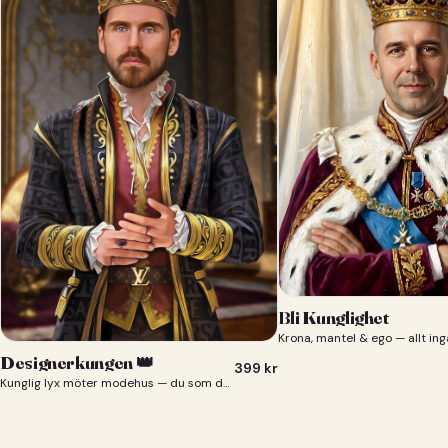
Bli Kunglighet
Krona, mantel & ego — allt ing
Designerkungen 👑
399
kr
Kunglig lyx möter modehus — du som designerkung 👑