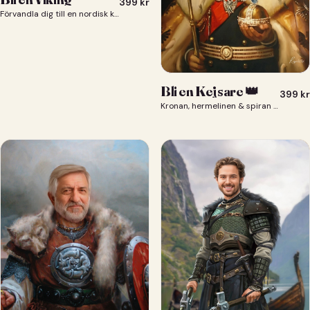
399
kr
Förvandla dig till en nordisk krigare i ett episkt vikingaporträtt.
Bli en Kejsare 👑
399
kr
Kronan, hermelinen & spiran — du som kejsare 👑