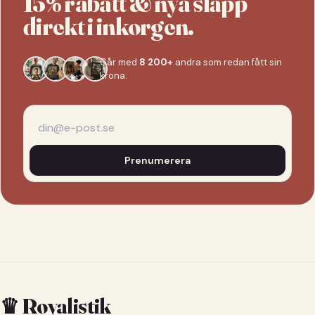
15% rabatt & nya släpp
direkt i inkorgen.
Går med
8 200+
andra som redan fått sin
krona.
Prenumerera
♛ Royalistik