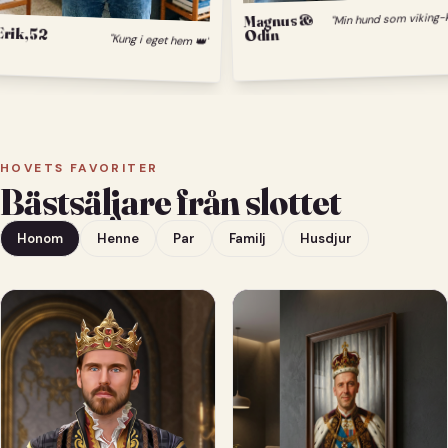
Magnus &
Erik, 52
Odin
"Kung i eget hem 👑"
HOVETS FAVORITER
Bästsäljare från slottet
Honom
Henne
Par
Familj
Husdjur