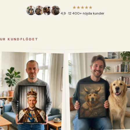
★★★★★
4,9 · 12 400+ nöjda kunder
UR KUNDFLÖDET