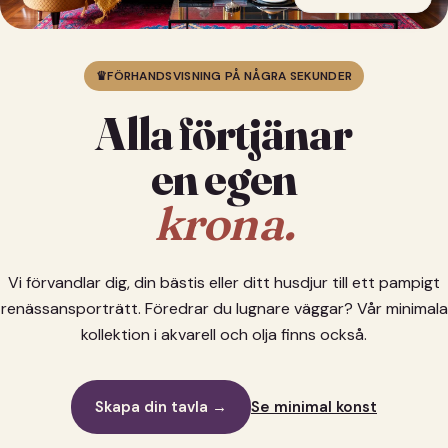
♛
FÖRHANDSVISNING PÅ NÅGRA SEKUNDER
Alla förtjänar
en egen
krona.
Vi förvandlar dig, din bästis eller ditt husdjur till ett pampigt
renässansporträtt. Föredrar du lugnare väggar? Vår minimala
kollektion i akvarell och olja finns också.
Skapa din tavla →
Se minimal konst