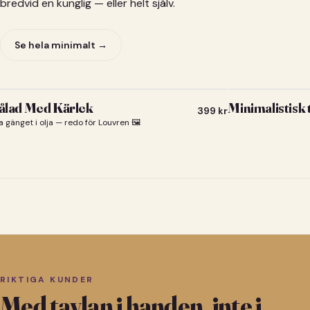
bredvid en kunglig — eller helt själv.
Se hela minimalt →
lad Med Kärlek
Minimalistisk
399
kr
a gänget i olja — redo för Louvren 🖼️
RIKTIGA KUNDER
Med tavlan i handen, inte i