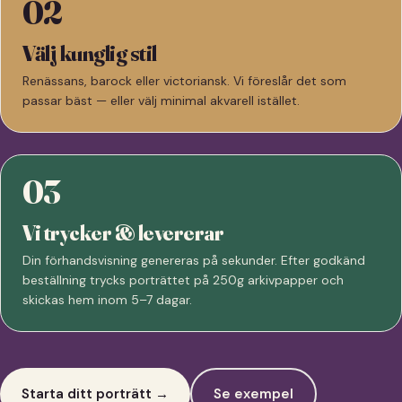
02
Välj kunglig stil
Renässans, barock eller victoriansk. Vi föreslår det som
passar bäst — eller välj minimal akvarell istället.
03
Vi trycker & levererar
Din förhandsvisning genereras på sekunder. Efter godkänd
beställning trycks porträttet på 250g arkivpapper och
skickas hem inom 5–7 dagar.
Starta ditt porträtt →
Se exempel