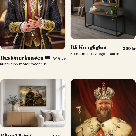
Bli Kunglighet
399
kr
Krona, mantel & ego — allt ingår 👑
Designerkungen 👑
399
kr
Kunglig lyx möter modehus — du som designerkung 👑
Bli en Viking