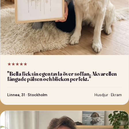
★★★★★
"
Bella fick sin egen tavla över soffan. Akvarellen
fångade pälsen och blicken perfekt.
"
Linnea, 31 · Stockholm
Husdjur · Ekram