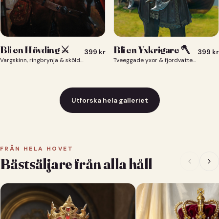
Bli en Yxkrigare 🪓
Bli en Hövding ⚔️
399
kr
399
kr
Tveeggade yxor & fjordvatten bakom dig 🪓
Vargskinn, ringbrynja & sköld — du som nordisk krigsherre ⚔️
Utforska hela galleriet
FRÅN HELA HOVET
Bästsäljare från alla håll