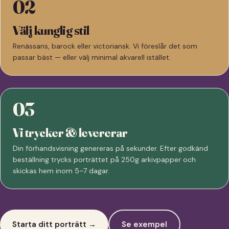
02
Välj kunglig stil
Renässans, barock eller victoriansk. Vi föreslår det som
passar bäst — eller välj minimal akvarell istället.
03
Vi trycker & levererar
Din förhandsvisning genereras på sekunder. Efter godkänd
beställning trycks porträttet på 250g arkivpapper och
skickas hem inom 5–7 dagar.
Starta ditt porträtt →
Se exempel