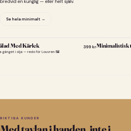
bredvid en kunglig — eller helt själv.
Se hela minimalt →
lad Med Kärlek
Minimalistisk
399
kr
a gänget i olja — redo för Louvren 🖼️
RIKTIGA KUNDER
Med tavlan i handen, inte i