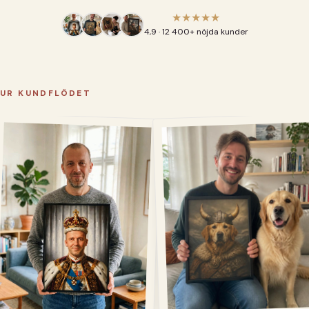
★★★★★
4,9 · 12 400+ nöjda kunder
UR KUNDFLÖDET