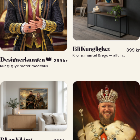
Bli Kunglighet
399
kr
Krona, mantel & ego — allt ingår 👑
Designerkungen 👑
399
kr
Kunglig lyx möter modehus — du som designerkung 👑
Bli en Viking