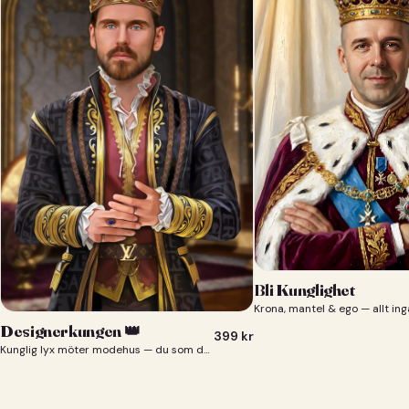
Bli Kunglighet
Krona, mantel & ego — allt ing
Designerkungen 👑
399
kr
Kunglig lyx möter modehus — du som designerkung 👑