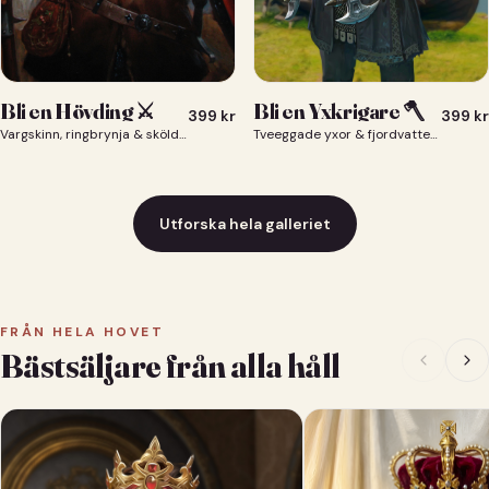
Bli en Yxkrigare 🪓
Bli en Hövding ⚔️
399
kr
399
kr
Tveeggade yxor & fjordvatten bakom dig 🪓
Vargskinn, ringbrynja & sköld — du som nordisk krigsherre ⚔️
Utforska hela galleriet
FRÅN HELA HOVET
Bästsäljare från alla håll