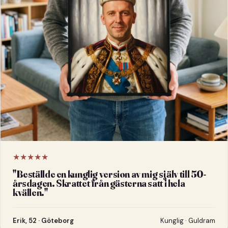
★★★★★
"
Beställde en kunglig version av mig själv till 50-
årsdagen. Skrattet från gästerna satt i hela
kvällen.
"
Erik, 52 · Göteborg
Kunglig · Guldram