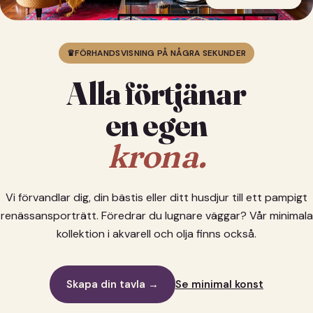
♛
FÖRHANDSVISNING PÅ NÅGRA SEKUNDER
Alla förtjänar
en egen
krona.
Vi förvandlar dig, din bästis eller ditt husdjur till ett pampigt
renässansporträtt. Föredrar du lugnare väggar? Vår minimala
kollektion i akvarell och olja finns också.
Skapa din tavla →
Se minimal konst