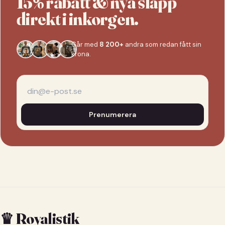
15% rabatt & nya släpp
direkt i inkorgen.
Går med
8 200+
andra som redan fått sin
krona.
Prenumerera
♛ Royalistik