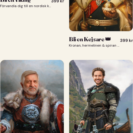
399
kr
Förvandla dig till en nordisk krigare i ett episkt vikingaporträtt.
Bli en Kejsare 👑
399
kr
Kronan, hermelinen & spiran — du som kejsare 👑