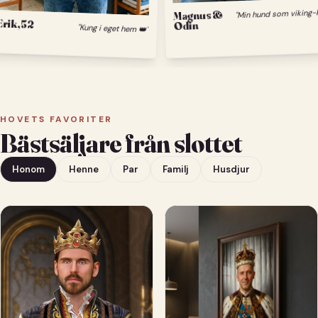
Magnus &
Odin
Erik, 52
"Kung i eget hem 👑"
HOVETS FAVORITER
Bästsäljare från slottet
Honom
Henne
Par
Familj
Husdjur