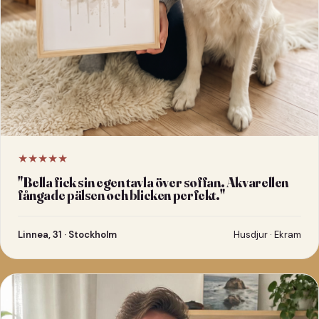
★★★★★
"
Bella fick sin egen tavla över soffan. Akvarellen
fångade pälsen och blicken perfekt.
"
Linnea, 31 · Stockholm
Husdjur · Ekram