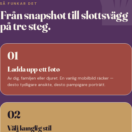
SÅ FUNKAR DET
Från snapshot till slottsvägg
på tre steg.
01
Ladda upp ett foto
Av dig, familjen eller djuret. En vanlig mobilbild räcker —
desto tydligare ansikte, desto pampigare porträtt.
02
Välj kunglig stil