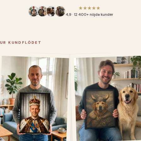
★★★★★
4,9 · 12 400+ nöjda kunder
UR KUNDFLÖDET