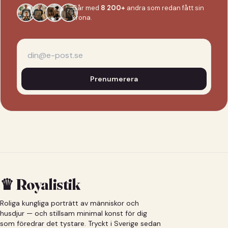
Går med
8 200+
andra som redan fått sin
krona.
Prenumerera
♛ Royalistik
Roliga kungliga porträtt av människor och
husdjur — och stillsam minimal konst för dig
som föredrar det tystare. Tryckt i Sverige sedan