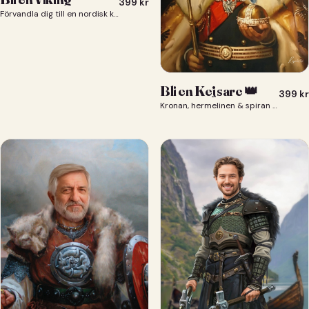
399
kr
Förvandla dig till en nordisk krigare i ett episkt vikingaporträtt.
Bli en Kejsare 👑
399
kr
Kronan, hermelinen & spiran — du som kejsare 👑