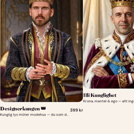
Bli Kunglighet
Krona, mantel & ego — allt ing
Designerkungen 👑
399
kr
Kunglig lyx möter modehus — du som designerkung 👑