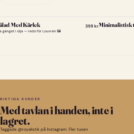
lad Med Kärlek
Minimalistisk
399
kr
a gänget i olja — redo för Louvren 🖼️
RIKTIGA KUNDER
Med tavlan i handen, inte i
lagret.
Taggade @royalistik på Instagram. Fler tusen