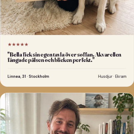
★★★★★
"
Bella fick sin egen tavla över soffan. Akvarellen
fångade pälsen och blicken perfekt.
"
Linnea, 31 · Stockholm
Husdjur · Ekram