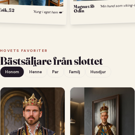
Magnus &
Odin
Erik, 52
"Kung i eget hem 👑"
HOVETS FAVORITER
Bästsäljare från slottet
Honom
Henne
Par
Familj
Husdjur