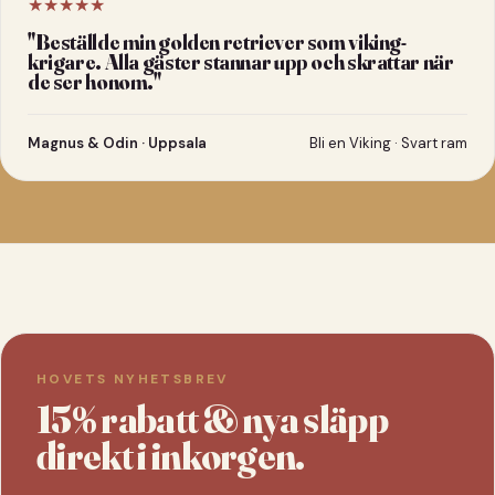
★★★★★
"
Beställde min golden retriever som viking-
krigare. Alla gäster stannar upp och skrattar när
de ser honom.
"
Magnus & Odin · Uppsala
Bli en Viking · Svart ram
HOVETS NYHETSBREV
15% rabatt & nya släpp
direkt i inkorgen.