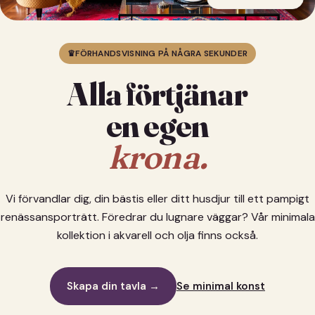
♛
FÖRHANDSVISNING PÅ NÅGRA SEKUNDER
Alla förtjänar
en egen
krona.
Vi förvandlar dig, din bästis eller ditt husdjur till ett pampigt
renässansporträtt. Föredrar du lugnare väggar? Vår minimala
kollektion i akvarell och olja finns också.
Skapa din tavla →
Se minimal konst