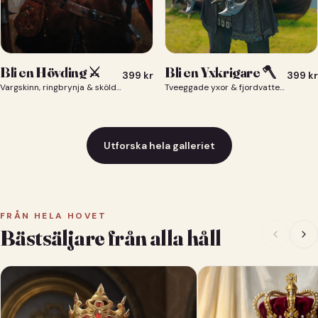
Bli en Yxkrigare 🪓
Bli en Hövding ⚔️
399
kr
399
kr
Tveeggade yxor & fjordvatten bakom dig 🪓
Vargskinn, ringbrynja & sköld — du som nordisk krigsherre ⚔️
Utforska hela galleriet
FRÅN HELA HOVET
Bästsäljare från alla håll