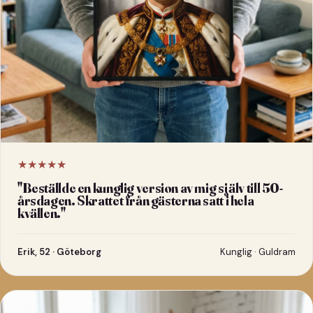
★★★★★
"
Beställde en kunglig version av mig själv till 50-
årsdagen. Skrattet från gästerna satt i hela
kvällen.
"
Erik, 52 · Göteborg
Kunglig · Guldram