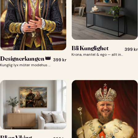
Bli Kunglighet
399
kr
Krona, mantel & ego — allt ingår 👑
Designerkungen 👑
399
kr
Kunglig lyx möter modehus — du som designerkung 👑
Bli en Viking