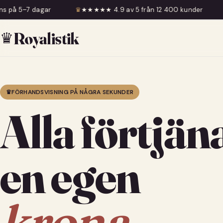
♛
★★★★★ 4.9 av 5 från 12 400 kunder
♛
Fri frakt över 59
♛
Royalistik
♛
FÖRHANDSVISNING PÅ NÅGRA SEKUNDER
Alla förtjän
en egen
krona.