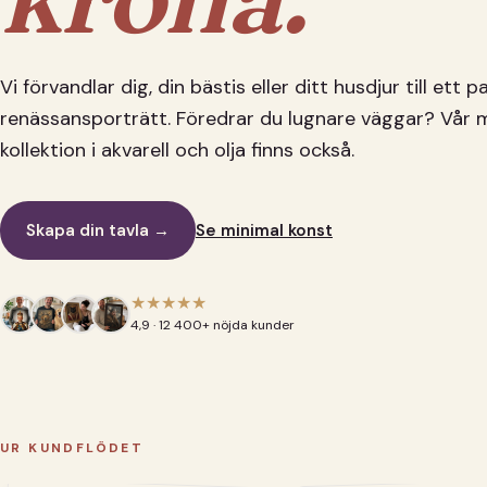
Vi förvandlar dig, din bästis eller ditt husdjur till ett 
renässansporträtt. Föredrar du lugnare väggar? Vår 
kollektion i akvarell och olja finns också.
Skapa din tavla →
Se minimal konst
★★★★★
4,9 · 12 400+ nöjda kunder
UR KUNDFLÖDET