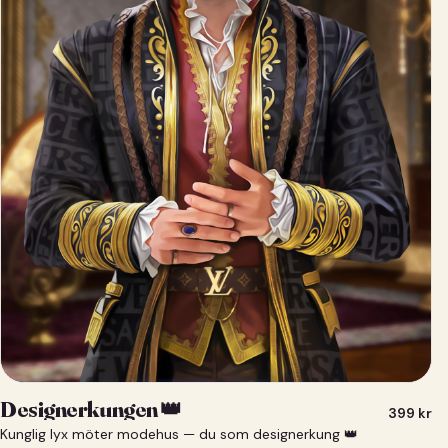
Designerkungen 👑
399
kr
Kunglig lyx möter modehus — du som designerkung 👑