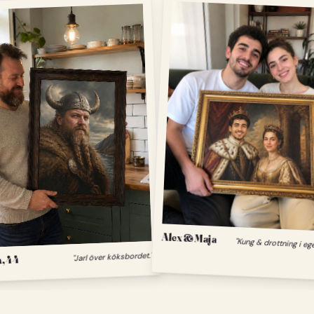
Alex & Maja
"Kung & drottning i eg
, 44
"Jarl över köksbordet."