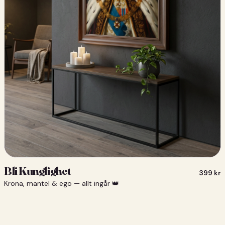
Bli Kunglighet
399
kr
Krona, mantel & ego — allt ingår 👑