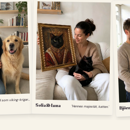
"
Min hund som viking-krigare."
Sofia & Luna
"Hennes majestät, katten."
Björn