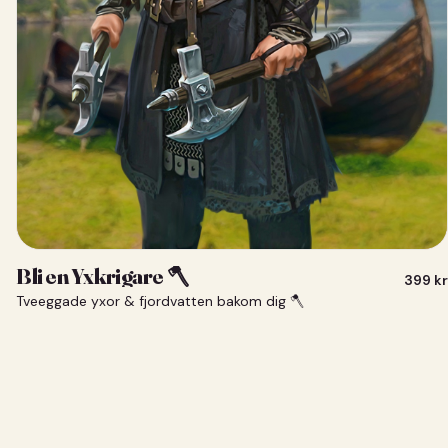
Bli en Yxkrigare 🪓
399
kr
Tveeggade yxor & fjordvatten bakom dig 🪓