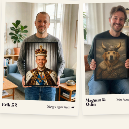
Magnus &
Odin
Erik, 52
"Kung i eget hem 👑"