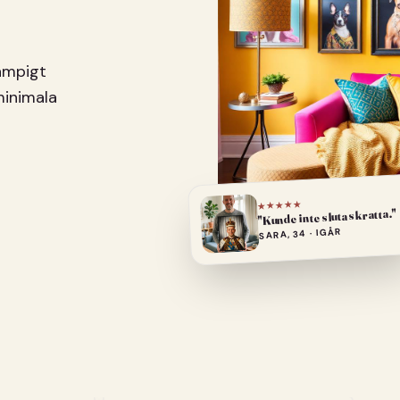
pampigt
minimala
★★★★★
"Kunde inte sluta skratta."
SARA, 34 · IGÅR