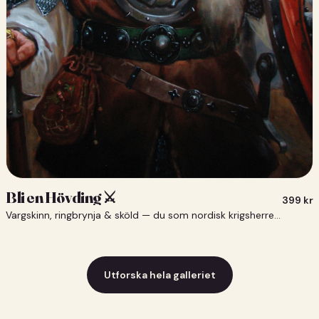
Bli en Hövding ⚔️
399
kr
Vargskinn, ringbrynja & sköld — du som nordisk krigsherre ⚔️
Utforska hela galleriet