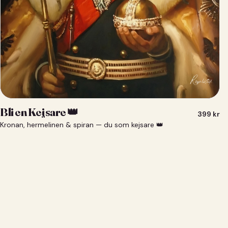
Bli en Kejsare 👑
399
kr
Kronan, hermelinen & spiran — du som kejsare 👑