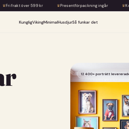
9 kr
♛
Presentförpackning ingår
♛
Konstnärlig transform
Kunglig
Viking
Minimal
Husdjur
Så funkar det
ar
12 400+ porträtt levererad