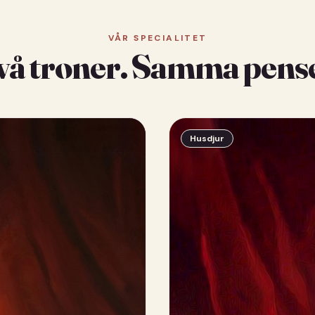
VÅR SPECIALITET
vå troner. Samma pense
Husdjur