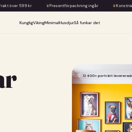
♛
Presentförpackning ingår
♛
Konstnärlig transformation — 
Kunglig
Viking
Minimal
Husdjur
Så funkar det
ar
12 400+ porträtt levererad