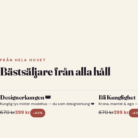
FRÅN HELA HOVET
Bästsäljare från alla håll
Designerkungen 👑
Bli Kunglighet
Kunglig lyx möter modehus — du som designerkung 👑
Krona, mantel & ego — 
670
kr
399
kr
670
kr
399
kr
-
40
%
-
4