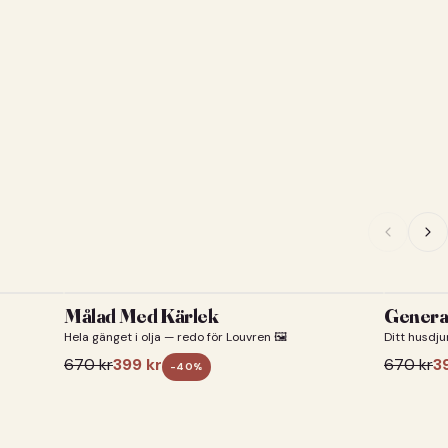
Målad Med Kärlek
General
Hela gänget i olja — redo för Louvren 🖼️
Ditt husdju
670
kr
399
kr
670
kr
3
-
40
%