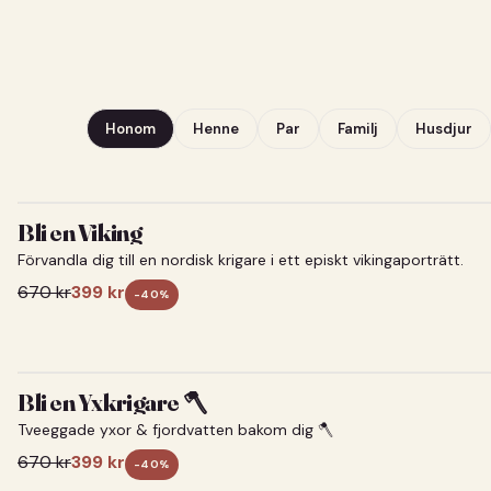
Honom
Henne
Par
Familj
Husdjur
Bli en Viking
Förvandla dig till en nordisk krigare i ett episkt vikingaporträtt.
670
kr
399
kr
-
40
%
Bli en Yxkrigare 🪓
Tveeggade yxor & fjordvatten bakom dig 🪓
670
kr
399
kr
-
40
%