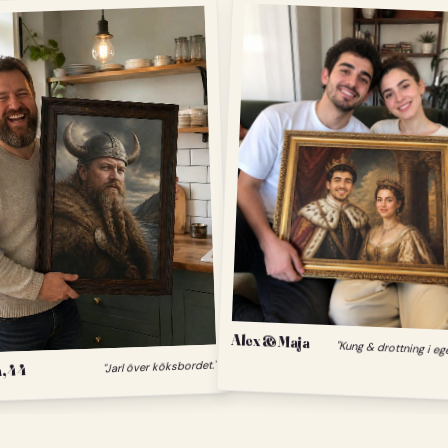
Alex & Maja
"Kung & drottning i eg
"Jarl över köksbordet."
, 44