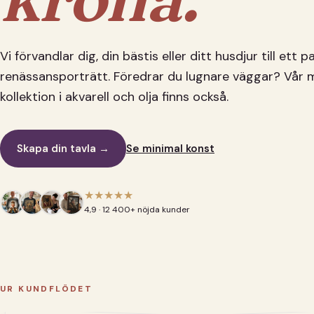
Vi förvandlar dig, din bästis eller ditt husdjur till ett 
renässansporträtt. Föredrar du lugnare väggar? Vår 
kollektion i akvarell och olja finns också.
Skapa din tavla →
Se minimal konst
★★★★★
4,9 · 12 400+ nöjda kunder
UR KUNDFLÖDET