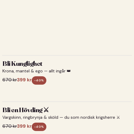
Bli Kunglighet
Krona, mantel & ego — allt ingår 👑
670
kr
399
kr
-
40
%
Bli en Hövding ⚔️
Vargskinn, ringbrynja & sköld — du som nordisk krigsherre ⚔️
670
kr
399
kr
-
40
%