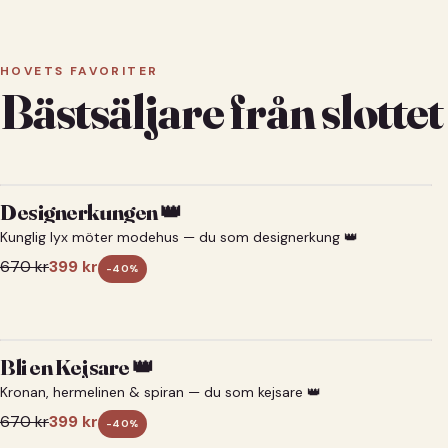
HOVETS FAVORITER
Bästsäljare från slottet
Designerkungen 👑
Kunglig lyx möter modehus — du som designerkung 👑
670
kr
399
kr
-
40
%
Bli en Kejsare 👑
Kronan, hermelinen & spiran — du som kejsare 👑
670
kr
399
kr
-
40
%