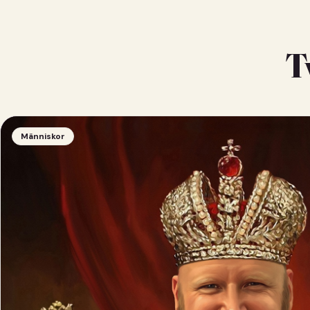
T
Människor