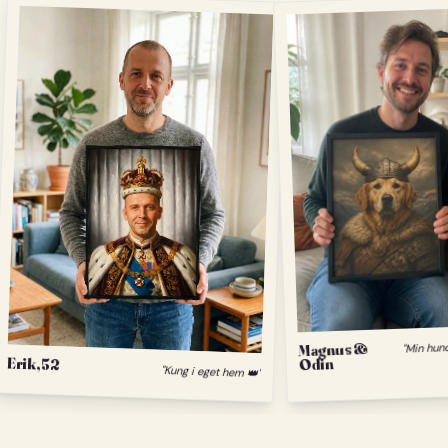
Magnus &
Erik, 52
Odin
"Kung i eget hem 👑"