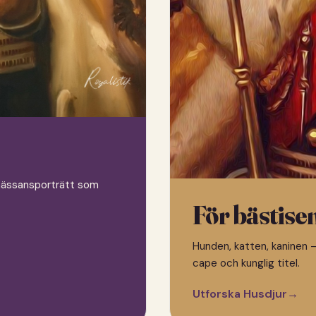
 renässansporträtt som
För bästise
Hunden, katten, kaninen —
cape och kunglig titel.
Utforska Husdjur
→