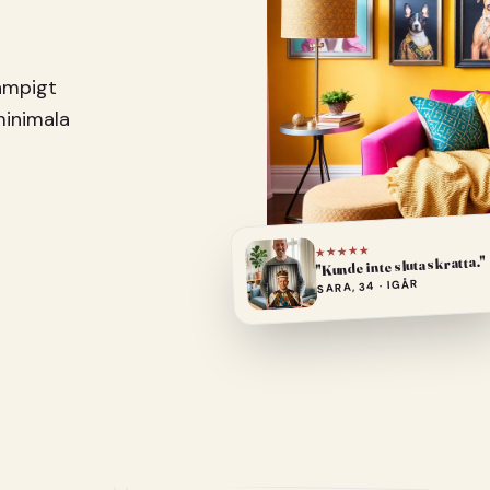
pampigt
minimala
★★★★★
"Kunde inte sluta skratta."
SARA, 34 · IGÅR