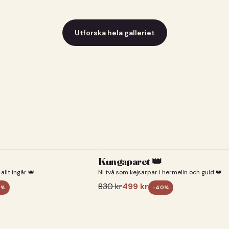
Utforska hela galleriet
Kungaparet 👑
allt ingår 👑
Ni två som kejsarpar i hermelin och guld 👑
830
kr
499
kr
0
%
-
40
%