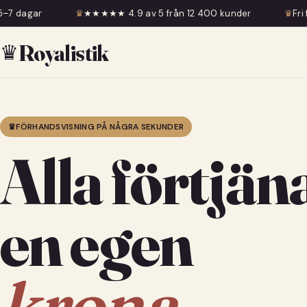
★★★★ 4.9 av 5 från 12 400 kunder
♛
Fri frakt över 599 kr
♛
Royalistik
♛
FÖRHANDSVISNING PÅ NÅGRA SEKUNDER
Alla förtjän
en egen
krona.