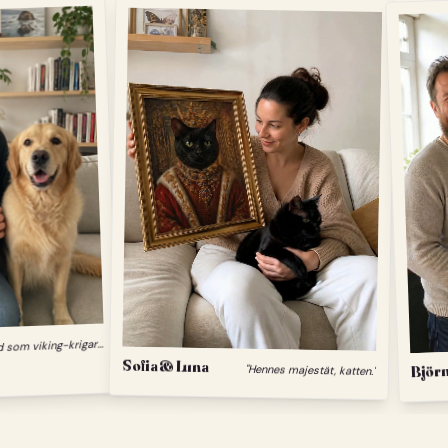
"
Min hund som viking-krigare."
Sofia & Luna
"Hennes majestät, katten."
Björn