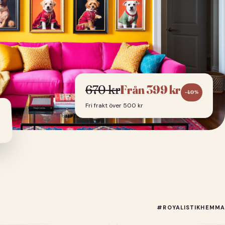
670
kr
Från
399
kr
-
40
%
Fri frakt över 500 kr
#ROYALISTIKHEMMA