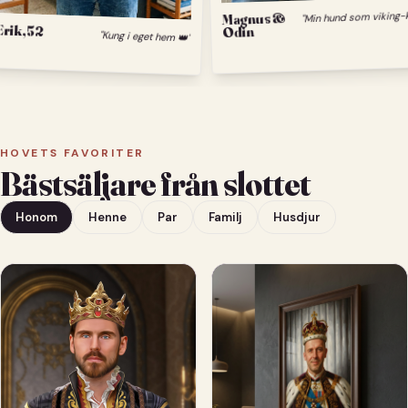
M
Magnus &
Erik, 52
Odin
"Kung i eget hem 👑"
HOVETS FAVORITER
Bästsäljare från slottet
Honom
Henne
Par
Familj
Husdjur