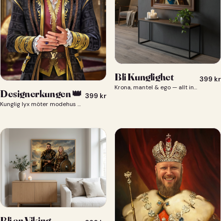
Bli Kunglighet
399
kr
Krona, mantel & ego — allt ingår 👑
Designerkungen 👑
399
kr
Kunglig lyx möter modehus — du som designerkung 👑
Bli en Viking