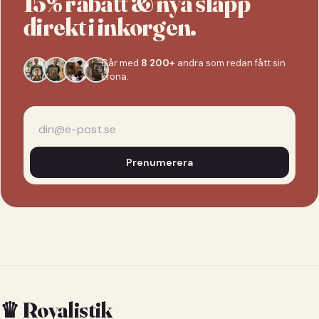
15% rabatt & nya släpp
direkt i inkorgen.
Går med
8 200+
andra som redan fått sin
krona.
Prenumerera
♛ Royalistik