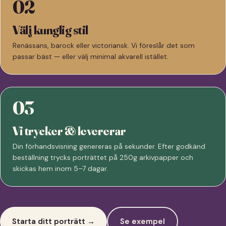
02
Välj kunglig stil
Renässans, barock eller victoriansk. Vi föreslår det som
passar bäst — eller välj minimal akvarell istället.
03
Vi trycker & levererar
Din förhandsvisning genereras på sekunder. Efter godkänd
beställning trycks porträttet på 250g arkivpapper och
skickas hem inom 5–7 dagar.
Starta ditt porträtt →
Se exempel