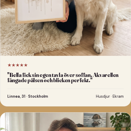
★★★★★
"
Bella fick sin egen tavla över soffan. Akvarellen
fångade pälsen och blicken perfekt.
"
Linnea, 31 · Stockholm
Husdjur · Ekram