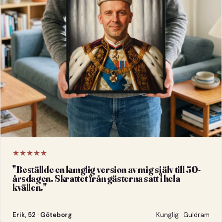
★★★★★
"
Beställde en kunglig version av mig själv till 50-
årsdagen. Skrattet från gästerna satt i hela
kvällen.
"
Erik, 52 · Göteborg
Kunglig · Guldram