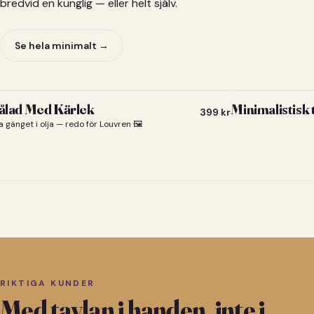
bredvid en kunglig — eller helt själv.
Se hela minimalt →
lad Med Kärlek
Minimalistisk
399
kr
a gänget i olja — redo för Louvren 🖼️
RIKTIGA KUNDER
Med tavlan i handen, inte i