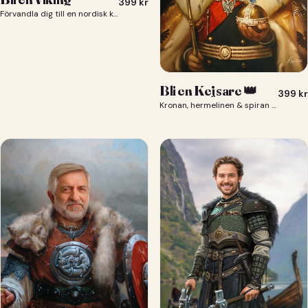
399
kr
Förvandla dig till en nordisk krigare i ett episkt vikingaporträtt.
Bli en Kejsare 👑
399
kr
Kronan, hermelinen & spiran — du som kejsare 👑