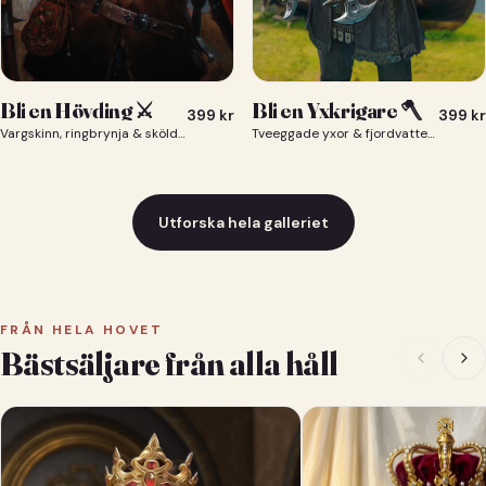
Bli en Yxkrigare 🪓
Bli en Hövding ⚔️
399
kr
399
kr
Tveeggade yxor & fjordvatten bakom dig 🪓
Vargskinn, ringbrynja & sköld — du som nordisk krigsherre ⚔️
Utforska hela galleriet
FRÅN HELA HOVET
Bästsäljare från alla håll