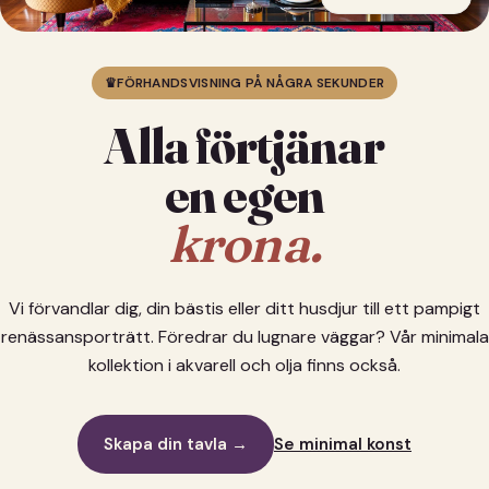
♛
FÖRHANDSVISNING PÅ NÅGRA SEKUNDER
Alla förtjänar
en egen
krona.
Vi förvandlar dig, din bästis eller ditt husdjur till ett pampigt
renässansporträtt. Föredrar du lugnare väggar? Vår minimala
kollektion i akvarell och olja finns också.
Skapa din tavla →
Se minimal konst