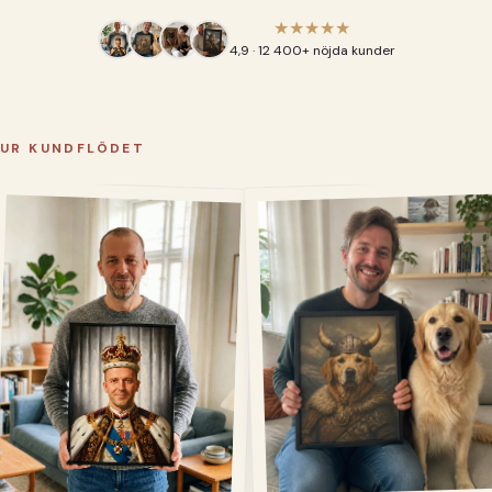
★★★★★
4,9 · 12 400+ nöjda kunder
UR KUNDFLÖDET