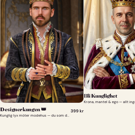
Bli Kunglighet
Krona, mantel & ego — allt ing
Designerkungen 👑
399
kr
Kunglig lyx möter modehus — du som designerkung 👑