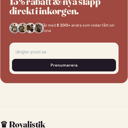
15% rabatt & nya släpp
direkt i inkorgen.
Går med
8 200+
andra som redan fått sin
krona.
Prenumerera
♛ Royalistik