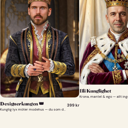
Bli Kunglighet
Krona, mantel & ego — allt ing
Designerkungen 👑
399
kr
Kunglig lyx möter modehus — du som designerkung 👑