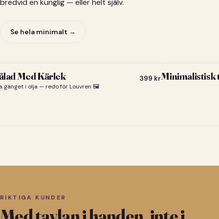
bredvid en kunglig — eller helt själv.
Se hela minimalt →
lad Med Kärlek
Minimalistisk
399
kr
a gänget i olja — redo för Louvren 🖼️
RIKTIGA KUNDER
Med tavlan i handen, inte i