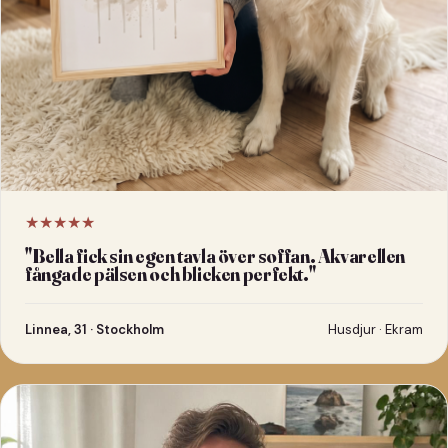
★★★★★
"
Bella fick sin egen tavla över soffan. Akvarellen
fångade pälsen och blicken perfekt.
"
Linnea, 31 · Stockholm
Husdjur · Ekram