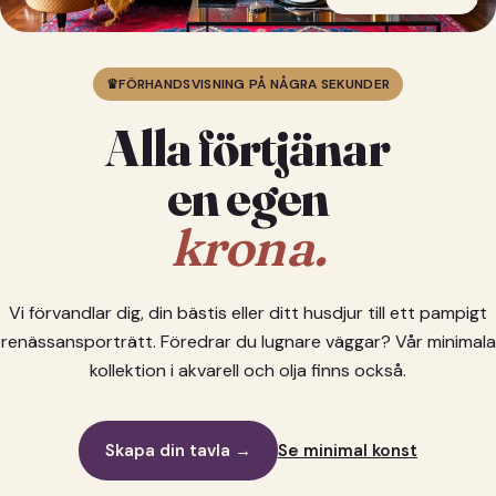
♛
FÖRHANDSVISNING PÅ NÅGRA SEKUNDER
Alla förtjänar
en egen
krona.
Vi förvandlar dig, din bästis eller ditt husdjur till ett pampigt
renässansporträtt. Föredrar du lugnare väggar? Vår minimala
kollektion i akvarell och olja finns också.
Skapa din tavla →
Se minimal konst