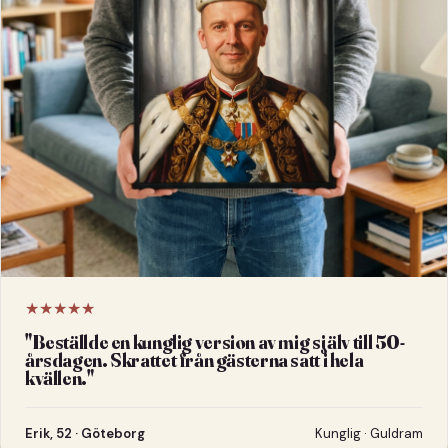
★★★★★
"
Beställde en kunglig version av mig själv till 50-
årsdagen. Skrattet från gästerna satt i hela
kvällen.
"
Erik, 52 · Göteborg
Kunglig · Guldram