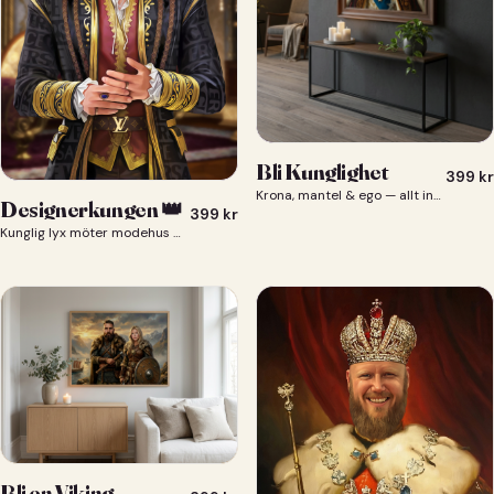
Bli Kunglighet
399
kr
Krona, mantel & ego — allt ingår 👑
Designerkungen 👑
399
kr
Kunglig lyx möter modehus — du som designerkung 👑
Bli en Viking