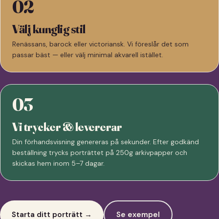
02
Välj kunglig stil
Renässans, barock eller victoriansk. Vi föreslår det som
passar bäst — eller välj minimal akvarell istället.
03
Vi trycker & levererar
Din förhandsvisning genereras på sekunder. Efter godkänd
beställning trycks porträttet på 250g arkivpapper och
skickas hem inom 5–7 dagar.
Starta ditt porträtt →
Se exempel