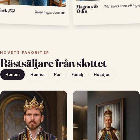
Magnus &
Odin
Erik, 52
"Kung i eget hem 👑"
HOVETS FAVORITER
Bästsäljare från slottet
Honom
Henne
Par
Familj
Husdjur