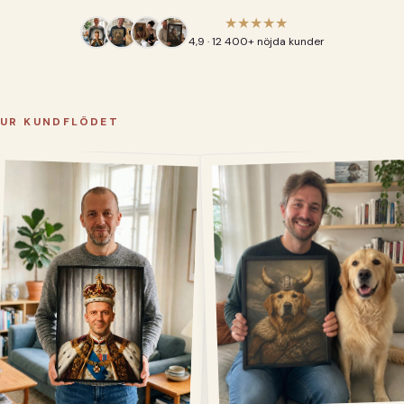
★★★★★
4,9 · 12 400+ nöjda kunder
UR KUNDFLÖDET