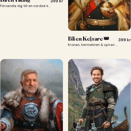
399
kr
Förvandla dig till en nordisk krigare i ett episkt vikingaporträtt.
Bli en Kejsare 👑
399
kr
Kronan, hermelinen & spiran — du som kejsare 👑