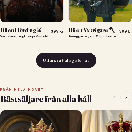
Bli en Yxkrigare 🪓
Bli en Hövding ⚔️
399
kr
399
kr
Tveeggade yxor & fjordvatten bakom dig 🪓
Vargskinn, ringbrynja & sköld — du som nordisk krigsherre ⚔️
Utforska hela galleriet
FRÅN HELA HOVET
Bästsäljare från alla håll