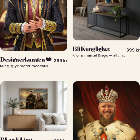
Bli Kunglighet
399
kr
Krona, mantel & ego — allt ingår 👑
Designerkungen 👑
399
kr
Kunglig lyx möter modehus — du som designerkung 👑
Bli en Viking