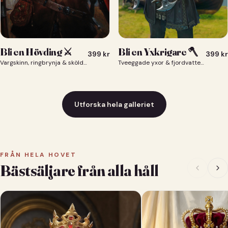
Bli en Yxkrigare 🪓
Bli en Hövding ⚔️
399
kr
399
kr
Tveeggade yxor & fjordvatten bakom dig 🪓
Vargskinn, ringbrynja & sköld — du som nordisk krigsherre ⚔️
Utforska hela galleriet
FRÅN HELA HOVET
Bästsäljare från alla håll