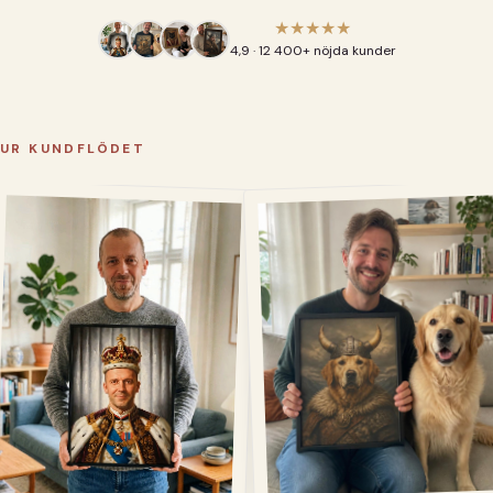
★★★★★
4,9 · 12 400+ nöjda kunder
UR KUNDFLÖDET