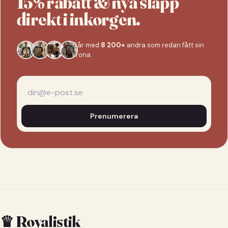
15% rabatt & nya släpp
direkt i inkorgen.
Går med
8 200+
andra som redan fått sin
krona.
Prenumerera
♛ Royalistik