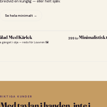
bredvid en kunglig — eller helt själv.
Se hela minimalt →
lad Med Kärlek
Minimalistisk
399
kr
a gänget i olja — redo för Louvren 🖼️
RIKTIGA KUNDER
Med tavlan i handen, inte i