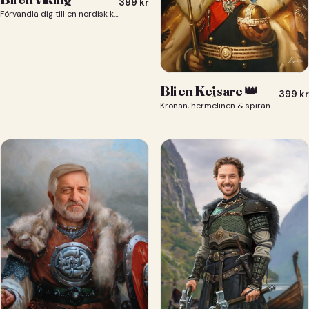
399
kr
Förvandla dig till en nordisk krigare i ett episkt vikingaporträtt.
Bli en Kejsare 👑
399
kr
Kronan, hermelinen & spiran — du som kejsare 👑