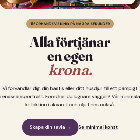
♛
FÖRHANDSVISNING PÅ NÅGRA SEKUNDER
Alla förtjänar
en egen
krona.
Vi förvandlar dig, din bästis eller ditt husdjur till ett pampigt
renässansporträtt. Föredrar du lugnare väggar? Vår minimala
kollektion i akvarell och olja finns också.
Skapa din tavla →
Se minimal konst