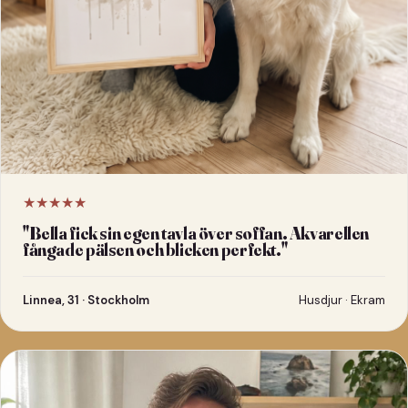
★★★★★
"
Bella fick sin egen tavla över soffan. Akvarellen
fångade pälsen och blicken perfekt.
"
Linnea, 31 · Stockholm
Husdjur · Ekram