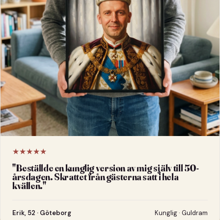
★★★★★
"
Beställde en kunglig version av mig själv till 50-
årsdagen. Skrattet från gästerna satt i hela
kvällen.
"
Erik, 52 · Göteborg
Kunglig · Guldram