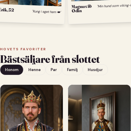
Magnus &
Odin
Erik, 52
"Kung i eget hem 👑"
HOVETS FAVORITER
Bästsäljare från slottet
Honom
Henne
Par
Familj
Husdjur