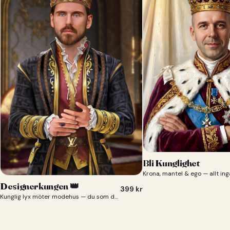
Bli Kunglighet
Krona, mantel & ego — allt ing
Designerkungen 👑
399
kr
Kunglig lyx möter modehus — du som designerkung 👑