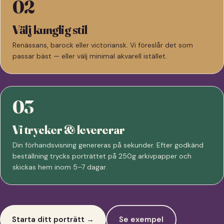
02
Välj kunglig stil
Renässans, barock eller victoriansk. Vi föreslår det som
passar bäst — eller välj minimal akvarell istället.
03
Vi trycker & levererar
Din förhandsvisning genereras på sekunder. Efter godkänd
beställning trycks porträttet på 250g arkivpapper och
skickas hem inom 5–7 dagar.
Starta ditt porträtt →
Se exempel