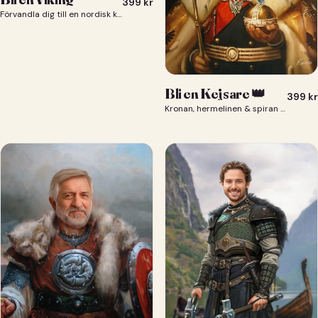
399
kr
Förvandla dig till en nordisk krigare i ett episkt vikingaporträtt.
Bli en Kejsare 👑
399
kr
Kronan, hermelinen & spiran — du som kejsare 👑