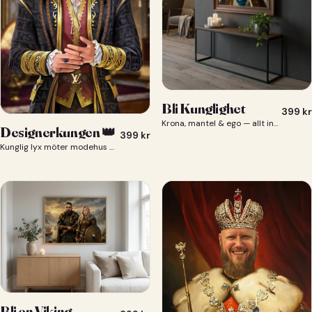
Bli Kunglighet
399
kr
Krona, mantel & ego — allt ingår 👑
Designerkungen 👑
399
kr
Kunglig lyx möter modehus — du som designerkung 👑
Bli en Viking