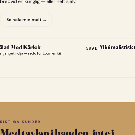
bredvid en kunglig — eller helt själv.
Se hela minimalt →
lad Med Kärlek
Minimalistisk
399
kr
a gänget i olja — redo för Louvren 🖼️
RIKTIGA KUNDER
Med tavlan i handen, inte i