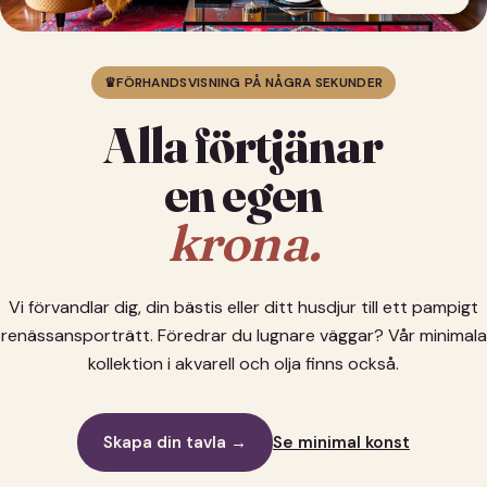
♛
FÖRHANDSVISNING PÅ NÅGRA SEKUNDER
Alla förtjänar
en egen
krona.
Vi förvandlar dig, din bästis eller ditt husdjur till ett pampigt
renässansporträtt. Föredrar du lugnare väggar? Vår minimala
kollektion i akvarell och olja finns också.
Skapa din tavla →
Se minimal konst