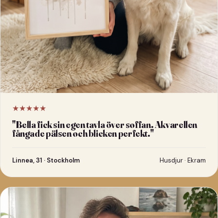
★★★★★
"
Bella fick sin egen tavla över soffan. Akvarellen
fångade pälsen och blicken perfekt.
"
Linnea, 31 · Stockholm
Husdjur · Ekram