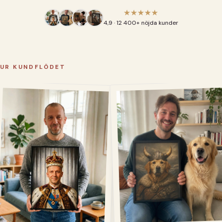
★★★★★
4,9 · 12 400+ nöjda kunder
UR KUNDFLÖDET