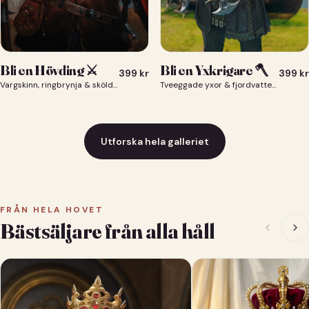
Bli en Yxkrigare 🪓
Bli en Hövding ⚔️
399
kr
399
kr
Tveeggade yxor & fjordvatten bakom dig 🪓
Vargskinn, ringbrynja & sköld — du som nordisk krigsherre ⚔️
Utforska hela galleriet
FRÅN HELA HOVET
Bästsäljare från alla håll