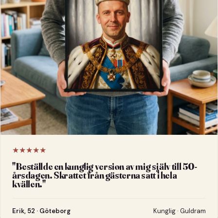
★★★★★
"
Beställde en kunglig version av mig själv till 50-
årsdagen. Skrattet från gästerna satt i hela
kvällen.
"
Erik, 52 · Göteborg
Kunglig · Guldram