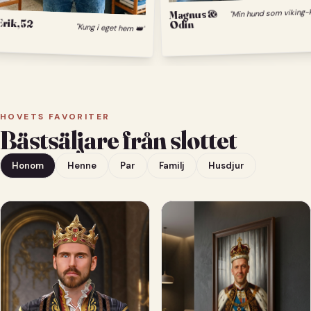
Magnus &
Odin
Erik, 52
"Kung i eget hem 👑"
HOVETS FAVORITER
Bästsäljare från slottet
Honom
Henne
Par
Familj
Husdjur