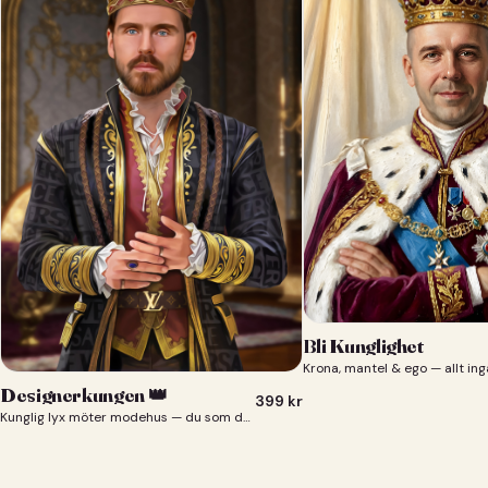
Bli Kunglighet
Krona, mantel & ego — allt ing
Designerkungen 👑
399
kr
Kunglig lyx möter modehus — du som designerkung 👑