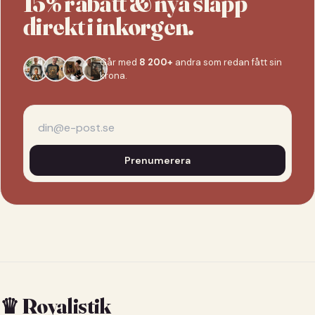
15% rabatt & nya släpp
direkt i inkorgen.
Går med
8 200+
andra som redan fått sin
krona.
Prenumerera
♛ Royalistik