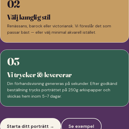
02
Välj kunglig stil
Renässans, barock eller victoriansk. Vi föreslår det som
passar bäst — eller välj minimal akvarell istället.
03
Vi trycker & levererar
Din förhandsvisning genereras på sekunder. Efter godkänd
beställning trycks porträttet på 250g arkivpapper och
skickas hem inom 5–7 dagar.
Starta ditt porträtt →
Se exempel