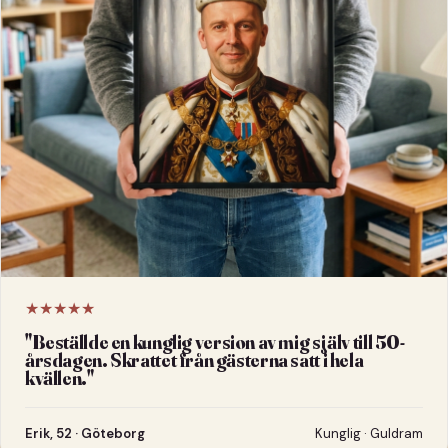
★★★★★
"
Beställde en kunglig version av mig själv till 50-
årsdagen. Skrattet från gästerna satt i hela
kvällen.
"
Erik, 52 · Göteborg
Kunglig · Guldram