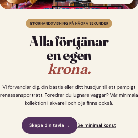
♛
FÖRHANDSVISNING PÅ NÅGRA SEKUNDER
Alla förtjänar
en egen
krona.
Vi förvandlar dig, din bästis eller ditt husdjur till ett pampigt
renässansporträtt. Föredrar du lugnare väggar? Vår minimala
kollektion i akvarell och olja finns också.
Skapa din tavla →
Se minimal konst