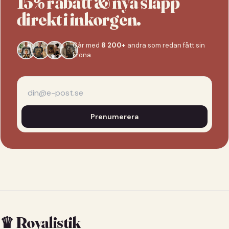
15% rabatt & nya släpp
direkt i inkorgen.
Går med
8 200+
andra som redan fått sin
krona.
Prenumerera
♛ Royalistik