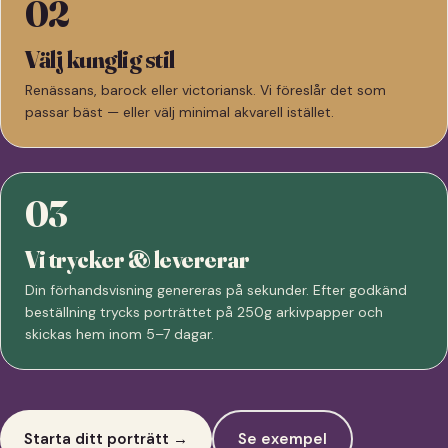
02
Välj kunglig stil
Renässans, barock eller victoriansk. Vi föreslår det som
passar bäst — eller välj minimal akvarell istället.
03
Vi trycker & levererar
Din förhandsvisning genereras på sekunder. Efter godkänd
beställning trycks porträttet på 250g arkivpapper och
skickas hem inom 5–7 dagar.
Starta ditt porträtt →
Se exempel