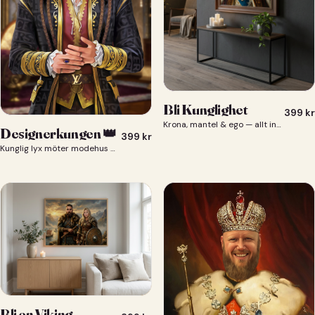
Bli Kunglighet
399
kr
Krona, mantel & ego — allt ingår 👑
Designerkungen 👑
399
kr
Kunglig lyx möter modehus — du som designerkung 👑
Bli en Viking