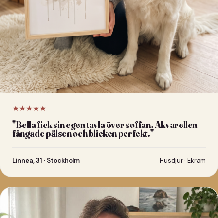
★★★★★
"
Bella fick sin egen tavla över soffan. Akvarellen
fångade pälsen och blicken perfekt.
"
Linnea, 31 · Stockholm
Husdjur · Ekram