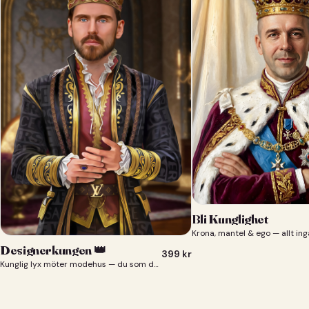
Bli Kunglighet
Krona, mantel & ego — allt ing
Designerkungen 👑
399
kr
Kunglig lyx möter modehus — du som designerkung 👑