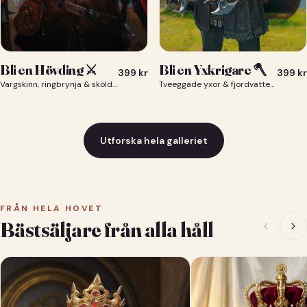
Bli en Yxkrigare 🪓
Bli en Hövding ⚔️
399
kr
399
kr
Tveeggade yxor & fjordvatten bakom dig 🪓
Vargskinn, ringbrynja & sköld — du som nordisk krigsherre ⚔️
Utforska hela galleriet
FRÅN HELA HOVET
Bästsäljare från alla håll