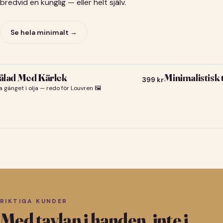
bredvid en kunglig — eller helt själv.
Se hela minimalt →
lad Med Kärlek
Minimalistisk
399
kr
a gänget i olja — redo för Louvren 🖼️
RIKTIGA KUNDER
Med tavlan i handen, inte i