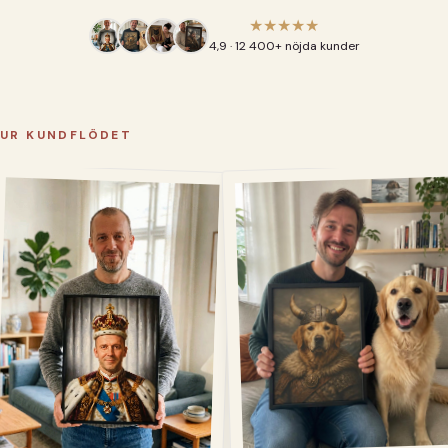
★★★★★
4,9 · 12 400+ nöjda kunder
UR KUNDFLÖDET