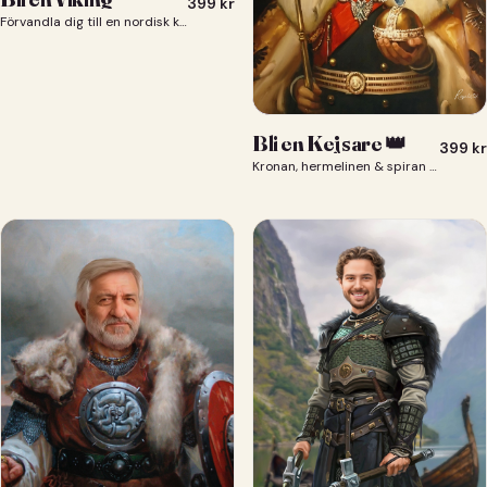
399
kr
Förvandla dig till en nordisk krigare i ett episkt vikingaporträtt.
Bli en Kejsare 👑
399
kr
Kronan, hermelinen & spiran — du som kejsare 👑