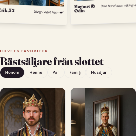
M
Magnus &
Erik, 52
Odin
"Kung i eget hem 👑"
HOVETS FAVORITER
Bästsäljare från slottet
Honom
Henne
Par
Familj
Husdjur