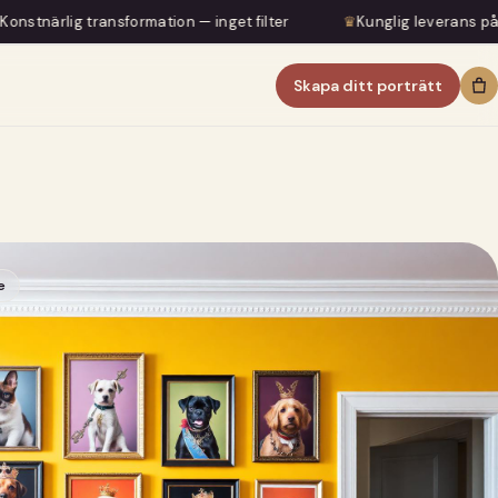
ormation — inget filter
♛
Kunglig leverans på 5–7 dagar
Skapa ditt porträtt
e