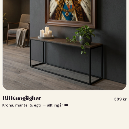
Bli Kunglighet
399
kr
Krona, mantel & ego — allt ingår 👑