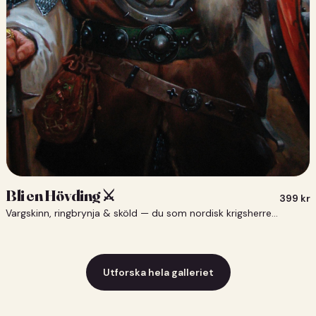
Bli en Hövding ⚔️
399
kr
Vargskinn, ringbrynja & sköld — du som nordisk krigsherre ⚔️
Utforska hela galleriet