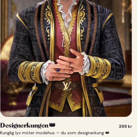
Designerkungen 👑
399
kr
Kunglig lyx möter modehus — du som designerkung 👑