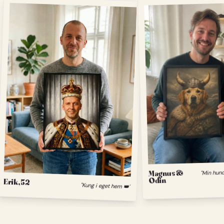
Magnus &
Odin
Erik, 52
"Kung i eget hem 👑"