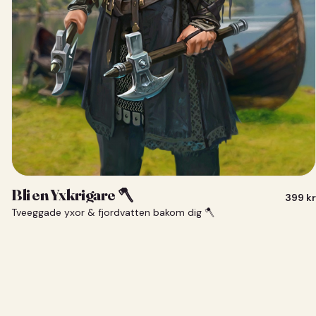
Bli en Yxkrigare 🪓
399
kr
Tveeggade yxor & fjordvatten bakom dig 🪓