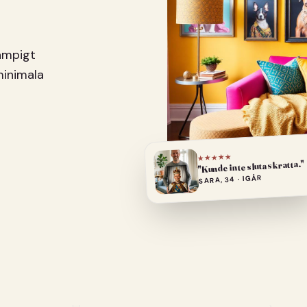
pampigt
minimala
★★★★★
"Kunde inte sluta skratta."
SARA, 34 · IGÅR