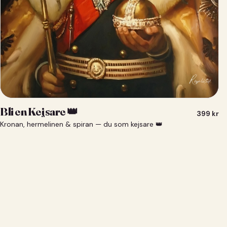
Bli en Kejsare 👑
399
kr
Kronan, hermelinen & spiran — du som kejsare 👑