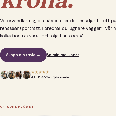
Vi förvandlar dig, din bästis eller ditt husdjur till ett 
renässansporträtt. Föredrar du lugnare väggar? Vår 
kollektion i akvarell och olja finns också.
Skapa din tavla →
Se minimal konst
★★★★★
4,9 · 12 400+ nöjda kunder
UR KUNDFLÖDET