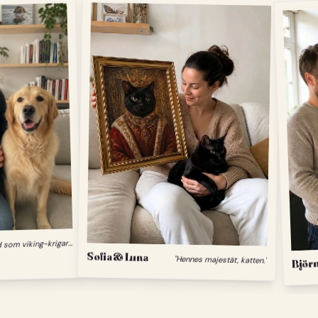
"
Min hund som viking-krigare."
Sofia & Luna
"Hennes majestät, katten."
Björn