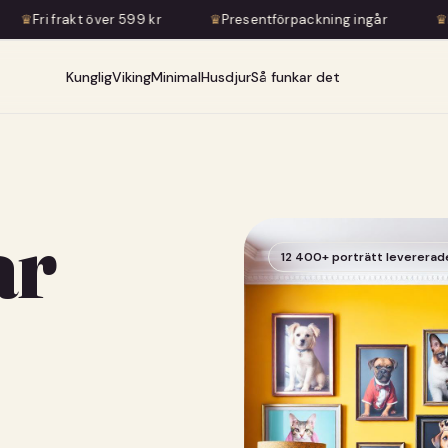
r 599 kr
♛
Presentförpackning ingår
♛
Konstnärlig transf
Kunglig
Viking
Minimal
Husdjur
Så funkar det
ar
12 400+ porträtt levererad