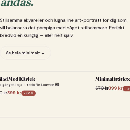
andas.
Stillsamma akvareller och lugna line art-porträtt för dig som
vill balansera det pampiga med något stillsammare. Perfekt
bredvid en kunglig — eller helt själv.
Se hela minimalt →
lad Med Kärlek
Minimalistisk t
a gänget i olja — redo för Louvren 🖼️
670
kr
399
kr
-
4
0
kr
399
kr
-
40
%