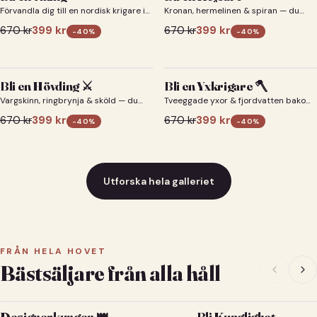
Förvandla dig till en nordisk krigare i
Kronan, hermelinen & spiran — du
ett episkt vikingaporträtt.
som kejsare 👑
670
kr
399
kr
670
kr
399
kr
-
40
%
-
40
%
Bli en Hövding ⚔️
Bli en Yxkrigare 🪓
Vargskinn, ringbrynja & sköld — du
Tveeggade yxor & fjordvatten bakom
som nordisk krigsherre ⚔️
dig 🪓
670
kr
399
kr
670
kr
399
kr
-
40
%
-
40
%
Utforska hela galleriet
FRÅN HELA HOVET
Bästsäljare från alla håll
Designerkungen 👑
Bli Kunglighet