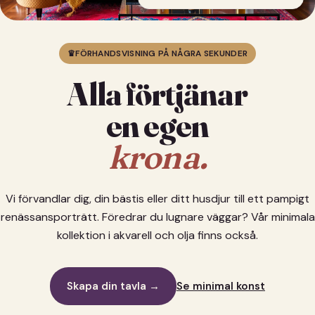
♛
FÖRHANDSVISNING PÅ NÅGRA SEKUNDER
Alla förtjänar
en egen
krona.
Vi förvandlar dig, din bästis eller ditt husdjur till ett pampigt
renässansporträtt. Föredrar du lugnare väggar? Vår minimala
kollektion i akvarell och olja finns också.
Skapa din tavla →
Se minimal konst