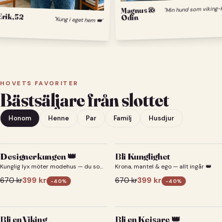
Magnus &
Erik, 52
Odin
"Kung i eget hem 👑"
HOVETS FAVORITER
Bästsäljare från slottet
Honom
Henne
Par
Familj
Husdjur
Designerkungen 👑
Bli Kunglighet
Kunglig lyx möter modehus — du som
Krona, mantel & ego — allt ingår 👑
designerkung 👑
670
kr
399
kr
670
kr
399
kr
-
40
%
-
40
%
Bli en Viking
Bli en Kejsare 👑