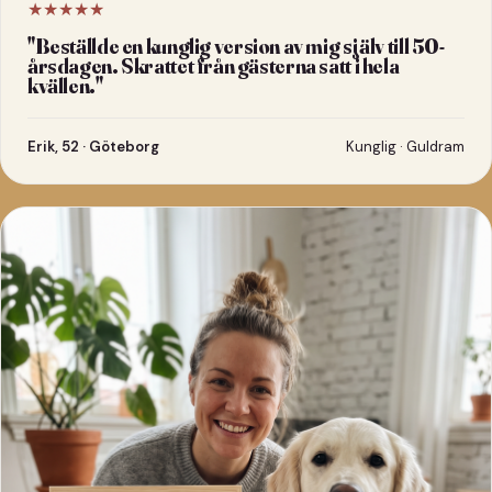
★★★★★
"
Beställde en kunglig version av mig själv till 50-
årsdagen. Skrattet från gästerna satt i hela
kvällen.
"
Erik, 52 · Göteborg
Kunglig · Guldram