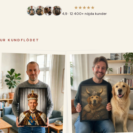
★★★★★
4,9 · 12 400+ nöjda kunder
UR KUNDFLÖDET