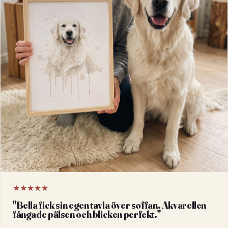
★★★★★
"
Bella fick sin egen tavla över soffan. Akvarellen
fångade pälsen och blicken perfekt.
"