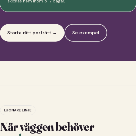
skickas hem inom 5–7 dagar.
Starta ditt porträtt →
Se exempel
LUGNARE LINJE
När väggen behöver