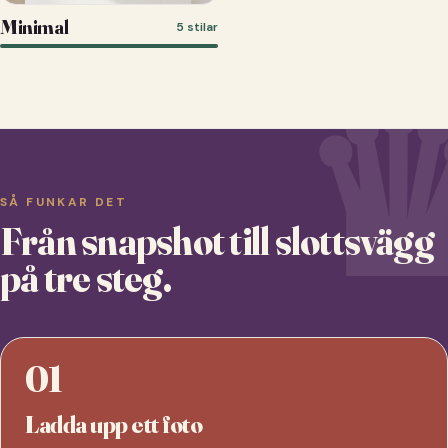
Minimal
5 stilar
SÅ FUNKAR DET
Från snapshot till slottsvägg
på tre steg.
01
Ladda upp ett foto