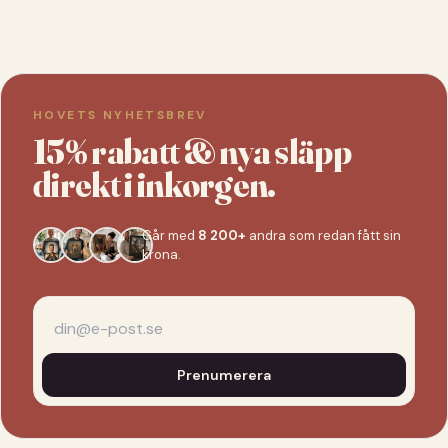
HOVETS NYHETSBREV
15% rabatt & nya släpp
direkt i inkorgen.
Går med
8 200+
andra som redan fått sin
krona.
Prenumerera