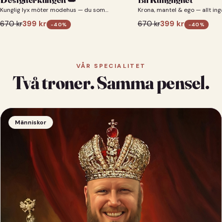
Kunglig lyx möter modehus — du som
Krona, mantel & ego — allt ing
designerkung 👑
670
kr
399
kr
670
kr
399
kr
-
40
%
-
40
%
VÅR SPECIALITET
Två troner. Samma pensel.
Människor