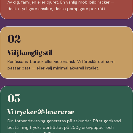
Av dig, familjen eller djuret. En vanlig mobilbild räcker —
desto tydligare ansikte, desto pampigare porträtt.
02
Välj kunglig stil
Renässans, barock eller victoriansk. Vi föreslår det som
passar bäst — eller välj minimal akvarell istället.
03
Vi trycker & levererar
Din förhandsvisning genereras på sekunder. Efter godkänd
beställning trycks porträttet på 250g arkivpapper och