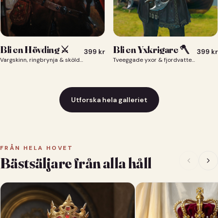
Bli en Yxkrigare 🪓
Bli en Hövding ⚔️
399
kr
399
kr
Tveeggade yxor & fjordvatten bakom dig 🪓
Vargskinn, ringbrynja & sköld — du som nordisk krigsherre ⚔️
Utforska hela galleriet
FRÅN HELA HOVET
Bästsäljare från alla håll