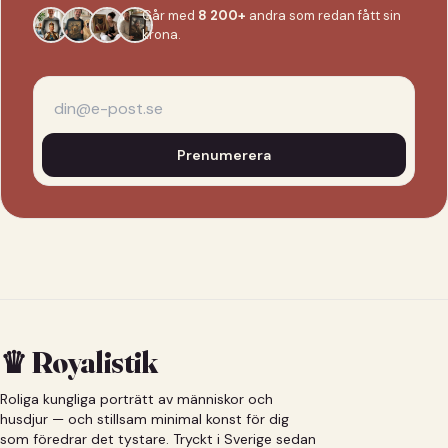
Går med
8 200+
andra som redan fått sin
krona.
Prenumerera
♛ Royalistik
Roliga kungliga porträtt av människor och
husdjur — och stillsam minimal konst för dig
som föredrar det tystare. Tryckt i Sverige sedan