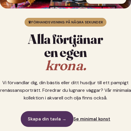
♛
FÖRHANDSVISNING PÅ NÅGRA SEKUNDER
Alla förtjänar
en egen
krona.
Vi förvandlar dig, din bästis eller ditt husdjur till ett pampigt
renässansporträtt. Föredrar du lugnare väggar? Vår minimala
kollektion i akvarell och olja finns också.
Skapa din tavla →
Se minimal konst