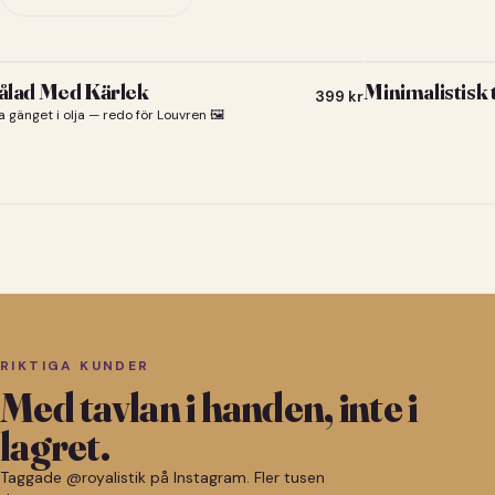
lad Med Kärlek
Minimalistisk
399
kr
a gänget i olja — redo för Louvren 🖼️
RIKTIGA KUNDER
Med tavlan i handen, inte i
lagret.
Taggade @royalistik på Instagram. Fler tusen