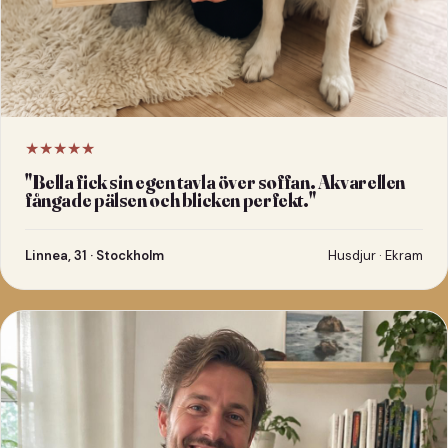
★★★★★
"
Bella fick sin egen tavla över soffan. Akvarellen
fångade pälsen och blicken perfekt.
"
Linnea, 31 · Stockholm
Husdjur · Ekram