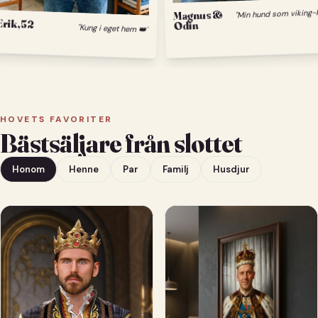
Magnus &
Odin
Erik, 52
"Kung i eget hem 👑"
HOVETS FAVORITER
Bästsäljare från slottet
Honom
Henne
Par
Familj
Husdjur