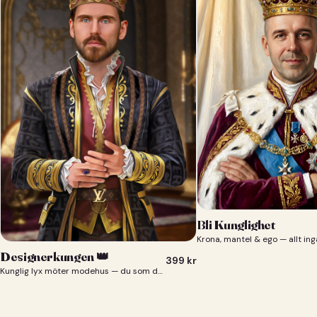
Bli Kunglighet
Krona, mantel & ego — allt ing
Designerkungen 👑
399
kr
Kunglig lyx möter modehus — du som designerkung 👑