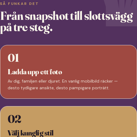
SÅ FUNKAR DET
Från snapshot till slottsvägg
på tre steg.
01
Ladda upp ett foto
Av dig, familjen eller djuret. En vanlig mobilbild räcker —
desto tydligare ansikte, desto pampigare porträtt.
02
Välj kunglig stil