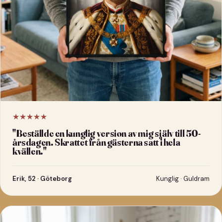
★★★★★
"
Beställde en kunglig version av mig själv till 50-
årsdagen. Skrattet från gästerna satt i hela
kvällen.
"
Erik, 52 · Göteborg
Kunglig · Guldram