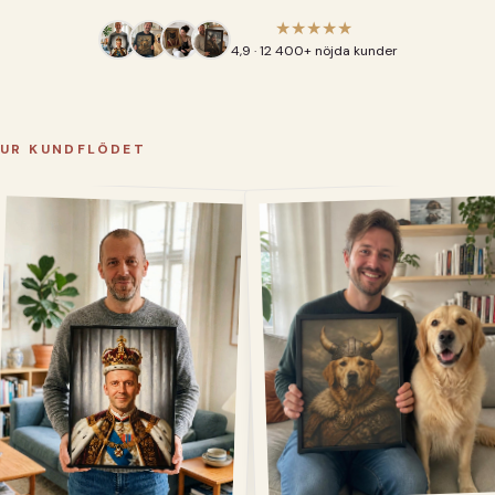
★★★★★
4,9 · 12 400+ nöjda kunder
UR KUNDFLÖDET