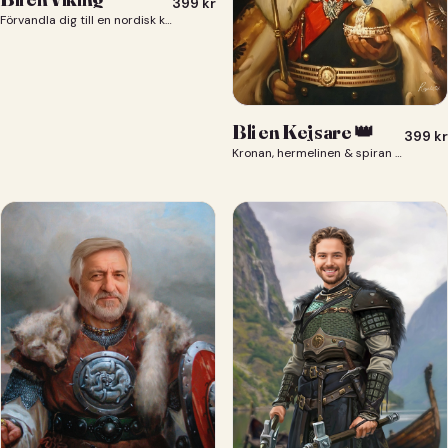
399
kr
Förvandla dig till en nordisk krigare i ett episkt vikingaporträtt.
Bli en Kejsare 👑
399
kr
Kronan, hermelinen & spiran — du som kejsare 👑