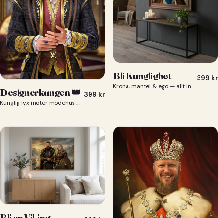
Bli Kunglighet
399
kr
Krona, mantel & ego — allt ingår 👑
Designerkungen 👑
399
kr
Kunglig lyx möter modehus — du som designerkung 👑
Bli en Viking