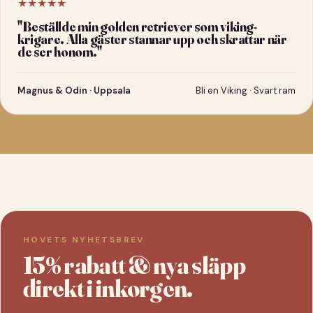
★★★★★
"
Beställde min golden retriever som viking-
krigare. Alla gäster stannar upp och skrattar när
de ser honom.
"
Magnus & Odin · Uppsala
Bli en Viking · Svart ram
HOVETS NYHETSBREV
15% rabatt & nya släpp
direkt i inkorgen.