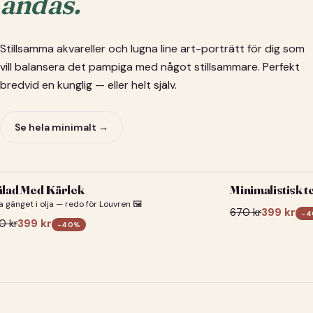
andas.
Stillsamma akvareller och lugna line art-porträtt för dig som
vill balansera det pampiga med något stillsammare. Perfekt
bredvid en kunglig — eller helt själv.
Se hela minimalt →
lad Med Kärlek
Minimalistisk t
a gänget i olja — redo för Louvren 🖼️
670
kr
399
kr
-
4
0
kr
399
kr
-
40
%