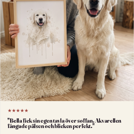
★★★★★
"
Bella fick sin egen tavla över soffan. Akvarellen
fångade pälsen och blicken perfekt.
"