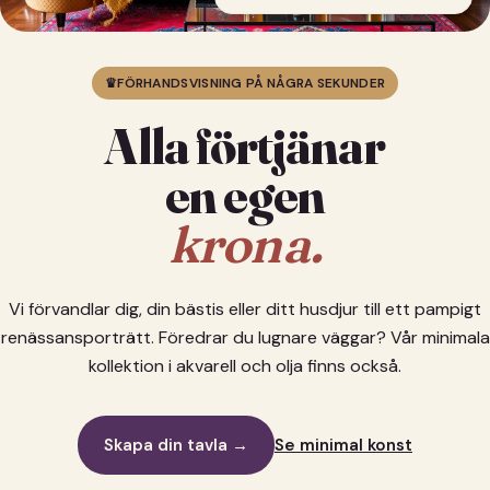
♛
FÖRHANDSVISNING PÅ NÅGRA SEKUNDER
Alla förtjänar
en egen
krona.
Vi förvandlar dig, din bästis eller ditt husdjur till ett pampigt
renässansporträtt. Föredrar du lugnare väggar? Vår minimala
kollektion i akvarell och olja finns också.
Skapa din tavla →
Se minimal konst