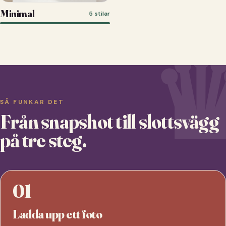
Minimal
5 stilar
SÅ FUNKAR DET
Från snapshot till slottsvägg
på tre steg.
01
Ladda upp ett foto