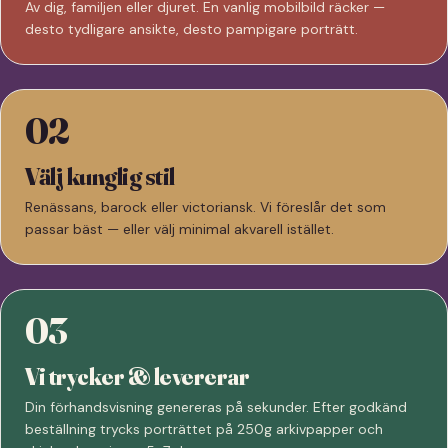
Av dig, familjen eller djuret. En vanlig mobilbild räcker —
desto tydligare ansikte, desto pampigare porträtt.
02
Välj kunglig stil
Renässans, barock eller victoriansk. Vi föreslår det som
passar bäst — eller välj minimal akvarell istället.
03
Vi trycker & levererar
Din förhandsvisning genereras på sekunder. Efter godkänd
beställning trycks porträttet på 250g arkivpapper och