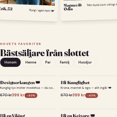
Magnus &
Erik, 52
Odin
"Kung i eget hem 👑"
HOVETS FAVORITER
Bästsäljare från slottet
Honom
Henne
Par
Familj
Husdjur
Designerkungen 👑
Bli Kunglighet
Kunglig lyx möter modehus — du som
Krona, mantel & ego — allt ingår 👑
designerkung 👑
670
kr
399
kr
670
kr
399
kr
-
40
%
-
40
%
Bli en Viking
Bli en Kejsare 👑