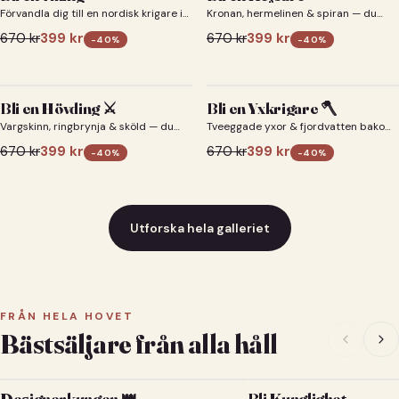
Förvandla dig till en nordisk krigare i
Kronan, hermelinen & spiran — du
ett episkt vikingaporträtt.
som kejsare 👑
670
kr
399
kr
670
kr
399
kr
-
40
%
-
40
%
Bli en Hövding ⚔️
Bli en Yxkrigare 🪓
Vargskinn, ringbrynja & sköld — du
Tveeggade yxor & fjordvatten bakom
som nordisk krigsherre ⚔️
dig 🪓
670
kr
399
kr
670
kr
399
kr
-
40
%
-
40
%
Utforska hela galleriet
FRÅN HELA HOVET
Bästsäljare från alla håll
Designerkungen 👑
Bli Kunglighet