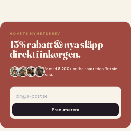
HOVETS NYHETSBREV
15% rabatt & nya släpp
direkt i inkorgen.
Går med
8 200+
andra som redan fått sin
krona.
Prenumerera