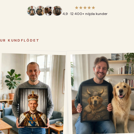
★★★★★
4,9 · 12 400+ nöjda kunder
UR KUNDFLÖDET