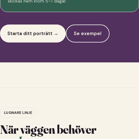
skickas hem inom 5–7 dagar.
Starta ditt porträtt →
Se exempel
LUGNARE LINJE
När väggen behöver