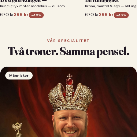
Kunglig lyx möter modehus — du som
Krona, mantel & ego — allt ing
designerkung 👑
670
kr
399
kr
670
kr
399
kr
-
40
%
-
40
%
VÅR SPECIALITET
Två troner. Samma pensel.
Människor