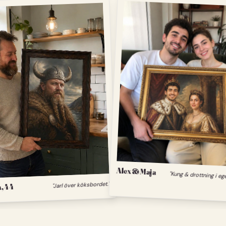
Alex & Maja
"Kung & drottning i eg
, 44
"Jarl över köksbordet."