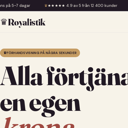
♛
★★★★★ 4.9 av 5 från 12 400 kunder
♛
Fri frakt över 
♛
Royalistik
♛
FÖRHANDSVISNING PÅ NÅGRA SEKUNDER
Alla förtjän
en egen
krona.