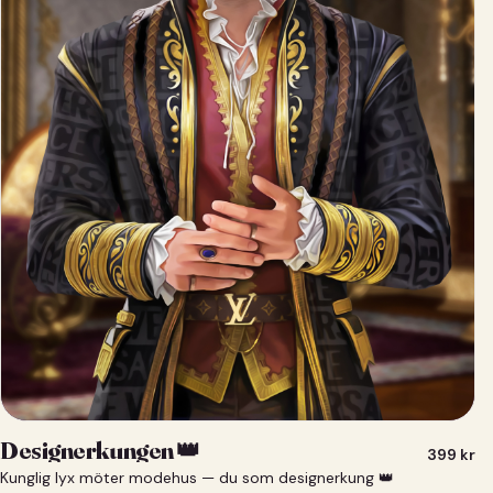
Designerkungen 👑
399
kr
Kunglig lyx möter modehus — du som designerkung 👑