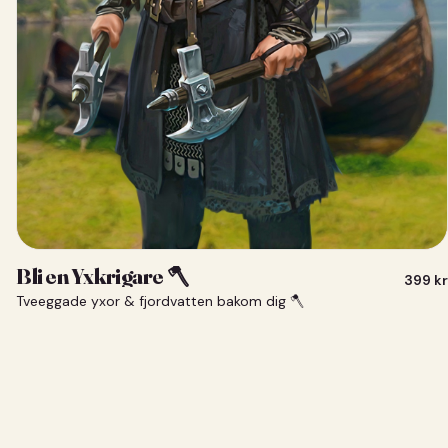
Bli en Yxkrigare 🪓
399
kr
Tveeggade yxor & fjordvatten bakom dig 🪓