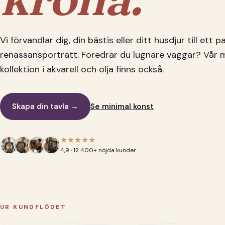
Vi förvandlar dig, din bästis eller ditt husdjur till ett 
renässansporträtt. Föredrar du lugnare väggar? Vår 
kollektion i akvarell och olja finns också.
Skapa din tavla →
Se minimal konst
★★★★★
4,9 · 12 400+ nöjda kunder
UR KUNDFLÖDET