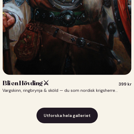
Bli en Hövding ⚔️
399
kr
Vargskinn, ringbrynja & sköld — du som nordisk krigsherre ⚔️
Utforska hela galleriet