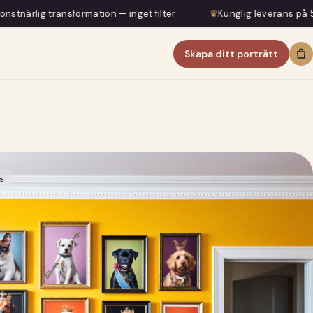
mation — inget filter
♛
Kunglig leverans på 5–7 dagar
Skapa ditt porträtt
e