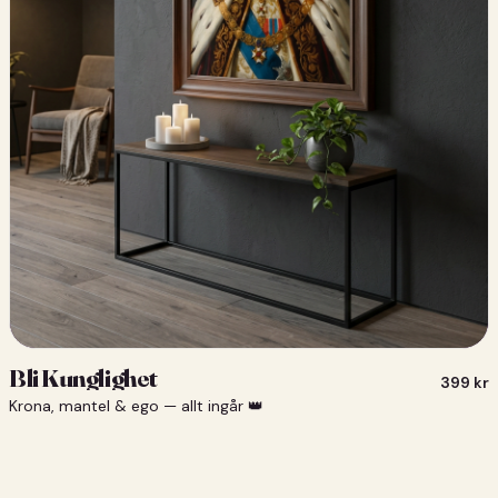
Bli Kunglighet
399
kr
Krona, mantel & ego — allt ingår 👑