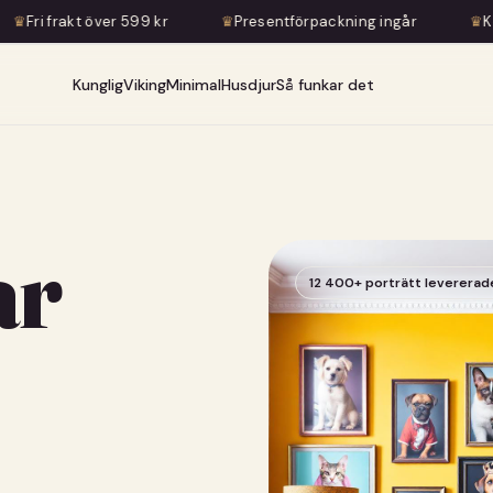
599 kr
♛
Presentförpackning ingår
♛
Konstnärlig transfor
Kunglig
Viking
Minimal
Husdjur
Så funkar det
ar
12 400+ porträtt levererad