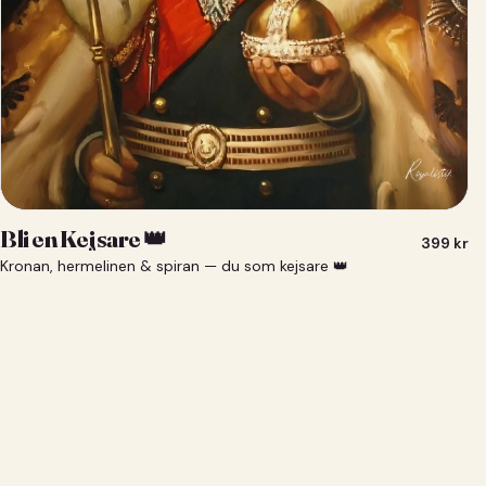
Bli en Kejsare 👑
399
kr
Kronan, hermelinen & spiran — du som kejsare 👑