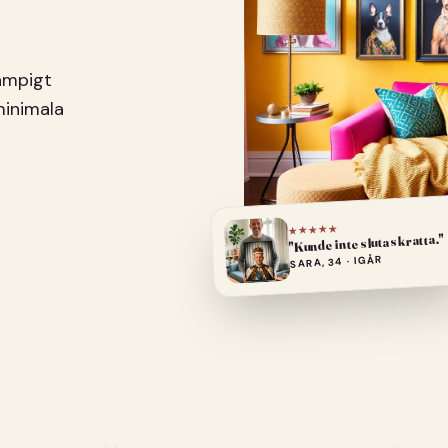
pampigt
minimala
★★★★★
"Kunde inte sluta skratta."
SARA, 34 · IGÅR