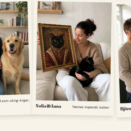
"
Min hund som viking-krigare."
Sofia & Luna
"Hennes majestät, katten."
Björn