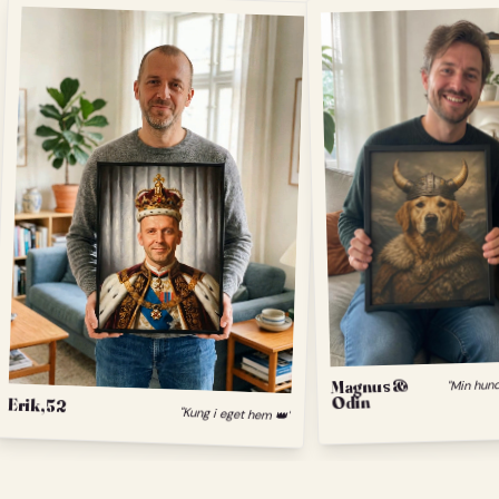
Magnus &
Odin
Erik, 52
"Kung i eget hem 👑"