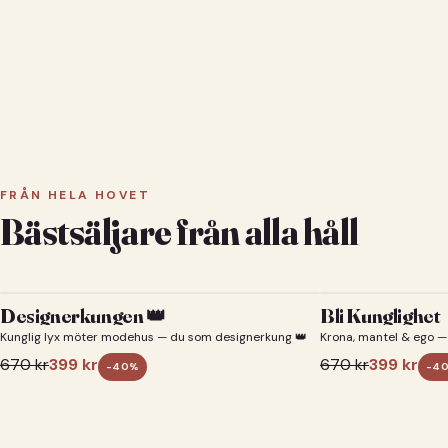
FRÅN HELA HOVET
Bästsäljare från alla håll
Designerkungen 👑
Bli Kunglighet
Kunglig lyx möter modehus — du som designerkung 👑
Krona, mantel & ego — 
670
kr
399
kr
670
kr
399
kr
-
40
%
-
4