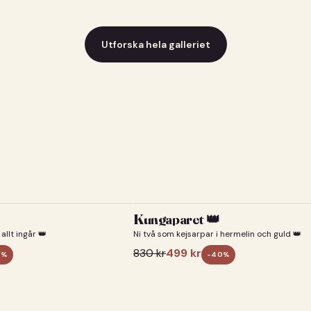
Utforska hela galleriet
Kungaparet 👑
allt ingår 👑
Ni två som kejsarpar i hermelin och guld 👑
830
kr
499
kr
0
%
-
40
%