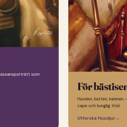
 renässansporträtt som
För bästise
Hunden, katten, kaninen —
cape och kunglig titel.
Utforska Husdjur
→