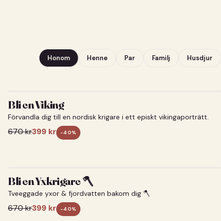
Honom
Henne
Par
Familj
Husdjur
Bli en Viking
Förvandla dig till en nordisk krigare i ett episkt vikingaporträtt.
670
kr
399
kr
-
40
%
Bli en Yxkrigare 🪓
Tveeggade yxor & fjordvatten bakom dig 🪓
670
kr
399
kr
-
40
%