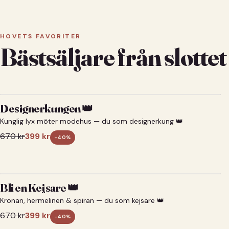
HOVETS FAVORITER
Bästsäljare från slottet
Designerkungen 👑
Kunglig lyx möter modehus — du som designerkung 👑
670
kr
399
kr
-
40
%
Bli en Kejsare 👑
Kronan, hermelinen & spiran — du som kejsare 👑
670
kr
399
kr
-
40
%