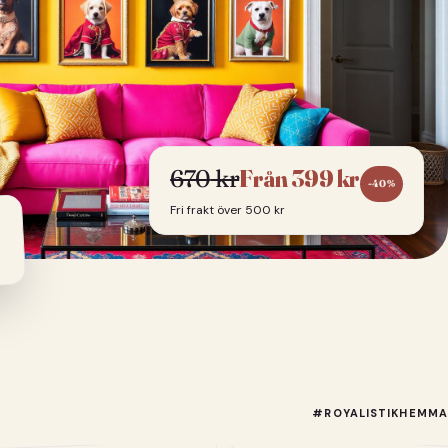
670
kr
Från
399
kr
-
40
%
Fri frakt över 500 kr
#ROYALISTIKHEMMA