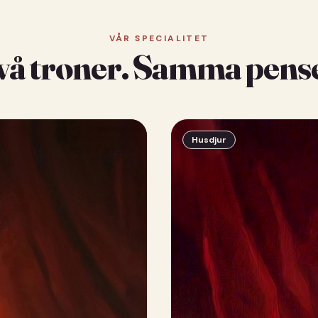
VÅR SPECIALITET
vå troner. Samma pense
Husdjur