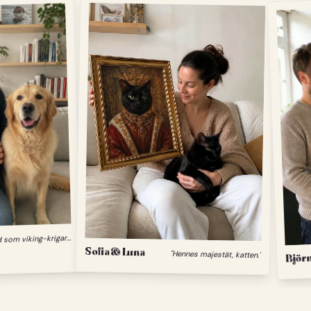
"
Min hund som viking-krigare."
Sofia & Luna
Björn
"Hennes majestät, katten."