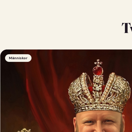
T
Människor