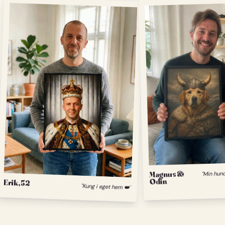
Magnus &
Odin
Erik, 52
"Kung i eget hem 👑"