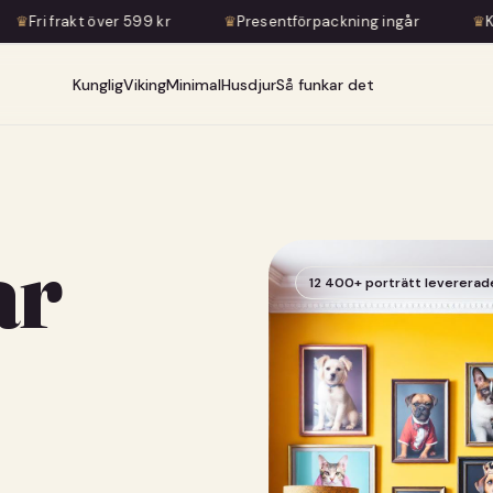
ver 599 kr
♛
Presentförpackning ingår
♛
Konstnärlig tran
Kunglig
Viking
Minimal
Husdjur
Så funkar det
ar
12 400+ porträtt levererad