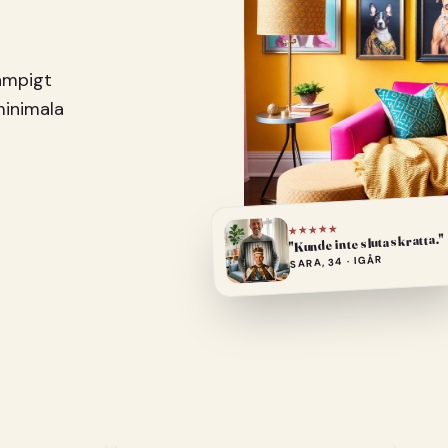
pampigt
minimala
★★★★★
"Kunde inte sluta skratta."
SARA, 34 · IGÅR