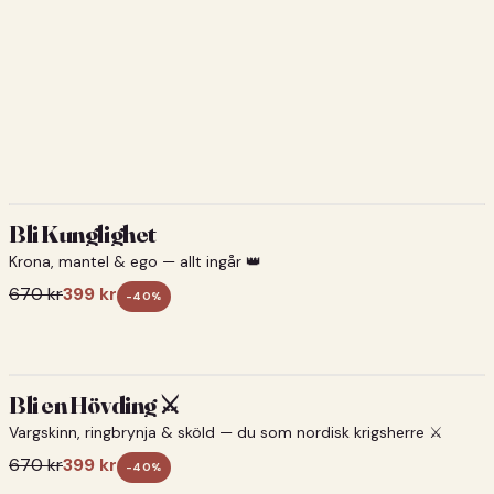
Bli Kunglighet
Krona, mantel & ego — allt ingår 👑
670
kr
399
kr
-
40
%
Bli en Hövding ⚔️
Vargskinn, ringbrynja & sköld — du som nordisk krigsherre ⚔️
670
kr
399
kr
-
40
%