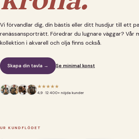
Vi förvandlar dig, din bästis eller ditt husdjur till ett 
renässansporträtt. Föredrar du lugnare väggar? Vår 
kollektion i akvarell och olja finns också.
Skapa din tavla →
Se minimal konst
★★★★★
4,9 · 12 400+ nöjda kunder
UR KUNDFLÖDET