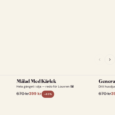
Målad Med Kärlek
General
Hela gänget i olja — redo för Louvren 🖼️
Ditt husdju
670
kr
399
kr
670
kr
3
-
40
%