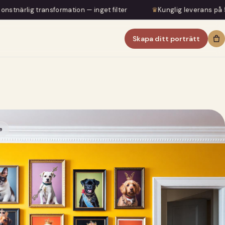
sformation — inget filter
♛
Kunglig leverans på 5–7 dagar
Skapa ditt porträtt
e