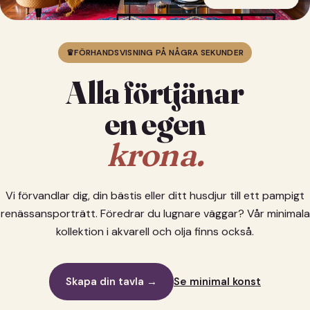
♛
FÖRHANDSVISNING PÅ NÅGRA SEKUNDER
Alla förtjänar
en egen
krona.
Vi förvandlar dig, din bästis eller ditt husdjur till ett pampigt
renässansporträtt. Föredrar du lugnare väggar? Vår minimala
kollektion i akvarell och olja finns också.
Skapa din tavla →
Se minimal konst