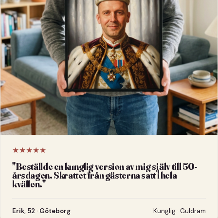
★★★★★
"
Beställde en kunglig version av mig själv till 50-
årsdagen. Skrattet från gästerna satt i hela
kvällen.
"
Erik, 52 · Göteborg
Kunglig · Guldram