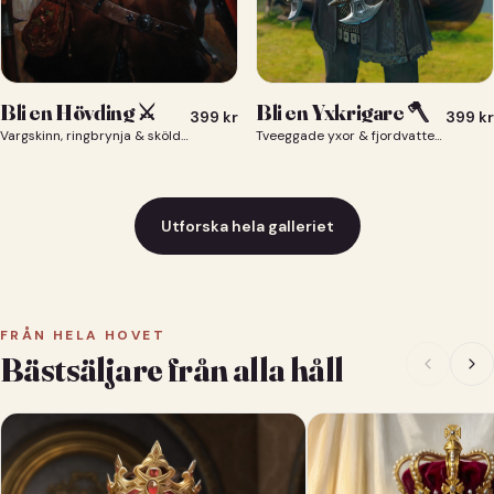
Bli en Yxkrigare 🪓
Bli en Hövding ⚔️
399
kr
399
kr
Tveeggade yxor & fjordvatten bakom dig 🪓
Vargskinn, ringbrynja & sköld — du som nordisk krigsherre ⚔️
Utforska hela galleriet
FRÅN HELA HOVET
Bästsäljare från alla håll