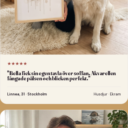
★★★★★
"
Bella fick sin egen tavla över soffan. Akvarellen
fångade pälsen och blicken perfekt.
"
Linnea, 31 · Stockholm
Husdjur · Ekram