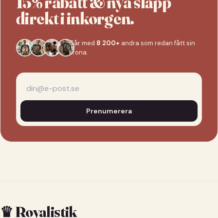
15% rabatt & nya släpp
direkt i inkorgen.
Går med
8 200+
andra som redan fått sin
krona.
Prenumerera
♛ Royalistik