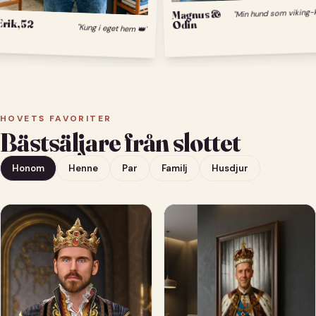
Magnus &
Erik, 52
Odin
"Kung i eget hem 👑"
HOVETS FAVORITER
Bästsäljare från slottet
Honom
Henne
Par
Familj
Husdjur