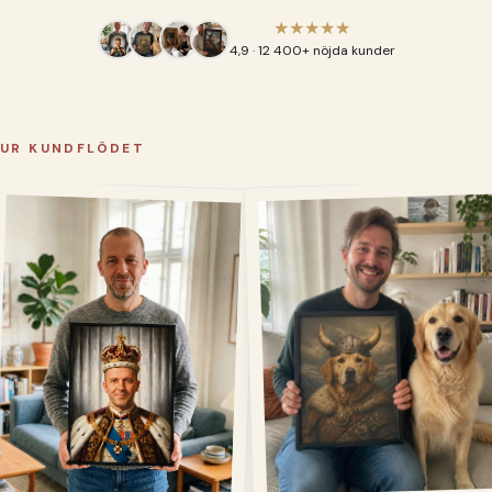
★★★★★
4,9 · 12 400+ nöjda kunder
UR KUNDFLÖDET