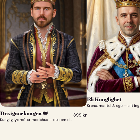
Bli Kunglighet
Krona, mantel & ego — allt ing
Designerkungen 👑
399
kr
Kunglig lyx möter modehus — du som designerkung 👑