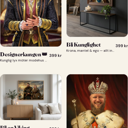
Bli Kunglighet
399
kr
Krona, mantel & ego — allt ingår 👑
Designerkungen 👑
399
kr
Kunglig lyx möter modehus — du som designerkung 👑
Bli en Viking