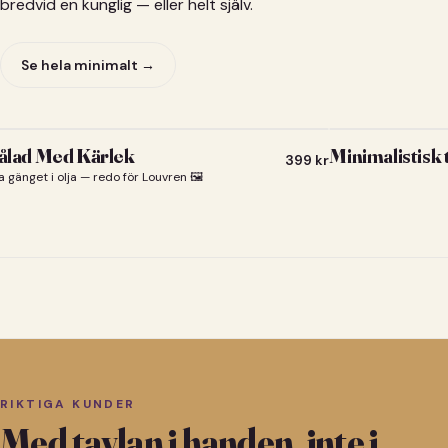
bredvid en kunglig — eller helt själv.
Se hela minimalt →
lad Med Kärlek
Minimalistisk
399
kr
a gänget i olja — redo för Louvren 🖼️
RIKTIGA KUNDER
Med tavlan i handen, inte i