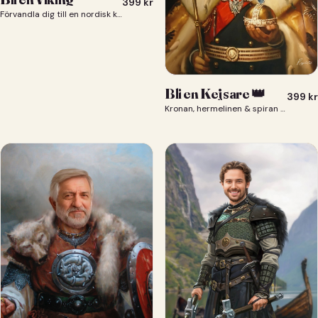
399
kr
Förvandla dig till en nordisk krigare i ett episkt vikingaporträtt.
Bli en Kejsare 👑
399
kr
Kronan, hermelinen & spiran — du som kejsare 👑