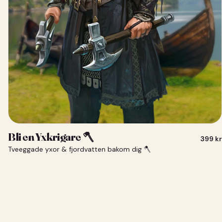
Bli en Yxkrigare 🪓
399
kr
Tveeggade yxor & fjordvatten bakom dig 🪓