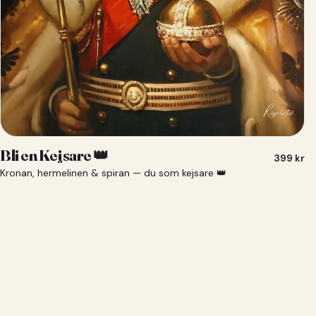
Bli en Kejsare 👑
399
kr
Kronan, hermelinen & spiran — du som kejsare 👑