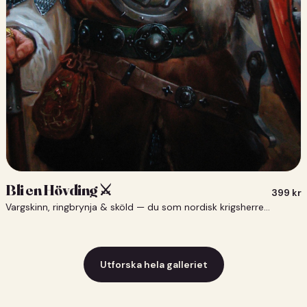
Bli en Hövding ⚔️
399
kr
Vargskinn, ringbrynja & sköld — du som nordisk krigsherre ⚔️
Utforska hela galleriet