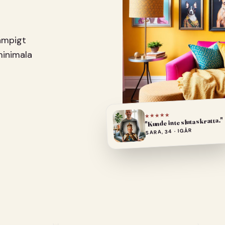
pampigt
minimala
★★★★★
"Kunde inte sluta skratta."
SARA, 34 · IGÅR