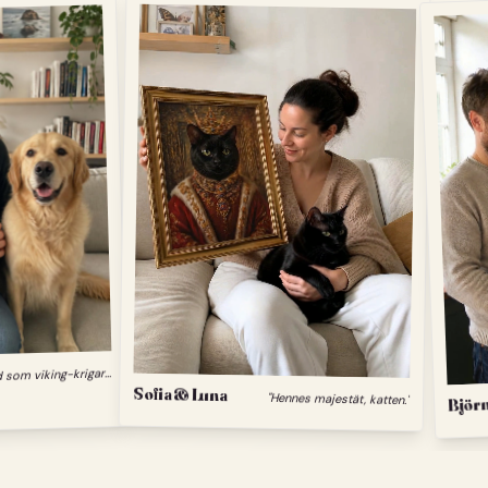
"
Min hund som viking-krigare."
Sofia & Luna
"Hennes majestät, katten."
Björn