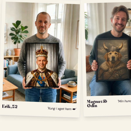
Magnus &
Odin
Erik, 52
"Kung i eget hem 👑"