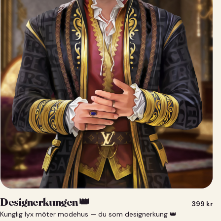
Designerkungen 👑
399
kr
Kunglig lyx möter modehus — du som designerkung 👑