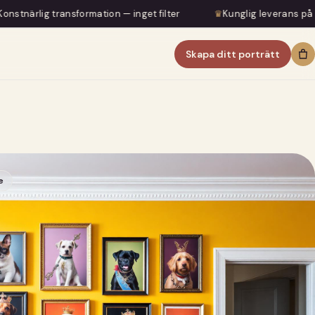
rmation — inget filter
♛
Kunglig leverans på 5–7 dagar
Skapa ditt porträtt
e