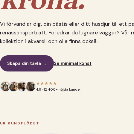
Vi förvandlar dig, din bästis eller ditt husdjur till ett 
renässansporträtt. Föredrar du lugnare väggar? Vår 
kollektion i akvarell och olja finns också.
Skapa din tavla →
Se minimal konst
★★★★★
4,9 · 12 400+ nöjda kunder
UR KUNDFLÖDET