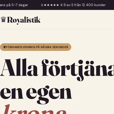
♛
★★★★★ 4.9 av 5 från 12 400 kunder
♛
Fri frakt över 
♛
Royalistik
♛
FÖRHANDSVISNING PÅ NÅGRA SEKUNDER
Alla förtjän
en egen
krona.