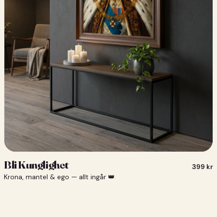
Bli Kunglighet
399
kr
Krona, mantel & ego — allt ingår 👑