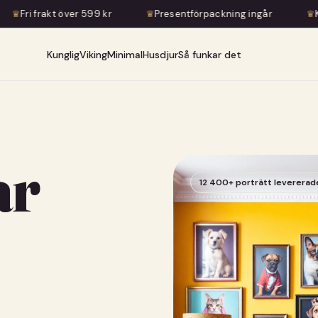
599 kr
♛
Presentförpackning ingår
♛
Konstnärlig transfo
Kunglig
Viking
Minimal
Husdjur
Så funkar det
ar
12 400+ porträtt levererad