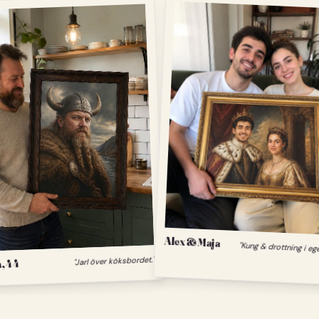
Alex & Maja
"Kung & drottning i eg
, 44
"Jarl över köksbordet."