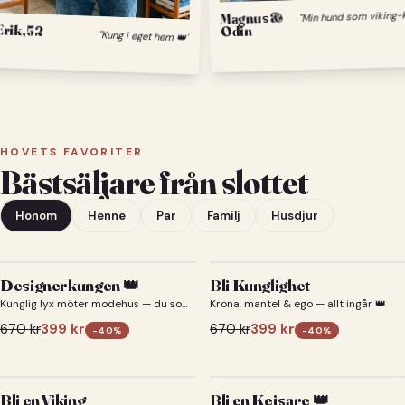
Magnus &
Erik, 52
Odin
"Kung i eget hem 👑"
HOVETS FAVORITER
Bästsäljare från slottet
Honom
Henne
Par
Familj
Husdjur
Designerkungen 👑
Bli Kunglighet
Kunglig lyx möter modehus — du som
Krona, mantel & ego — allt ingår 👑
designerkung 👑
670
kr
399
kr
670
kr
399
kr
-
40
%
-
40
%
Bli en Viking
Bli en Kejsare 👑