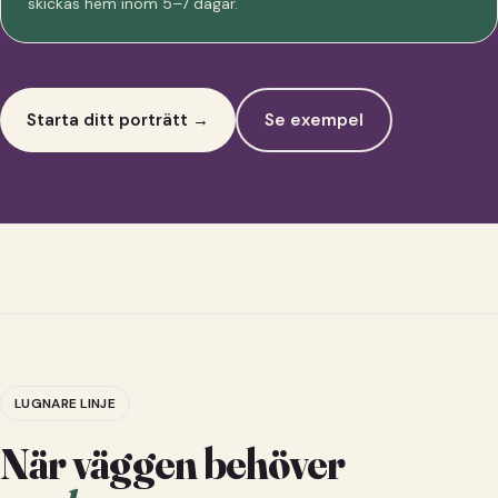
skickas hem inom 5–7 dagar.
Starta ditt porträtt →
Se exempel
LUGNARE LINJE
När väggen behöver