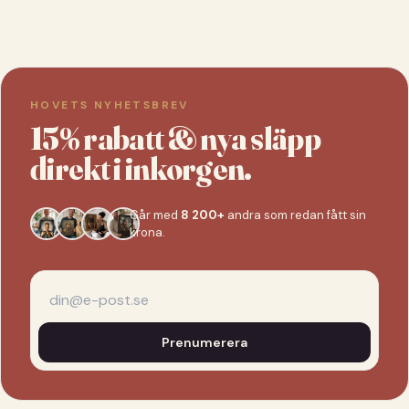
HOVETS NYHETSBREV
15% rabatt & nya släpp
direkt i inkorgen.
Går med
8 200+
andra som redan fått sin
krona.
Prenumerera