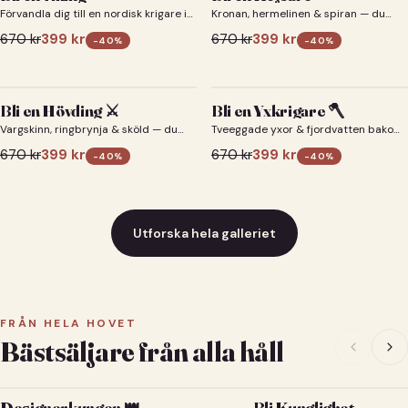
Förvandla dig till en nordisk krigare i
Kronan, hermelinen & spiran — du
ett episkt vikingaporträtt.
som kejsare 👑
670
kr
399
kr
670
kr
399
kr
-
40
%
-
40
%
Bli en Hövding ⚔️
Bli en Yxkrigare 🪓
Vargskinn, ringbrynja & sköld — du
Tveeggade yxor & fjordvatten bakom
som nordisk krigsherre ⚔️
dig 🪓
670
kr
399
kr
670
kr
399
kr
-
40
%
-
40
%
Utforska hela galleriet
FRÅN HELA HOVET
Bästsäljare från alla håll
Designerkungen 👑
Bli Kunglighet