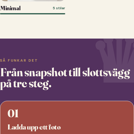
Minimal
5 stilar
SÅ FUNKAR DET
Från snapshot till slottsvägg
på tre steg.
01
Ladda upp ett foto