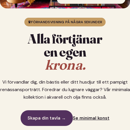
♛
FÖRHANDSVISNING PÅ NÅGRA SEKUNDER
Alla förtjänar
en egen
krona.
Vi förvandlar dig, din bästis eller ditt husdjur till ett pampigt
renässansporträtt. Föredrar du lugnare väggar? Vår minimala
kollektion i akvarell och olja finns också.
Skapa din tavla →
Se minimal konst