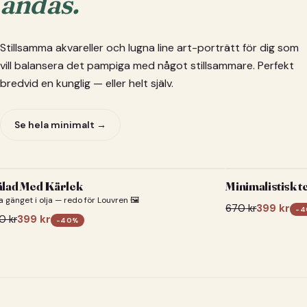
andas.
Stillsamma akvareller och lugna line art-porträtt för dig som
vill balansera det pampiga med något stillsammare. Perfekt
bredvid en kunglig — eller helt själv.
Se hela minimalt →
lad Med Kärlek
Minimalistisk t
a gänget i olja — redo för Louvren 🖼️
670
kr
399
kr
-
4
0
kr
399
kr
-
40
%