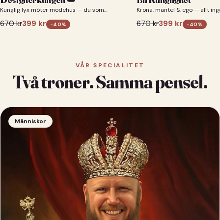
Kunglig lyx möter modehus — du som
Krona, mantel & ego — allt ing
designerkung 👑
670
kr
399
kr
670
kr
399
kr
-
40
%
-
40
%
VÅR SPECIALITET
Två troner. Samma pensel.
Människor