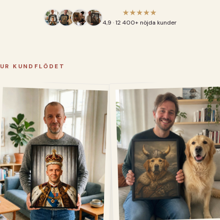
★★★★★
4,9 · 12 400+ nöjda kunder
UR KUNDFLÖDET