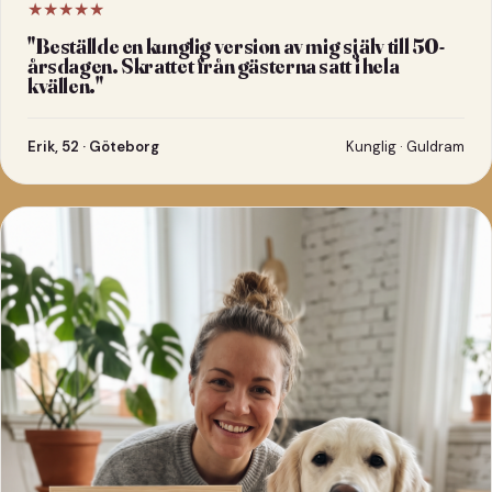
★★★★★
"
Beställde en kunglig version av mig själv till 50-
årsdagen. Skrattet från gästerna satt i hela
kvällen.
"
Erik, 52 · Göteborg
Kunglig · Guldram