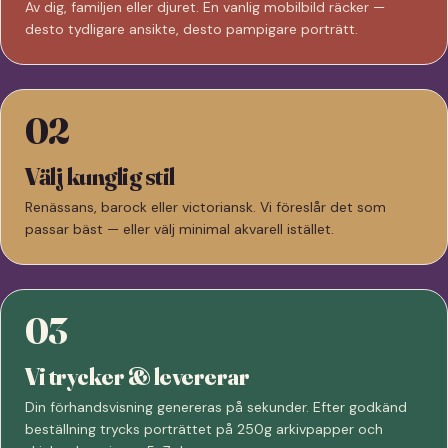
Av dig, familjen eller djuret. En vanlig mobilbild räcker —
desto tydligare ansikte, desto pampigare porträtt.
02
Välj kunglig stil
Renässans, barock eller victoriansk. Vi föreslår det som
passar bäst — eller välj minimal akvarell istället.
03
Vi trycker & levererar
Din förhandsvisning genereras på sekunder. Efter godkänd
beställning trycks porträttet på 250g arkivpapper och