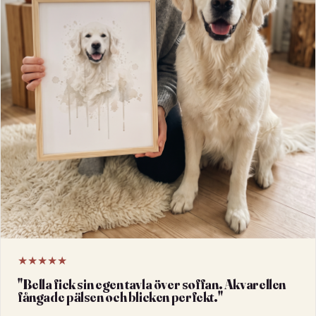
★★★★★
"
Bella fick sin egen tavla över soffan. Akvarellen
fångade pälsen och blicken perfekt.
"