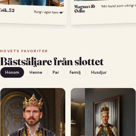
Magnus &
Odin
Erik, 52
"Kung i eget hem 👑"
HOVETS FAVORITER
Bästsäljare från slottet
Honom
Henne
Par
Familj
Husdjur