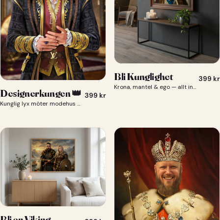
Bli Kunglighet
399
kr
Krona, mantel & ego — allt ingår 👑
Designerkungen 👑
399
kr
Kunglig lyx möter modehus — du som designerkung 👑
Bli en Viking