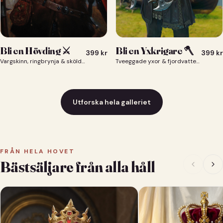
Bli en Yxkrigare 🪓
Bli en Hövding ⚔️
399
kr
399
kr
Tveeggade yxor & fjordvatten bakom dig 🪓
Vargskinn, ringbrynja & sköld — du som nordisk krigsherre ⚔️
Utforska hela galleriet
FRÅN HELA HOVET
Bästsäljare från alla håll