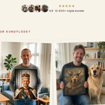
★★★★★
4,9 · 12 400+ nöjda kunder
UR KUNDFLÖDET