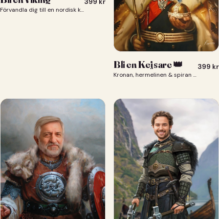
399
kr
Förvandla dig till en nordisk krigare i ett episkt vikingaporträtt.
Bli en Kejsare 👑
399
kr
Kronan, hermelinen & spiran — du som kejsare 👑