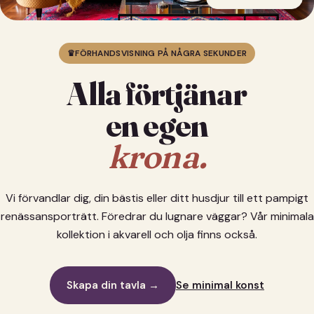
♛
FÖRHANDSVISNING PÅ NÅGRA SEKUNDER
Alla förtjänar
en egen
krona.
Vi förvandlar dig, din bästis eller ditt husdjur till ett pampigt
renässansporträtt. Föredrar du lugnare väggar? Vår minimala
kollektion i akvarell och olja finns också.
Skapa din tavla →
Se minimal konst