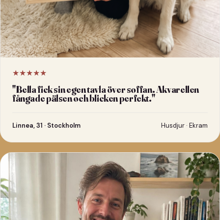
★★★★★
"
Bella fick sin egen tavla över soffan. Akvarellen
fångade pälsen och blicken perfekt.
"
Linnea, 31 · Stockholm
Husdjur · Ekram