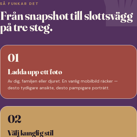
SÅ FUNKAR DET
Från snapshot till slottsvägg
på tre steg.
01
Ladda upp ett foto
Av dig, familjen eller djuret. En vanlig mobilbild räcker —
desto tydligare ansikte, desto pampigare porträtt.
02
Välj kunglig stil