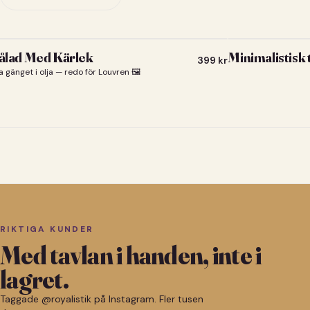
lad Med Kärlek
Minimalistisk
399
kr
a gänget i olja — redo för Louvren 🖼️
RIKTIGA KUNDER
Med tavlan i handen, inte i
lagret.
Taggade @royalistik på Instagram. Fler tusen