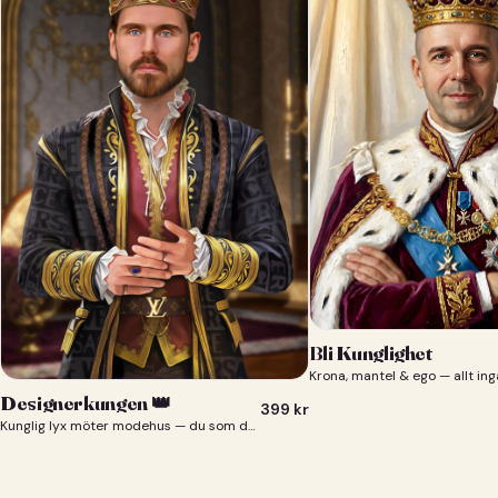
Bli Kunglighet
Krona, mantel & ego — allt ing
Designerkungen 👑
399
kr
Kunglig lyx möter modehus — du som designerkung 👑