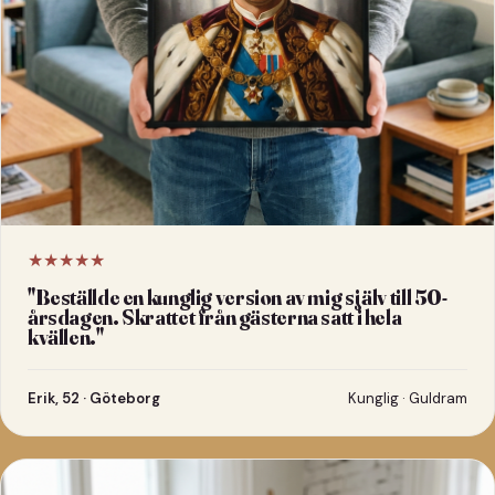
★★★★★
"
Beställde en kunglig version av mig själv till 50-
årsdagen. Skrattet från gästerna satt i hela
kvällen.
"
Erik, 52 · Göteborg
Kunglig · Guldram