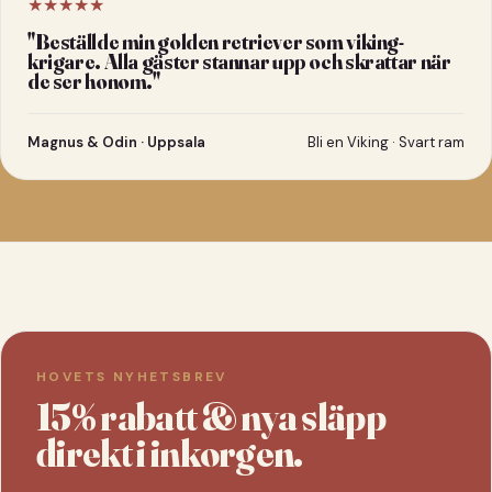
★★★★★
"
Beställde min golden retriever som viking-
krigare. Alla gäster stannar upp och skrattar när
de ser honom.
"
Magnus & Odin · Uppsala
Bli en Viking · Svart ram
HOVETS NYHETSBREV
15% rabatt & nya släpp
direkt i inkorgen.