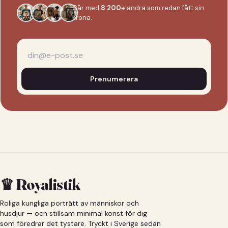
Går med
8 200+
andra som redan fått sin
krona.
Prenumerera
♛ Royalistik
Roliga kungliga porträtt av människor och
husdjur — och stillsam minimal konst för dig
som föredrar det tystare. Tryckt i Sverige sedan