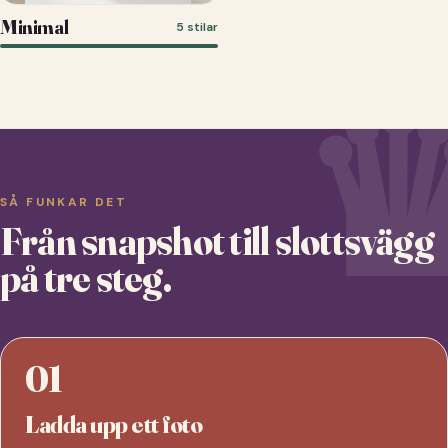
Minimal
5 stilar
SÅ FUNKAR DET
Från snapshot till slottsvägg
på tre steg.
01
Ladda upp ett foto