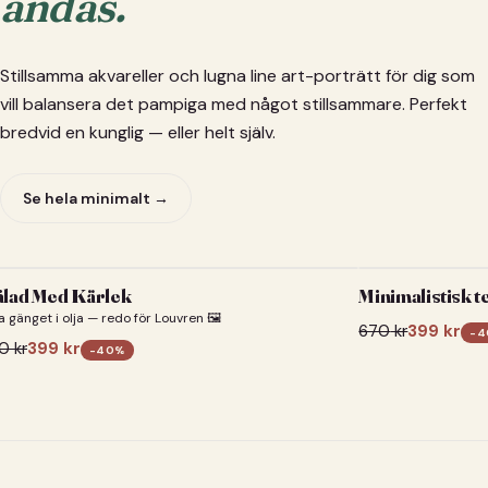
andas.
Stillsamma akvareller och lugna line art-porträtt för dig som
vill balansera det pampiga med något stillsammare. Perfekt
bredvid en kunglig — eller helt själv.
Se hela minimalt →
lad Med Kärlek
Minimalistisk t
a gänget i olja — redo för Louvren 🖼️
670
kr
399
kr
-
4
0
kr
399
kr
-
40
%