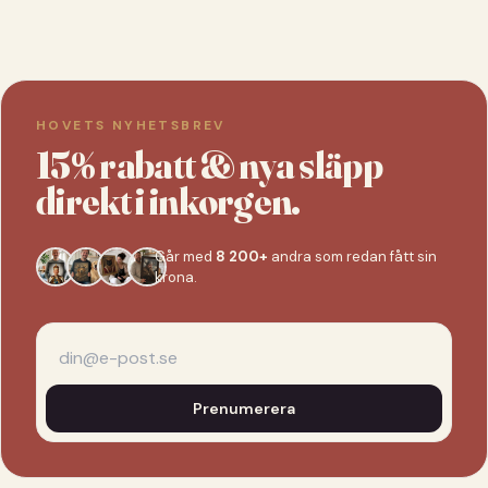
HOVETS NYHETSBREV
15% rabatt & nya släpp
direkt i inkorgen.
Går med
8 200+
andra som redan fått sin
krona.
Prenumerera