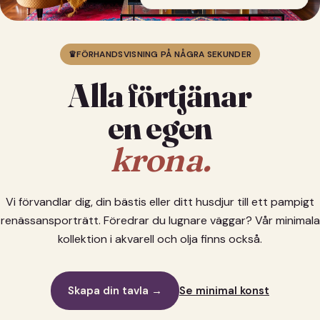
♛
FÖRHANDSVISNING PÅ NÅGRA SEKUNDER
Alla förtjänar
en egen
krona.
Vi förvandlar dig, din bästis eller ditt husdjur till ett pampigt
renässansporträtt. Föredrar du lugnare väggar? Vår minimala
kollektion i akvarell och olja finns också.
Skapa din tavla →
Se minimal konst