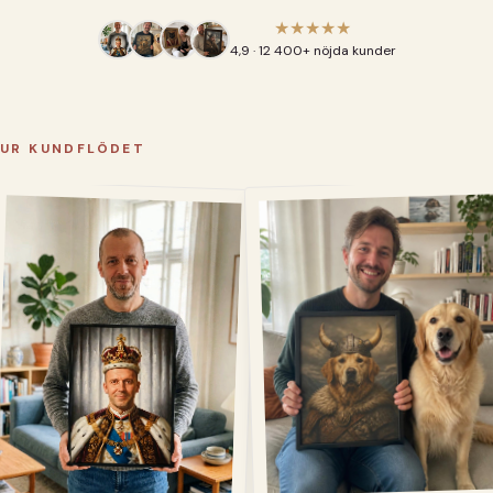
★★★★★
4,9 · 12 400+ nöjda kunder
UR KUNDFLÖDET