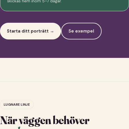
skickas hem inom 5–7 dagar.
Starta ditt porträtt →
Se exempel
LUGNARE LINJE
När väggen behöver