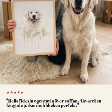
★★★★★
"
Bella fick sin egen tavla över soffan. Akvarellen
fångade pälsen och blicken perfekt.
"