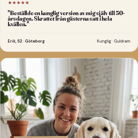
★★★★★
"
Beställde en kunglig version av mig själv till 50-
årsdagen. Skrattet från gästerna satt i hela
kvällen.
"
Erik, 52 · Göteborg
Kunglig · Guldram