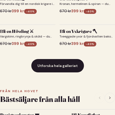
Förvandla dig till en nordisk krigare i
Kronan, hermelinen & spiran — du
ett episkt vikingaporträtt.
som kejsare 👑
670
kr
399
kr
670
kr
399
kr
-
40
%
-
40
%
Bli en Hövding ⚔️
Bli en Yxkrigare 🪓
Vargskinn, ringbrynja & sköld — du
Tveeggade yxor & fjordvatten bakom
som nordisk krigsherre ⚔️
dig 🪓
670
kr
399
kr
670
kr
399
kr
-
40
%
-
40
%
Utforska hela galleriet
FRÅN HELA HOVET
Bästsäljare från alla håll
Designerkungen 👑
Bli Kunglighet