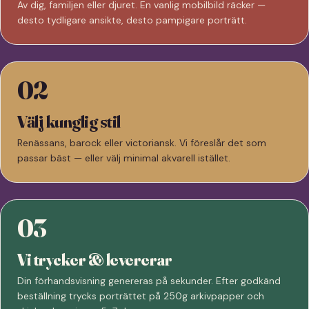
Av dig, familjen eller djuret. En vanlig mobilbild räcker —
desto tydligare ansikte, desto pampigare porträtt.
02
Välj kunglig stil
Renässans, barock eller victoriansk. Vi föreslår det som
passar bäst — eller välj minimal akvarell istället.
03
Vi trycker & levererar
Din förhandsvisning genereras på sekunder. Efter godkänd
beställning trycks porträttet på 250g arkivpapper och