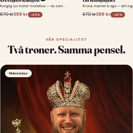
Kunglig lyx möter modehus — du som
Krona, mantel & ego — allt ing
designerkung 👑
670
kr
399
kr
670
kr
399
kr
-
40
%
-
40
%
VÅR SPECIALITET
Två troner. Samma pensel.
Människor