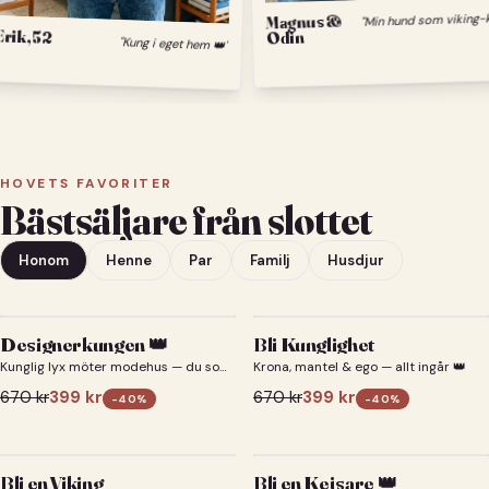
Magnus &
Erik, 52
Odin
"Kung i eget hem 👑"
HOVETS FAVORITER
Bästsäljare från slottet
Honom
Henne
Par
Familj
Husdjur
Designerkungen 👑
Bli Kunglighet
Kunglig lyx möter modehus — du som
Krona, mantel & ego — allt ingår 👑
designerkung 👑
670
kr
399
kr
670
kr
399
kr
-
40
%
-
40
%
Bli en Viking
Bli en Kejsare 👑