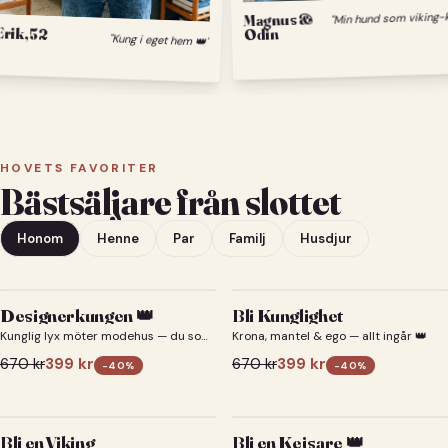
Magnus &
Erik, 52
Odin
"Kung i eget hem 👑"
HOVETS FAVORITER
Bästsäljare från slottet
Honom
Henne
Par
Familj
Husdjur
Designerkungen 👑
Bli Kunglighet
Kunglig lyx möter modehus — du som
Krona, mantel & ego — allt ingår 👑
designerkung 👑
670
kr
399
kr
670
kr
399
kr
-
40
%
-
40
%
Bli en Viking
Bli en Kejsare 👑