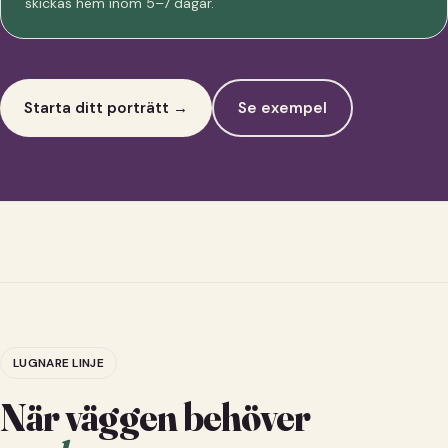
skickas hem inom 5–7 dagar.
Starta ditt porträtt →
Se exempel
LUGNARE LINJE
När väggen behöver