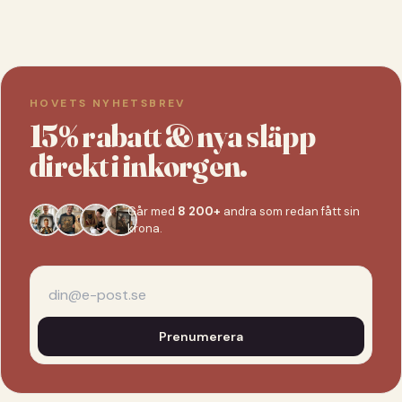
HOVETS NYHETSBREV
15% rabatt & nya släpp
direkt i inkorgen.
Går med
8 200+
andra som redan fått sin
krona.
Prenumerera