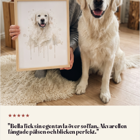
★★★★★
"
Bella fick sin egen tavla över soffan. Akvarellen
fångade pälsen och blicken perfekt.
"