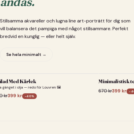
andas.
Stillsamma akvareller och lugna line art-porträtt för dig som
vill balansera det pampiga med något stillsammare. Perfekt
bredvid en kunglig — eller helt själv.
Se hela minimalt →
lad Med Kärlek
Minimalistisk t
a gänget i olja — redo för Louvren 🖼️
670
kr
399
kr
-
4
0
kr
399
kr
-
40
%