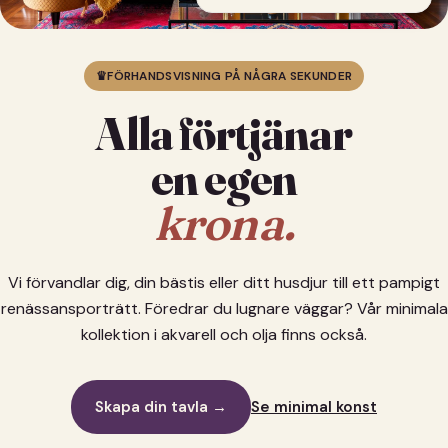
♛
FÖRHANDSVISNING PÅ NÅGRA SEKUNDER
Alla förtjänar
en egen
krona.
Vi förvandlar dig, din bästis eller ditt husdjur till ett pampigt
renässansporträtt. Föredrar du lugnare väggar? Vår minimala
kollektion i akvarell och olja finns också.
Skapa din tavla →
Se minimal konst