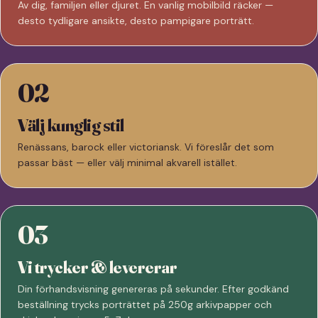
Av dig, familjen eller djuret. En vanlig mobilbild räcker —
desto tydligare ansikte, desto pampigare porträtt.
02
Välj kunglig stil
Renässans, barock eller victoriansk. Vi föreslår det som
passar bäst — eller välj minimal akvarell istället.
03
Vi trycker & levererar
Din förhandsvisning genereras på sekunder. Efter godkänd
beställning trycks porträttet på 250g arkivpapper och