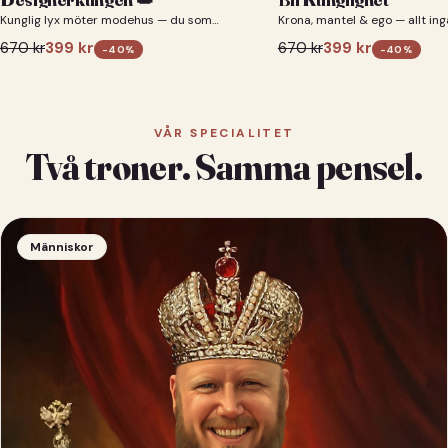
Kunglig lyx möter modehus — du som
Krona, mantel & ego — allt ing
designerkung 👑
670
kr
399
kr
670
kr
399
kr
-
40
%
-
40
%
VÅR SPECIALITET
Två troner. Samma pensel.
Människor