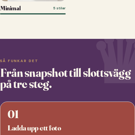
Minimal
5 stilar
SÅ FUNKAR DET
Från snapshot till slottsvägg
på tre steg.
01
Ladda upp ett foto