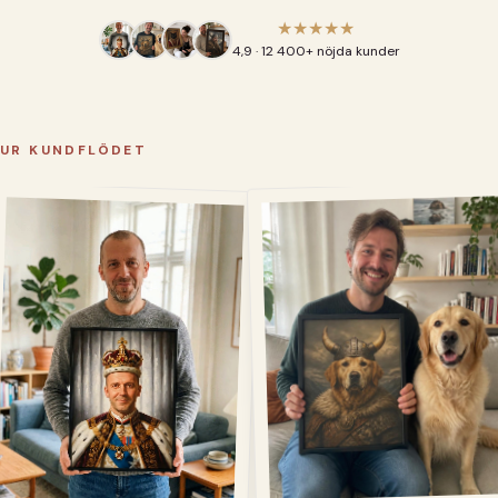
★★★★★
4,9 · 12 400+ nöjda kunder
UR KUNDFLÖDET