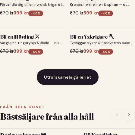
Förvandla dig till en nordisk krigare i
Kronan, hermelinen & spiran — du
ett episkt vikingaporträtt.
som kejsare 👑
670
kr
399
kr
670
kr
399
kr
-
40
%
-
40
%
Bli en Hövding ⚔️
Bli en Yxkrigare 🪓
Vargskinn, ringbrynja & sköld — du
Tveeggade yxor & fjordvatten bakom
som nordisk krigsherre ⚔️
dig 🪓
670
kr
399
kr
670
kr
399
kr
-
40
%
-
40
%
Utforska hela galleriet
FRÅN HELA HOVET
Bästsäljare från alla håll
Designerkungen 👑
Bli Kunglighet