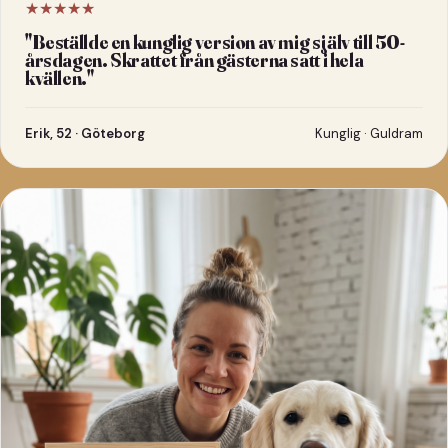
★★★★★
"
Beställde en kunglig version av mig själv till 50-
årsdagen. Skrattet från gästerna satt i hela
kvällen.
"
Erik, 52 · Göteborg
Kunglig · Guldram