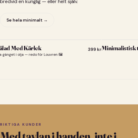
bredvid en kunglig — eller helt själv.
Se hela minimalt →
lad Med Kärlek
Minimalistisk
399
kr
a gänget i olja — redo för Louvren 🖼️
RIKTIGA KUNDER
Med tavlan i handen, inte i