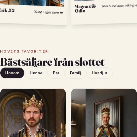
Magnus &
Erik, 52
Odin
"Kung i eget hem 👑"
HOVETS FAVORITER
Bästsäljare från slottet
Honom
Henne
Par
Familj
Husdjur