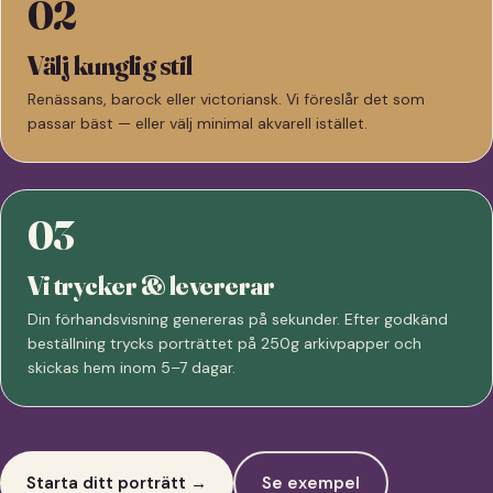
02
Välj kunglig stil
Renässans, barock eller victoriansk. Vi föreslår det som
passar bäst — eller välj minimal akvarell istället.
03
Vi trycker & levererar
Din förhandsvisning genereras på sekunder. Efter godkänd
beställning trycks porträttet på 250g arkivpapper och
skickas hem inom 5–7 dagar.
Starta ditt porträtt →
Se exempel