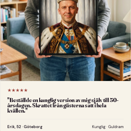
★★★★★
"
Beställde en kunglig version av mig själv till 50-
årsdagen. Skrattet från gästerna satt i hela
kvällen.
"
Erik, 52 · Göteborg
Kunglig · Guldram