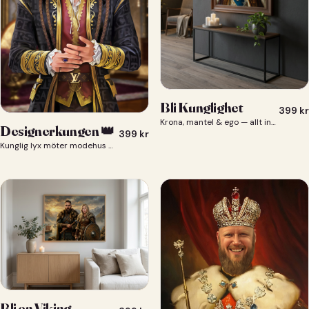
Bli Kunglighet
399
kr
Krona, mantel & ego — allt ingår 👑
Designerkungen 👑
399
kr
Kunglig lyx möter modehus — du som designerkung 👑
Bli en Viking