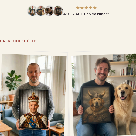
★★★★★
4,9 · 12 400+ nöjda kunder
UR KUNDFLÖDET