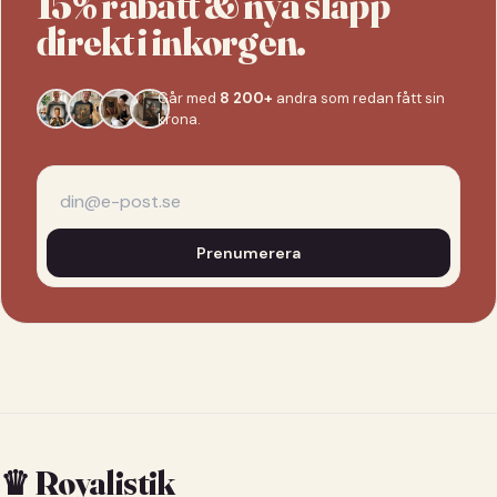
15% rabatt & nya släpp
direkt i inkorgen.
Går med
8 200+
andra som redan fått sin
krona.
Prenumerera
♛ Royalistik