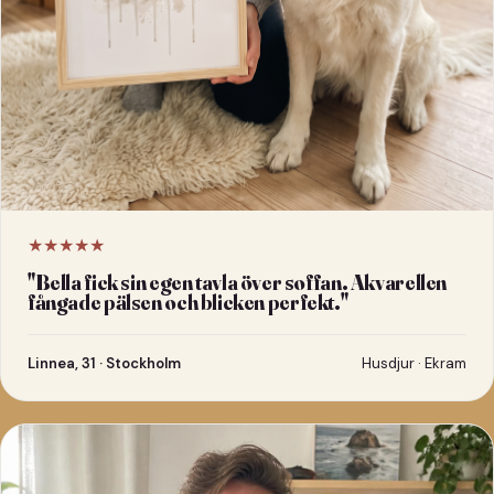
★★★★★
"
Bella fick sin egen tavla över soffan. Akvarellen
fångade pälsen och blicken perfekt.
"
Linnea, 31 · Stockholm
Husdjur · Ekram