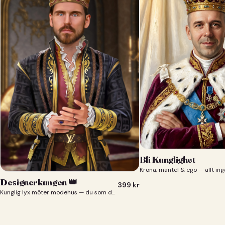
Bli Kunglighet
Krona, mantel & ego — allt ing
Designerkungen 👑
399
kr
Kunglig lyx möter modehus — du som designerkung 👑