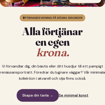
♛
FÖRHANDSVISNING PÅ NÅGRA SEKUNDER
Alla förtjänar
en egen
krona.
Vi förvandlar dig, din bästis eller ditt husdjur till ett pampigt
renässansporträtt. Föredrar du lugnare väggar? Vår minimala
kollektion i akvarell och olja finns också.
Skapa din tavla →
Se minimal konst