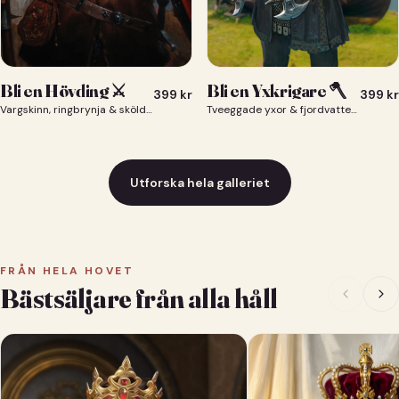
Bli en Yxkrigare 🪓
Bli en Hövding ⚔️
399
kr
399
kr
Tveeggade yxor & fjordvatten bakom dig 🪓
Vargskinn, ringbrynja & sköld — du som nordisk krigsherre ⚔️
Utforska hela galleriet
FRÅN HELA HOVET
Bästsäljare från alla håll