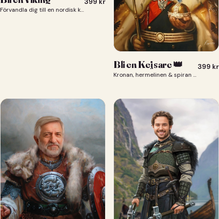
399
kr
Förvandla dig till en nordisk krigare i ett episkt vikingaporträtt.
Bli en Kejsare 👑
399
kr
Kronan, hermelinen & spiran — du som kejsare 👑