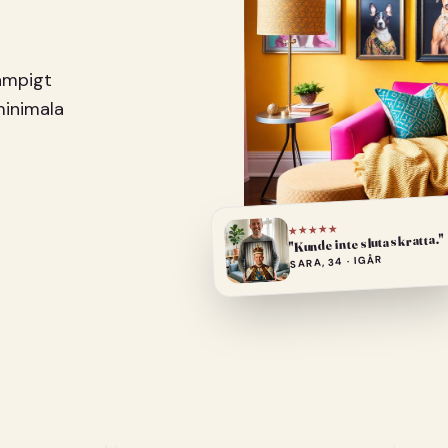
pampigt
minimala
★★★★★
"Kunde inte sluta skratta."
SARA, 34 · IGÅR