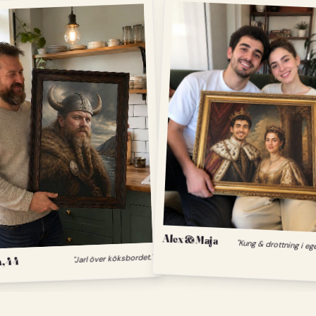
Alex & Maja
"Kung & drottning i eg
, 44
"Jarl över köksbordet."