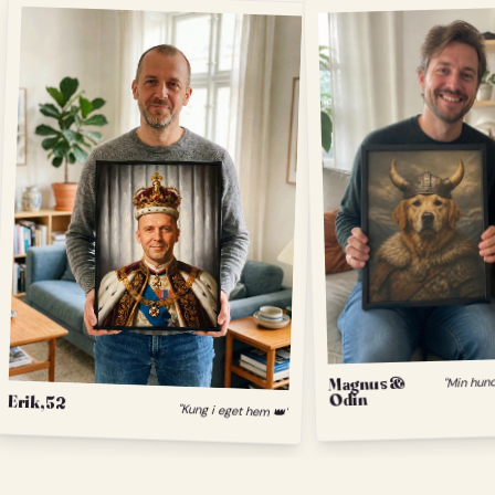
Magnus &
Odin
Erik, 52
"Kung i eget hem 👑"