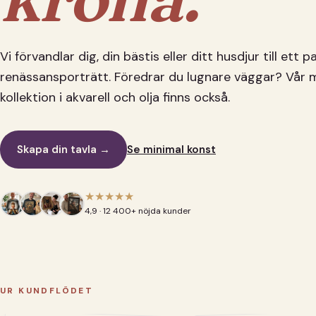
Vi förvandlar dig, din bästis eller ditt husdjur till ett 
renässansporträtt. Föredrar du lugnare väggar? Vår 
kollektion i akvarell och olja finns också.
Skapa din tavla →
Se minimal konst
★★★★★
4,9 · 12 400+ nöjda kunder
UR KUNDFLÖDET