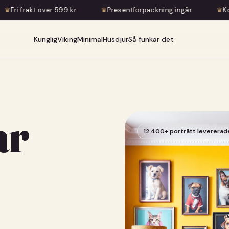
599 kr
♛
Presentförpackning ingår
♛
Konstnärlig transfor
Kunglig
Viking
Minimal
Husdjur
Så funkar det
ar
12 400+ porträtt levererad