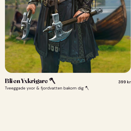
Bli en Yxkrigare 🪓
399
kr
Tveeggade yxor & fjordvatten bakom dig 🪓