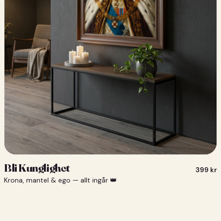
Bli Kunglighet
399
kr
Krona, mantel & ego — allt ingår 👑