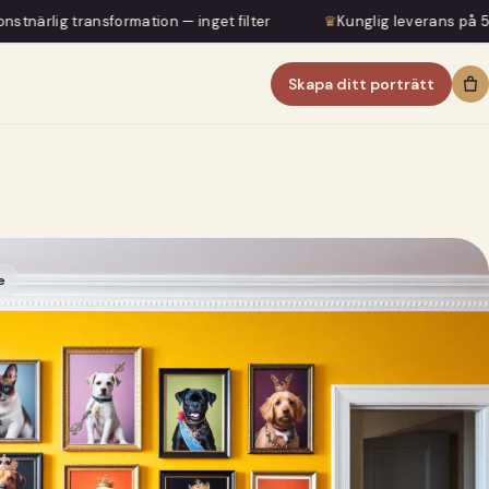
mation — inget filter
♛
Kunglig leverans på 5–7 dagar
Skapa ditt porträtt
e