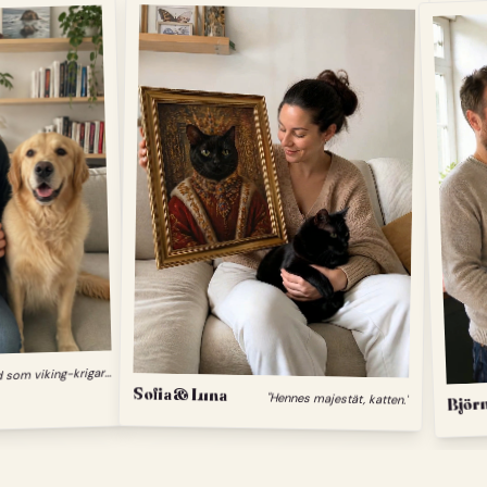
"
Min hund som viking-krigare."
Sofia & Luna
"Hennes majestät, katten."
Björn