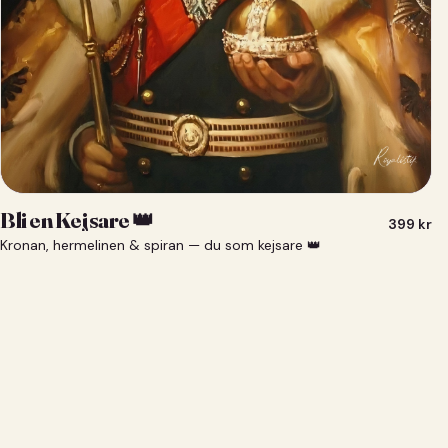
Bli en Kejsare 👑
399
kr
Kronan, hermelinen & spiran — du som kejsare 👑