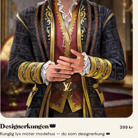
Designerkungen 👑
399
kr
Kunglig lyx möter modehus — du som designerkung 👑