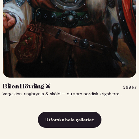
Bli en Hövding ⚔️
399
kr
Vargskinn, ringbrynja & sköld — du som nordisk krigsherre ⚔️
Utforska hela galleriet