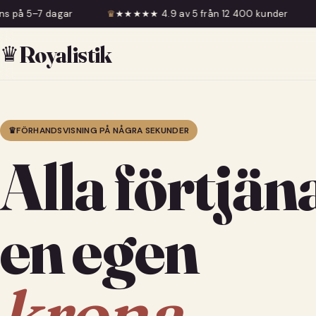
♛
★★★★★ 4.9 av 5 från 12 400 kunder
♛
Fri frakt över 
♛
Royalistik
♛
FÖRHANDSVISNING PÅ NÅGRA SEKUNDER
Alla förtjän
en egen
krona.