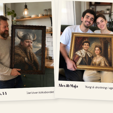
Alex & Maja
"Kung & drottning i eg
, 44
"Jarl över köksbordet."