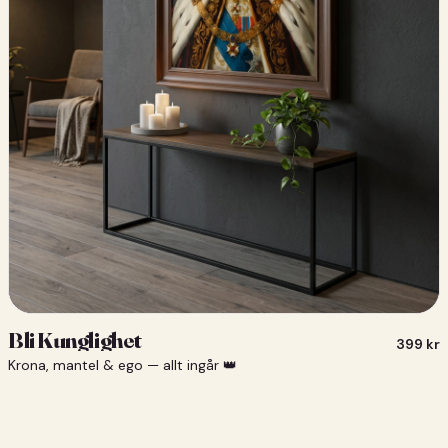
Bli Kunglighet
399
kr
Krona, mantel & ego — allt ingår 👑