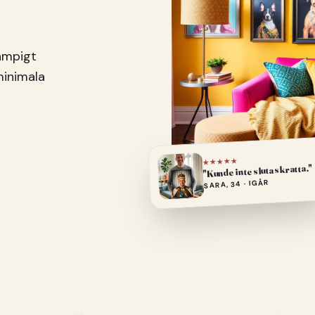
pampigt
minimala
★★★★★
"Kunde inte sluta skratta."
SARA, 34 · IGÅR