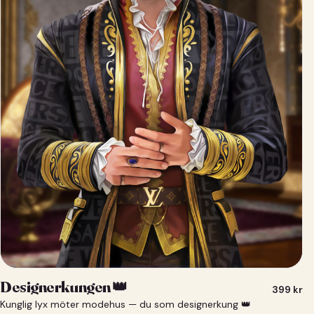
Designerkungen 👑
399
kr
Kunglig lyx möter modehus — du som designerkung 👑