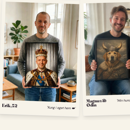
Magnus &
Odin
Erik, 52
"Kung i eget hem 👑"