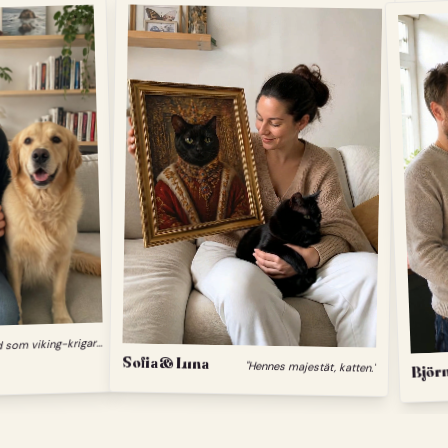
"
Min hund som viking-krigare."
Sofia & Luna
"Hennes majestät, katten."
Björn