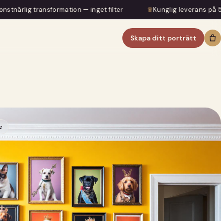
mation — inget filter
♛
Kunglig leverans på 5–7 dagar
♛
Skapa ditt porträtt
e