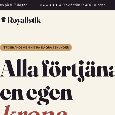
♛
★★★★★ 4.9 av 5 från 12 400 kunder
♛
Fri frakt över 5
♛
Royalistik
♛
FÖRHANDSVISNING PÅ NÅGRA SEKUNDER
Alla förtjän
en egen
krona.