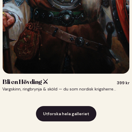
Bli en Hövding ⚔️
399
kr
Vargskinn, ringbrynja & sköld — du som nordisk krigsherre ⚔️
Utforska hela galleriet