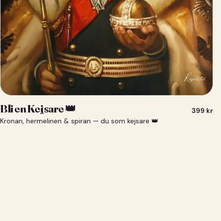
Bli en Kejsare 👑
399
kr
Kronan, hermelinen & spiran — du som kejsare 👑