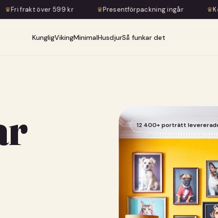
99 kr
♛
Presentförpackning ingår
♛
Konstnärlig transfor
Kunglig
Viking
Minimal
Husdjur
Så funkar det
ar
12 400+ porträtt levererad