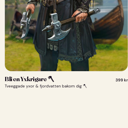
Bli en Yxkrigare 🪓
399
kr
Tveeggade yxor & fjordvatten bakom dig 🪓