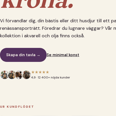
Vi förvandlar dig, din bästis eller ditt husdjur till ett 
renässansporträtt. Föredrar du lugnare väggar? Vår 
kollektion i akvarell och olja finns också.
Skapa din tavla →
Se minimal konst
★★★★★
4,9 · 12 400+ nöjda kunder
UR KUNDFLÖDET