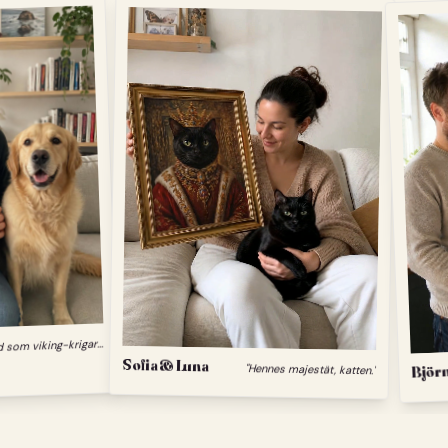
"
Min hund som viking-krigare."
Sofia & Luna
"Hennes majestät, katten."
Björn