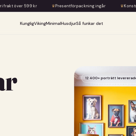
♛
Presentförpackning ingår
♛
Konstnärlig transformation 
Kunglig
Viking
Minimal
Husdjur
Så funkar det
ar
12 400+ porträtt levererad