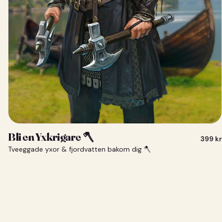
Bli en Yxkrigare 🪓
399
kr
Tveeggade yxor & fjordvatten bakom dig 🪓