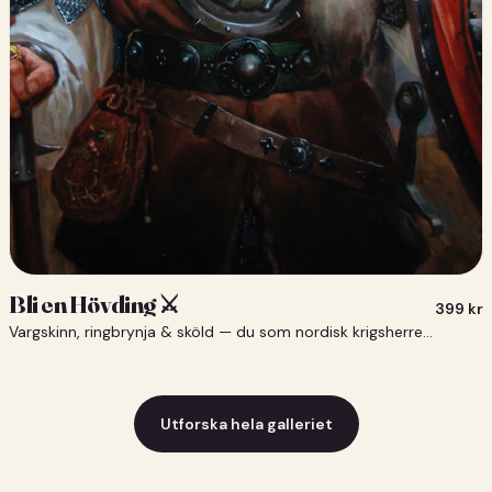
Bli en Hövding ⚔️
399
kr
Vargskinn, ringbrynja & sköld — du som nordisk krigsherre ⚔️
Utforska hela galleriet