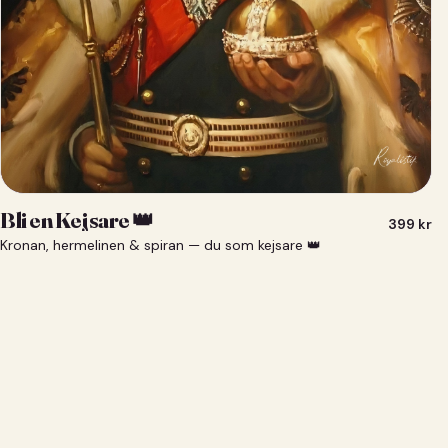
Bli en Kejsare 👑
399
kr
Kronan, hermelinen & spiran — du som kejsare 👑