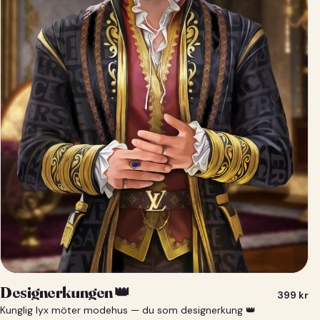
Designerkungen 👑
399
kr
Kunglig lyx möter modehus — du som designerkung 👑