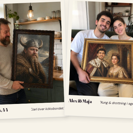
Alex & Maja
"Kung & drottning i eg
"Jarl över köksbordet."
, 44