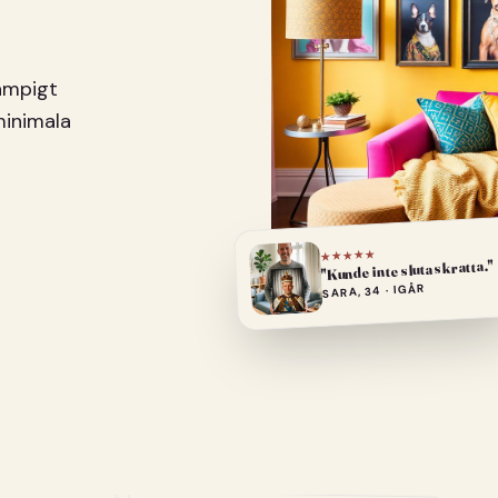
pampigt
minimala
★★★★★
"Kunde inte sluta skratta."
SARA, 34 · IGÅR