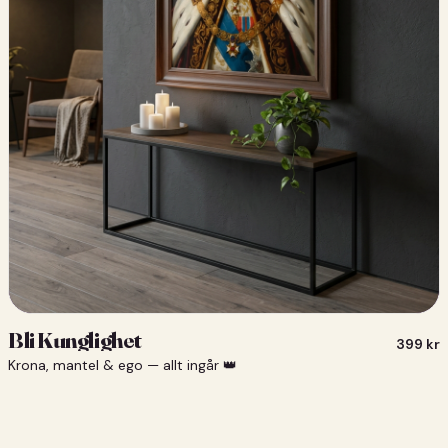
Bli Kunglighet
399
kr
Krona, mantel & ego — allt ingår 👑