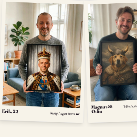
Magnus &
Odin
Erik, 52
"Kung i eget hem 👑"