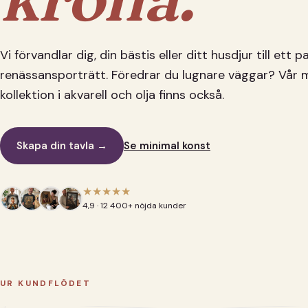
Vi förvandlar dig, din bästis eller ditt husdjur till ett 
renässansporträtt. Föredrar du lugnare väggar? Vår 
kollektion i akvarell och olja finns också.
Skapa din tavla →
Se minimal konst
★★★★★
4,9 · 12 400+ nöjda kunder
UR KUNDFLÖDET