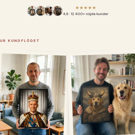
★★★★★
4,9 · 12 400+ nöjda kunder
UR KUNDFLÖDET