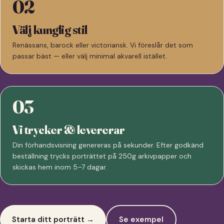
02
Välj kunglig stil
Renässans, barock eller victoriansk. Vi föreslår det som
passar bäst — eller välj minimal akvarell istället.
03
Vi trycker & levererar
Din förhandsvisning genereras på sekunder. Efter godkänd
beställning trycks porträttet på 250g arkivpapper och
skickas hem inom 5–7 dagar.
Starta ditt porträtt →
Se exempel