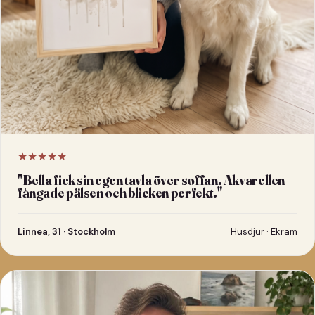
★★★★★
"
Bella fick sin egen tavla över soffan. Akvarellen
fångade pälsen och blicken perfekt.
"
Linnea, 31 · Stockholm
Husdjur · Ekram