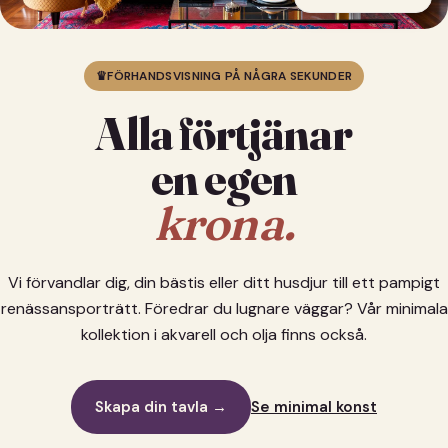
♛
FÖRHANDSVISNING PÅ NÅGRA SEKUNDER
Alla förtjänar
en egen
krona.
Vi förvandlar dig, din bästis eller ditt husdjur till ett pampigt
renässansporträtt. Föredrar du lugnare väggar? Vår minimala
kollektion i akvarell och olja finns också.
Skapa din tavla →
Se minimal konst