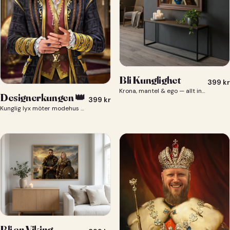
Bli Kunglighet
399
kr
Krona, mantel & ego — allt ingår 👑
Designerkungen 👑
399
kr
Kunglig lyx möter modehus — du som designerkung 👑
Bli en Viking