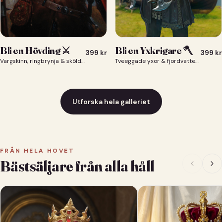
Bli en Yxkrigare 🪓
Bli en Hövding ⚔️
399
kr
399
kr
Tveeggade yxor & fjordvatten bakom dig 🪓
Vargskinn, ringbrynja & sköld — du som nordisk krigsherre ⚔️
Utforska hela galleriet
FRÅN HELA HOVET
Bästsäljare från alla håll