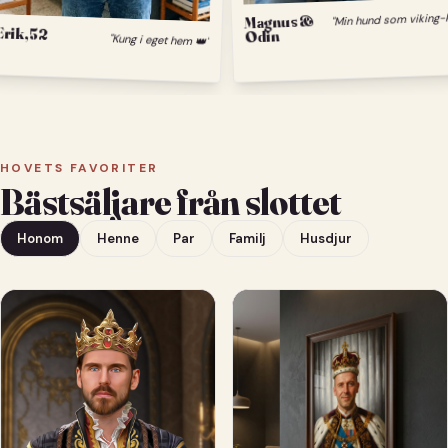
Magnus &
Odin
Erik, 52
"Kung i eget hem 👑"
HOVETS FAVORITER
Bästsäljare från slottet
Honom
Henne
Par
Familj
Husdjur