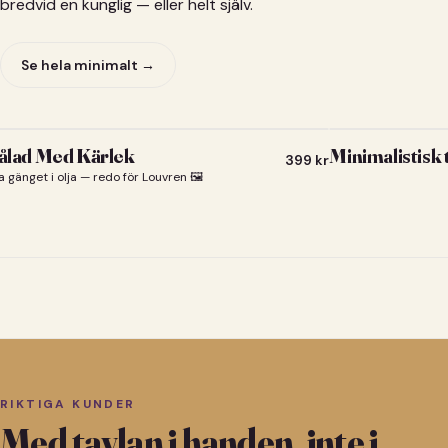
bredvid en kunglig — eller helt själv.
Se hela minimalt →
lad Med Kärlek
Minimalistisk
399
kr
a gänget i olja — redo för Louvren 🖼️
RIKTIGA KUNDER
Med tavlan i handen, inte i