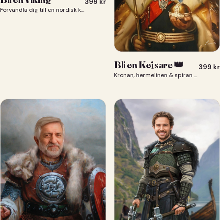
399
kr
Förvandla dig till en nordisk krigare i ett episkt vikingaporträtt.
Bli en Kejsare 👑
399
kr
Kronan, hermelinen & spiran — du som kejsare 👑