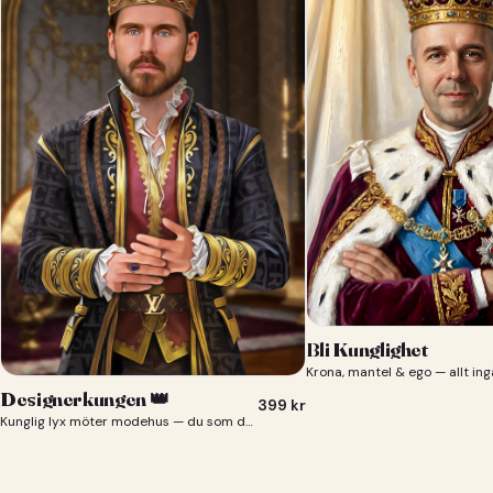
Bli Kunglighet
Krona, mantel & ego — allt ing
Designerkungen 👑
399
kr
Kunglig lyx möter modehus — du som designerkung 👑