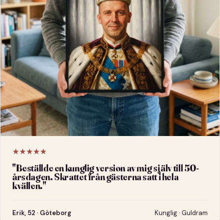
★★★★★
"
Beställde en kunglig version av mig själv till 50-
årsdagen. Skrattet från gästerna satt i hela
kvällen.
"
Erik, 52 · Göteborg
Kunglig · Guldram