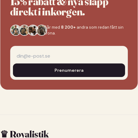
15% rabatt & nya släpp
direkt i inkorgen.
Går med
8 200+
andra som redan fått sin
krona.
Prenumerera
♛ Royalistik