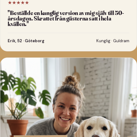
★★★★★
"
Beställde en kunglig version av mig själv till 50-
årsdagen. Skrattet från gästerna satt i hela
kvällen.
"
Erik, 52 · Göteborg
Kunglig · Guldram