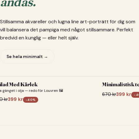
andas.
Stillsamma akvareller och lugna line art-porträtt för dig som
vill balansera det pampiga med något stillsammare. Perfekt
bredvid en kunglig — eller helt själv.
Se hela minimalt →
lad Med Kärlek
Minimalistisk t
a gänget i olja — redo för Louvren 🖼️
670
kr
399
kr
-
4
0
kr
399
kr
-
40
%