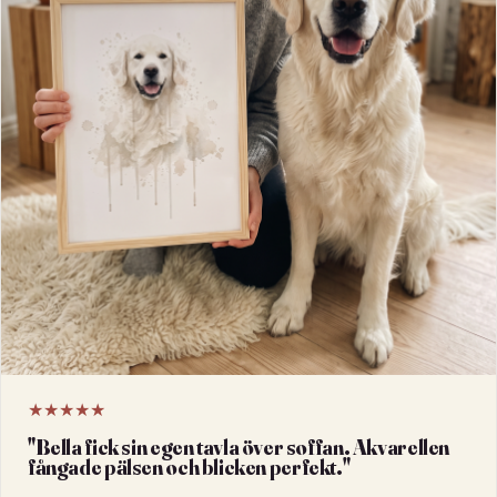
★★★★★
"
Bella fick sin egen tavla över soffan. Akvarellen
fångade pälsen och blicken perfekt.
"