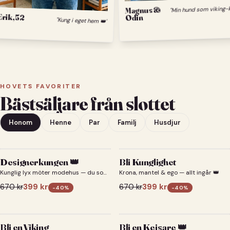
Magnus &
Erik, 52
Odin
"Kung i eget hem 👑"
HOVETS FAVORITER
Bästsäljare från slottet
Honom
Henne
Par
Familj
Husdjur
Designerkungen 👑
Bli Kunglighet
Kunglig lyx möter modehus — du som
Krona, mantel & ego — allt ingår 👑
designerkung 👑
670
kr
399
kr
670
kr
399
kr
-
40
%
-
40
%
Bli en Viking
Bli en Kejsare 👑