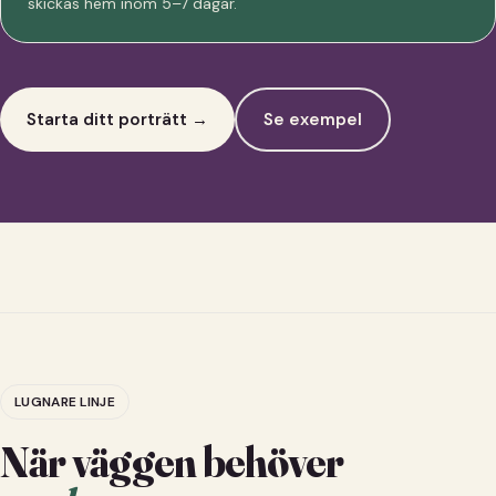
skickas hem inom 5–7 dagar.
Starta ditt porträtt →
Se exempel
LUGNARE LINJE
När väggen behöver