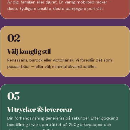
Av dig, familjen eller djuret. En vanlig mobilbild räcker —
desto tydligare ansikte, desto pampigare porträtt.
02
Välj kunglig stil
Renässans, barock eller victoriansk. Vi föreslår det som
passar bäst — eller välj minimal akvarell istället.
03
Vi trycker & levererar
Din förhandsvisning genereras på sekunder. Efter godkänd
beställning trycks porträttet på 250g arkivpapper och