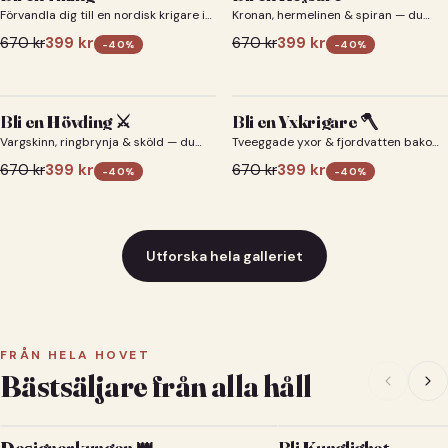
Förvandla dig till en nordisk krigare i
Kronan, hermelinen & spiran — du
ett episkt vikingaporträtt.
som kejsare 👑
670
kr
399
kr
670
kr
399
kr
-
40
%
-
40
%
Bli en Hövding ⚔️
Bli en Yxkrigare 🪓
Vargskinn, ringbrynja & sköld — du
Tveeggade yxor & fjordvatten bakom
som nordisk krigsherre ⚔️
dig 🪓
670
kr
399
kr
670
kr
399
kr
-
40
%
-
40
%
Utforska hela galleriet
FRÅN HELA HOVET
Bästsäljare från alla håll
Designerkungen 👑
Bli Kunglighet