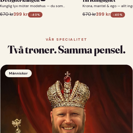
Kunglig lyx möter modehus — du som
Krona, mantel & ego — allt ing
designerkung 👑
670
kr
399
kr
670
kr
399
kr
-
40
%
-
40
%
VÅR SPECIALITET
Två troner. Samma pensel.
Människor