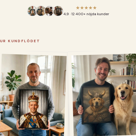
★★★★★
4,9 · 12 400+ nöjda kunder
UR KUNDFLÖDET