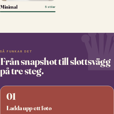
Minimal
5 stilar
SÅ FUNKAR DET
Från snapshot till slottsvägg
på tre steg.
01
Ladda upp ett foto