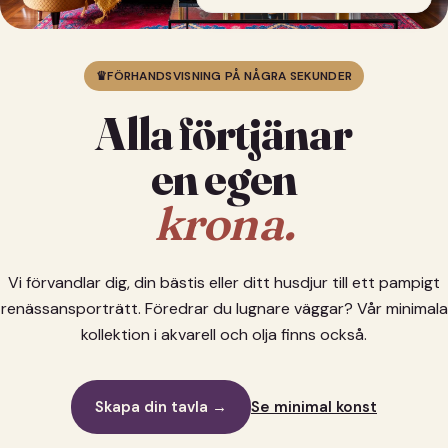
♛
FÖRHANDSVISNING PÅ NÅGRA SEKUNDER
Alla förtjänar
en egen
krona.
Vi förvandlar dig, din bästis eller ditt husdjur till ett pampigt
renässansporträtt. Föredrar du lugnare väggar? Vår minimala
kollektion i akvarell och olja finns också.
Skapa din tavla →
Se minimal konst