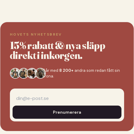
HOVETS NYHETSBREV
15% rabatt & nya släpp
direkt i inkorgen.
Går med
8 200+
andra som redan fått sin
krona.
Prenumerera