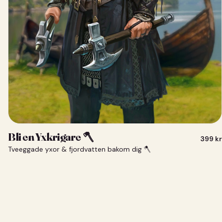
Bli en Yxkrigare 🪓
399
kr
Tveeggade yxor & fjordvatten bakom dig 🪓