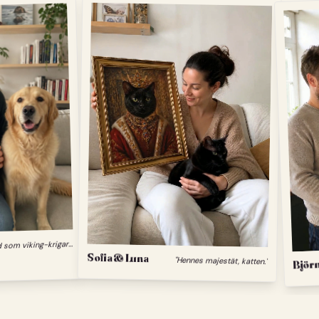
"
Min hund som viking-krigare."
Sofia & Luna
"Hennes majestät, katten."
Björn