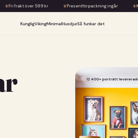
599 kr
♛
Presentförpackning ingår
♛
Konstnärlig transfo
Kunglig
Viking
Minimal
Husdjur
Så funkar det
ar
12 400+ porträtt levererad