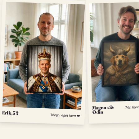
Magnus &
Odin
Erik, 52
"Kung i eget hem 👑"