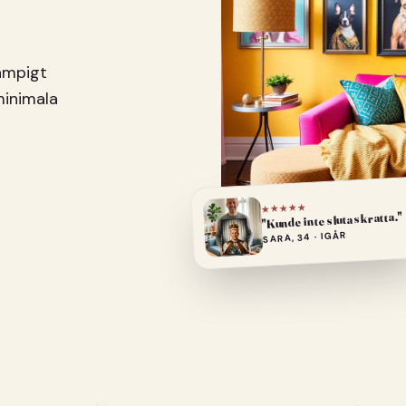
pampigt
minimala
★★★★★
"Kunde inte sluta skratta."
SARA, 34 · IGÅR