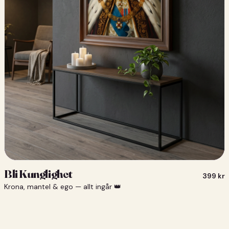
Bli Kunglighet
399
kr
Krona, mantel & ego — allt ingår 👑