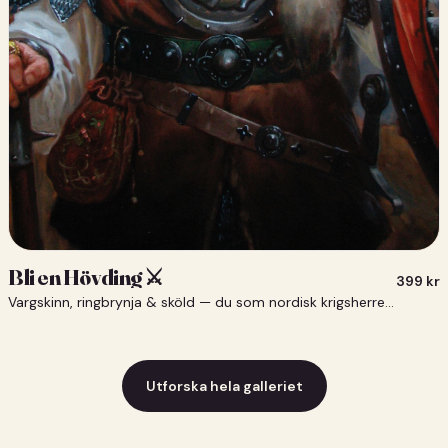
Bli en Hövding ⚔️
399
kr
Vargskinn, ringbrynja & sköld — du som nordisk krigsherre ⚔️
Utforska hela galleriet