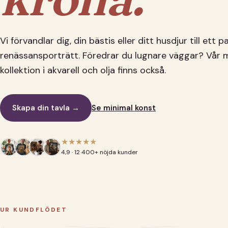
Vi förvandlar dig, din bästis eller ditt husdjur till ett 
renässansporträtt. Föredrar du lugnare väggar? Vår 
kollektion i akvarell och olja finns också.
Skapa din tavla →
Se minimal konst
★★★★★
4,9 · 12 400+ nöjda kunder
UR KUNDFLÖDET