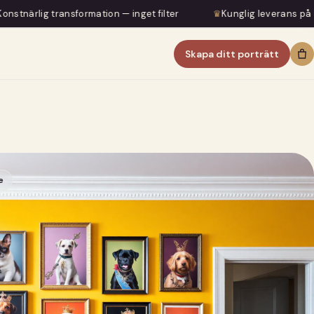
rmation — inget filter
♛
Kunglig leverans på 5–7 dagar
Skapa ditt porträtt
e