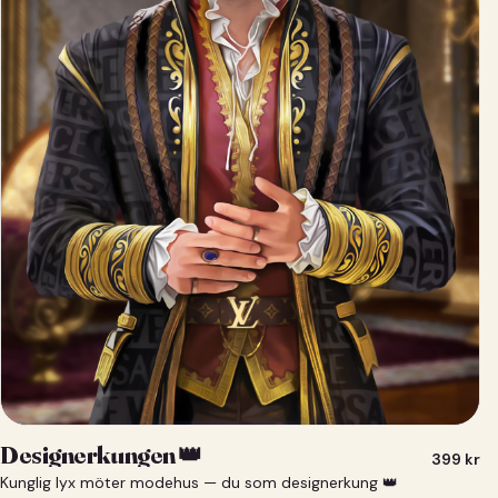
Designerkungen 👑
399
kr
Kunglig lyx möter modehus — du som designerkung 👑