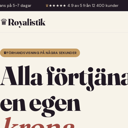
♛
★★★★★ 4.9 av 5 från 12 400 kunder
♛
Fri frakt över 
♛
Royalistik
♛
FÖRHANDSVISNING PÅ NÅGRA SEKUNDER
Alla förtjän
en egen
krona.