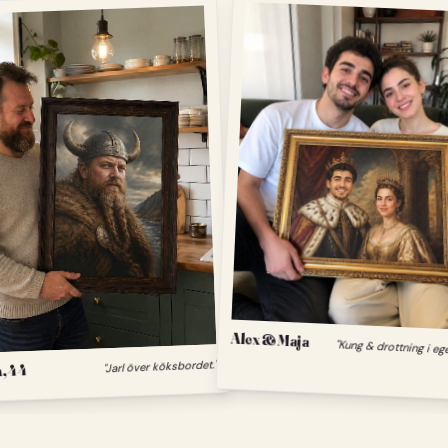
Alex & Maja
"Kung & drottning i eg
, 44
"Jarl över köksbordet."