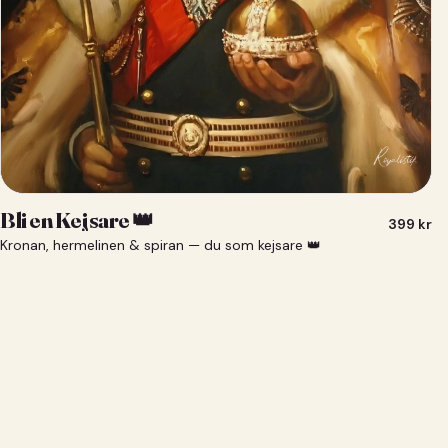
Bli en Kejsare 👑
399
kr
Kronan, hermelinen & spiran — du som kejsare 👑