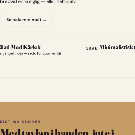
bredvid en kunglig — eller helt själv.
Se hela minimalt →
lad Med Kärlek
Minimalistisk
399
kr
a gänget i olja — redo för Louvren 🖼️
RIKTIGA KUNDER
Med tavlan i handen, inte i