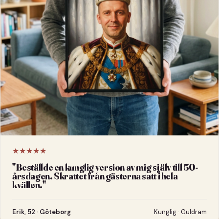
★★★★★
"
Beställde en kunglig version av mig själv till 50-
årsdagen. Skrattet från gästerna satt i hela
kvällen.
"
Erik, 52 · Göteborg
Kunglig · Guldram