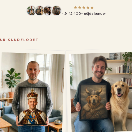
★★★★★
4,9 · 12 400+ nöjda kunder
UR KUNDFLÖDET