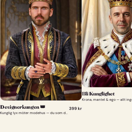
Bli Kunglighet
Krona, mantel & ego — allt ing
Designerkungen 👑
399
kr
Kunglig lyx möter modehus — du som designerkung 👑