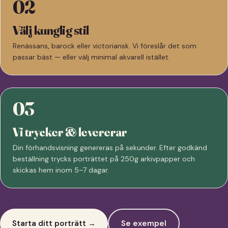
02
Välj kunglig stil
Renässans, barock eller victoriansk. Vi föreslår det som
passar bäst — eller välj minimal akvarell istället.
03
Vi trycker & levererar
Din förhandsvisning genereras på sekunder. Efter godkänd
beställning trycks porträttet på 250g arkivpapper och
skickas hem inom 5–7 dagar.
Starta ditt porträtt →
Se exempel