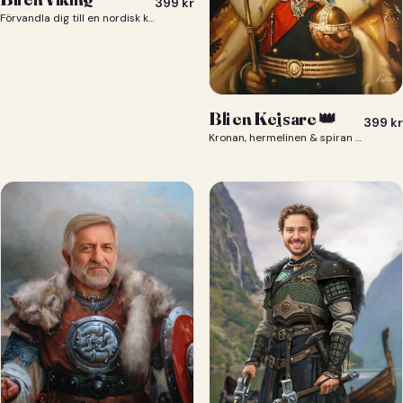
399
kr
Förvandla dig till en nordisk krigare i ett episkt vikingaporträtt.
Bli en Kejsare 👑
399
kr
Kronan, hermelinen & spiran — du som kejsare 👑