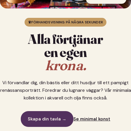
♛
FÖRHANDSVISNING PÅ NÅGRA SEKUNDER
Alla förtjänar
en egen
krona.
Vi förvandlar dig, din bästis eller ditt husdjur till ett pampigt
renässansporträtt. Föredrar du lugnare väggar? Vår minimala
kollektion i akvarell och olja finns också.
Skapa din tavla →
Se minimal konst