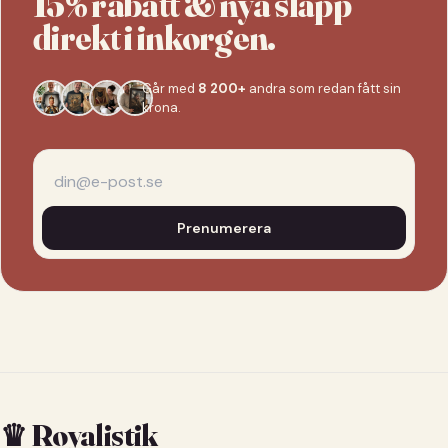
15% rabatt & nya släpp
direkt i inkorgen.
Går med
8 200+
andra som redan fått sin
krona.
Prenumerera
♛ Royalistik