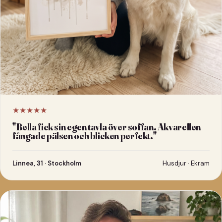
★★★★★
"
Bella fick sin egen tavla över soffan. Akvarellen
fångade pälsen och blicken perfekt.
"
Linnea, 31 · Stockholm
Husdjur · Ekram