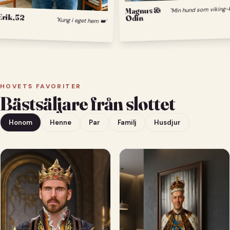
Magnus &
Odin
Erik, 52
"Kung i eget hem 👑"
HOVETS FAVORITER
Bästsäljare från slottet
Honom
Henne
Par
Familj
Husdjur