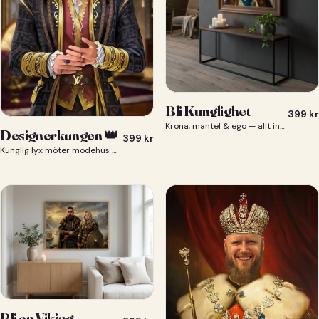
Bli Kunglighet
399
kr
Krona, mantel & ego — allt ingår 👑
Designerkungen 👑
399
kr
Kunglig lyx möter modehus — du som designerkung 👑
Bli en Viking