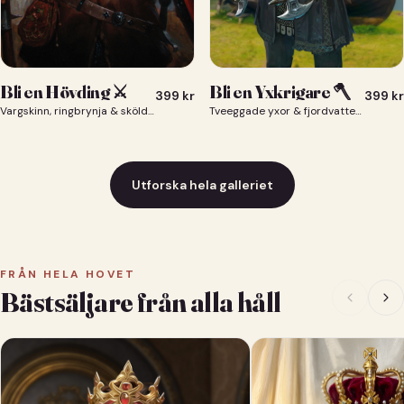
Bli en Yxkrigare 🪓
Bli en Hövding ⚔️
399
kr
399
kr
Tveeggade yxor & fjordvatten bakom dig 🪓
Vargskinn, ringbrynja & sköld — du som nordisk krigsherre ⚔️
Utforska hela galleriet
FRÅN HELA HOVET
Bästsäljare från alla håll