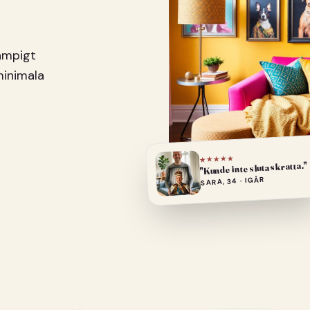
pampigt
minimala
★★★★★
"Kunde inte sluta skratta."
SARA, 34 · IGÅR