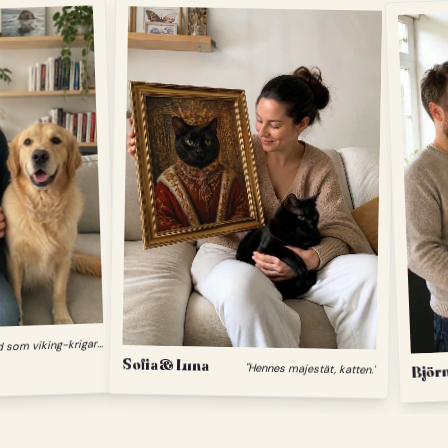
"
Min hund som viking-krigare."
Sofia & Luna
Björn
"Hennes majestät, katten."