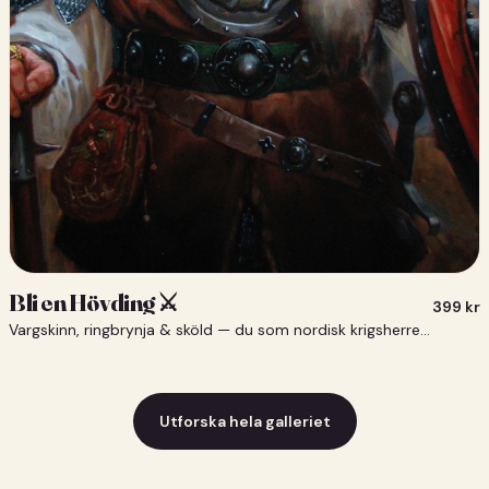
Bli en Hövding ⚔️
399
kr
Vargskinn, ringbrynja & sköld — du som nordisk krigsherre ⚔️
Utforska hela galleriet