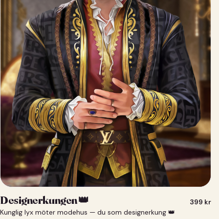
Designerkungen 👑
399
kr
Kunglig lyx möter modehus — du som designerkung 👑