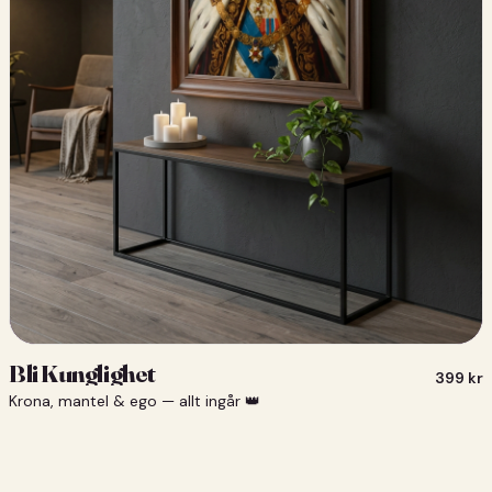
Bli Kunglighet
399
kr
Krona, mantel & ego — allt ingår 👑