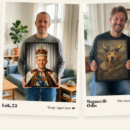
Magnus &
Erik, 52
Odin
"Kung i eget hem 👑"