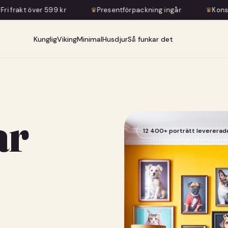
♛
Presentförpackning ingår
♛
Konstnärlig transformation — inge
Kunglig
Viking
Minimal
Husdjur
Så funkar det
ar
12 400+ porträtt levererad