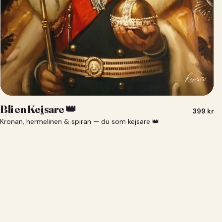
Bli en Kejsare 👑
399
kr
Kronan, hermelinen & spiran — du som kejsare 👑