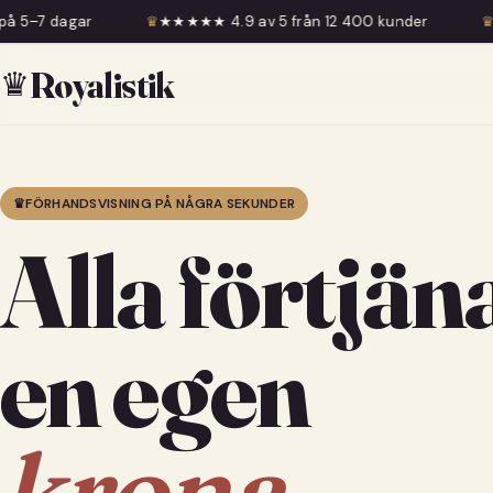
★ 4.9 av 5 från 12 400 kunder
♛
Fri frakt över 599 kr
♛
Royalistik
♛
FÖRHANDSVISNING PÅ NÅGRA SEKUNDER
Alla förtjän
en egen
krona.