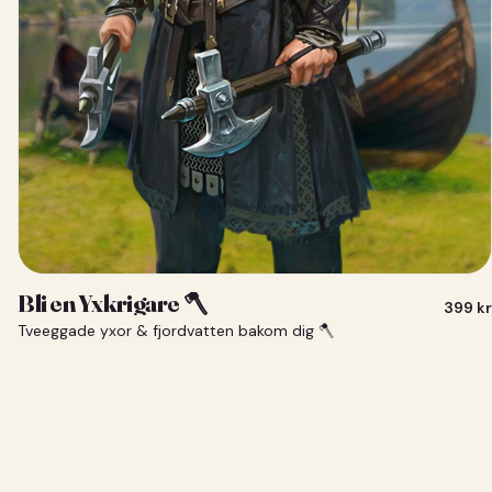
Bli en Yxkrigare 🪓
399
kr
Tveeggade yxor & fjordvatten bakom dig 🪓