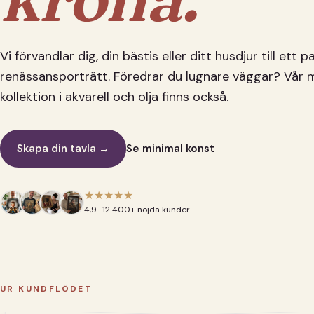
Vi förvandlar dig, din bästis eller ditt husdjur till ett 
renässansporträtt. Föredrar du lugnare väggar? Vår 
kollektion i akvarell och olja finns också.
Skapa din tavla →
Se minimal konst
★★★★★
4,9 · 12 400+ nöjda kunder
UR KUNDFLÖDET