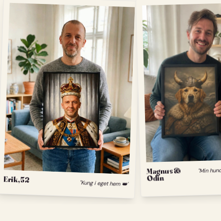
Magnus &
Odin
Erik, 52
"Kung i eget hem 👑"