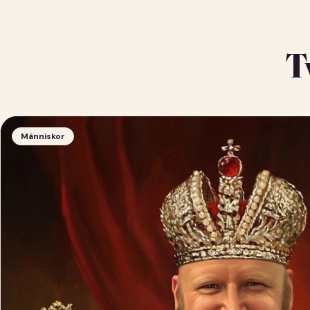
T
Människor