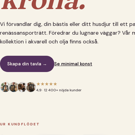
Vi förvandlar dig, din bästis eller ditt husdjur till ett 
renässansporträtt. Föredrar du lugnare väggar? Vår 
kollektion i akvarell och olja finns också.
Skapa din tavla →
Se minimal konst
★★★★★
4,9 · 12 400+ nöjda kunder
UR KUNDFLÖDET