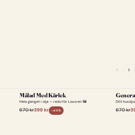
Målad Med Kärlek
General
Hela gänget i olja — redo för Louvren 🖼️
Ditt husdju
670
kr
399
kr
670
kr
3
-
40
%