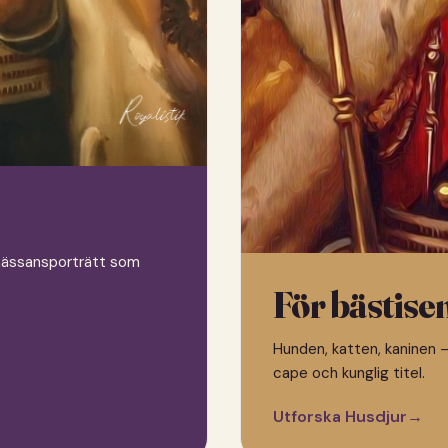
 renässansporträtt som
För bästise
Hunden, katten, kaninen —
cape och kunglig titel.
Utforska Husdjur
→