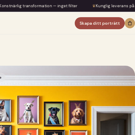
sformation — inget filter
♛
Kunglig leverans på 5–7 dagar
Skapa ditt porträtt
e