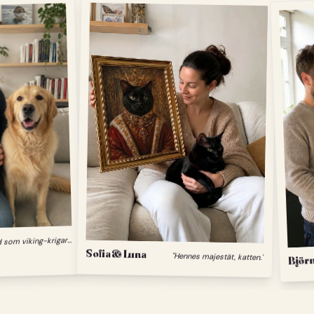
"
Min hund som viking-krigare."
Sofia & Luna
Björn
"Hennes majestät, katten."