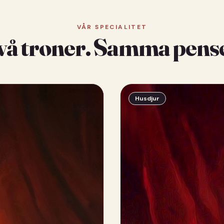
VÅR SPECIALITET
vå troner. Samma pense
Husdjur