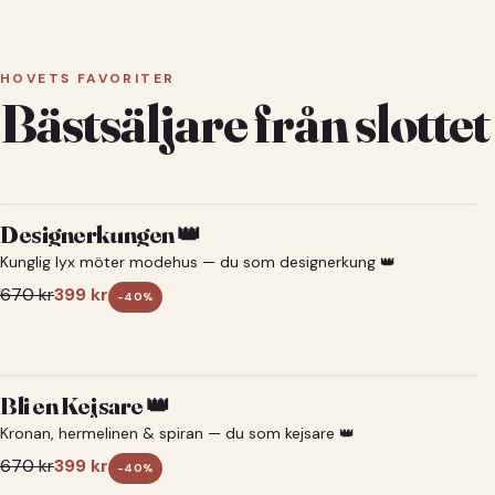
HOVETS FAVORITER
Bästsäljare från slottet
Designerkungen 👑
Kunglig lyx möter modehus — du som designerkung 👑
670
kr
399
kr
-
40
%
Bli en Kejsare 👑
Kronan, hermelinen & spiran — du som kejsare 👑
670
kr
399
kr
-
40
%