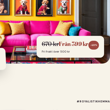
670
kr
Från
399
kr
-
40
%
Fri frakt över 500 kr
#ROYALISTIKHEMMA