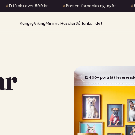
ver 599 kr
♛
Presentförpackning ingår
♛
Konstnärlig tran
Kunglig
Viking
Minimal
Husdjur
Så funkar det
ar
12 400+ porträtt levererad