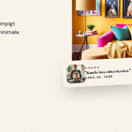
pampigt
minimala
★★★★★
"Kunde inte sluta skratta."
SARA, 34 · IGÅR