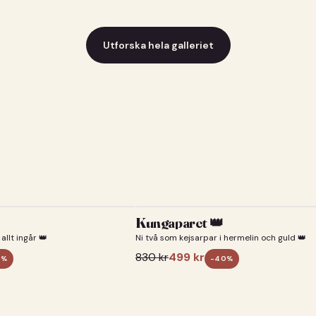
Utforska hela galleriet
Kungaparet 👑
allt ingår 👑
Ni två som kejsarpar i hermelin och guld 👑
830
kr
499
kr
0
%
-
40
%