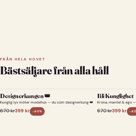
FRÅN HELA HOVET
Bästsäljare från alla håll
Designerkungen 👑
Bli Kunglighet
Kunglig lyx möter modehus — du som designerkung 👑
Krona, mantel & ego — 
670
kr
399
kr
670
kr
399
kr
-
40
%
-
4