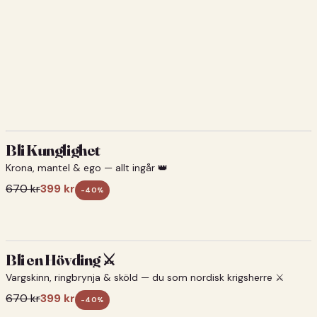
Bli Kunglighet
Krona, mantel & ego — allt ingår 👑
670
kr
399
kr
-
40
%
Bli en Hövding ⚔️
Vargskinn, ringbrynja & sköld — du som nordisk krigsherre ⚔️
670
kr
399
kr
-
40
%