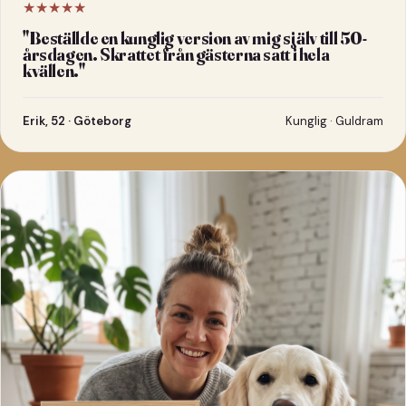
★★★★★
"
Beställde en kunglig version av mig själv till 50-
årsdagen. Skrattet från gästerna satt i hela
kvällen.
"
Erik, 52 · Göteborg
Kunglig · Guldram