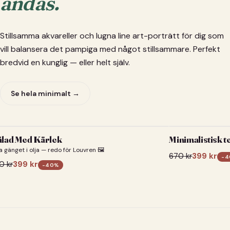
andas.
Stillsamma akvareller och lugna line art-porträtt för dig som
vill balansera det pampiga med något stillsammare. Perfekt
bredvid en kunglig — eller helt själv.
Se hela minimalt →
lad Med Kärlek
Minimalistisk t
a gänget i olja — redo för Louvren 🖼️
670
kr
399
kr
-
4
0
kr
399
kr
-
40
%