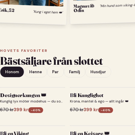
Magnus &
Erik, 52
Odin
"Kung i eget hem 👑"
HOVETS FAVORITER
Bästsäljare från slottet
Honom
Henne
Par
Familj
Husdjur
Designerkungen 👑
Bli Kunglighet
Kunglig lyx möter modehus — du som
Krona, mantel & ego — allt ingår 👑
designerkung 👑
670
kr
399
kr
670
kr
399
kr
-
40
%
-
40
%
Bli en Viking
Bli en Kejsare 👑