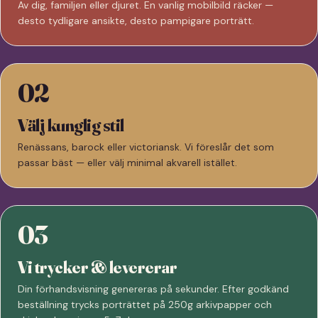
Av dig, familjen eller djuret. En vanlig mobilbild räcker —
desto tydligare ansikte, desto pampigare porträtt.
02
Välj kunglig stil
Renässans, barock eller victoriansk. Vi föreslår det som
passar bäst — eller välj minimal akvarell istället.
03
Vi trycker & levererar
Din förhandsvisning genereras på sekunder. Efter godkänd
beställning trycks porträttet på 250g arkivpapper och