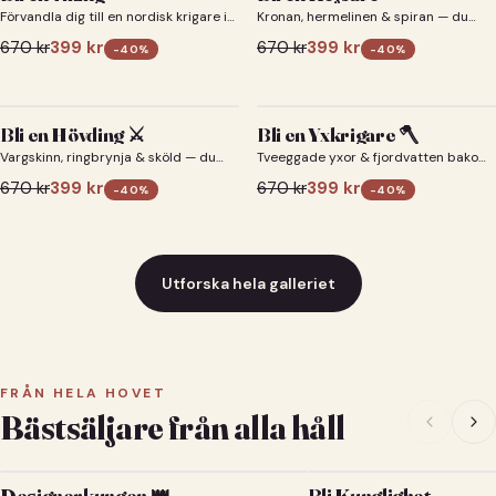
Förvandla dig till en nordisk krigare i
Kronan, hermelinen & spiran — du
ett episkt vikingaporträtt.
som kejsare 👑
670
kr
399
kr
670
kr
399
kr
-
40
%
-
40
%
Bli en Hövding ⚔️
Bli en Yxkrigare 🪓
Vargskinn, ringbrynja & sköld — du
Tveeggade yxor & fjordvatten bakom
som nordisk krigsherre ⚔️
dig 🪓
670
kr
399
kr
670
kr
399
kr
-
40
%
-
40
%
Utforska hela galleriet
FRÅN HELA HOVET
Bästsäljare från alla håll
Designerkungen 👑
Bli Kunglighet