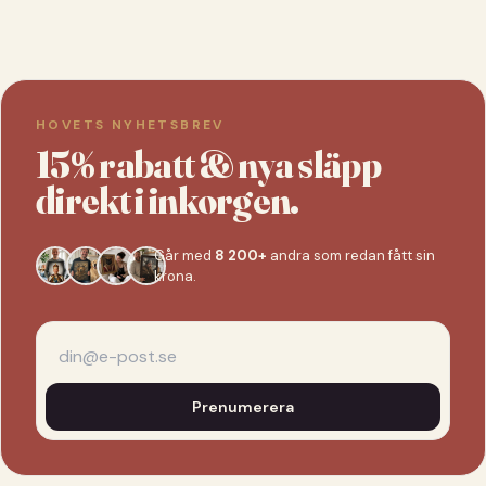
HOVETS NYHETSBREV
15% rabatt & nya släpp
direkt i inkorgen.
Går med
8 200+
andra som redan fått sin
krona.
Prenumerera