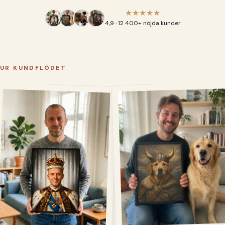
★★★★★
4,9 · 12 400+ nöjda kunder
UR KUNDFLÖDET