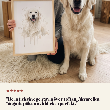
★★★★★
"
Bella fick sin egen tavla över soffan. Akvarellen
fångade pälsen och blicken perfekt.
"