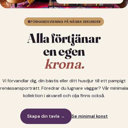
♛
FÖRHANDSVISNING PÅ NÅGRA SEKUNDER
Alla förtjänar
en egen
krona.
Vi förvandlar dig, din bästis eller ditt husdjur till ett pampigt
renässansporträtt. Föredrar du lugnare väggar? Vår minimala
kollektion i akvarell och olja finns också.
Skapa din tavla →
Se minimal konst