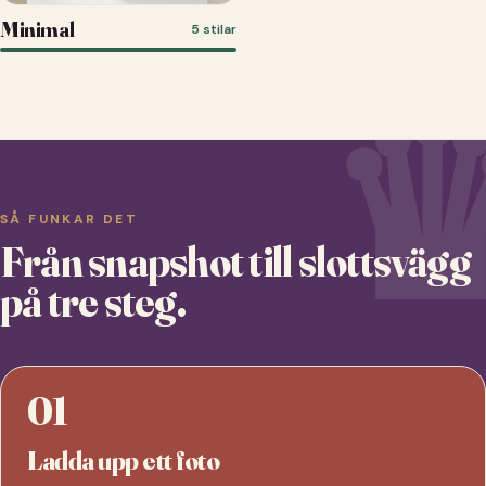
Minimal
5 stilar
SÅ FUNKAR DET
Från snapshot till slottsvägg
på tre steg.
01
Ladda upp ett foto