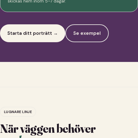
skickas hem inom 5–7 dagar.
Starta ditt porträtt →
Se exempel
LUGNARE LINJE
När väggen behöver