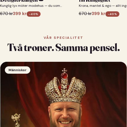
Kunglig lyx möter modehus — du som
Krona, mantel & ego — allt ing
designerkung 👑
670
kr
399
kr
670
kr
399
kr
-
40
%
-
40
%
VÅR SPECIALITET
Två troner. Samma pensel.
Människor