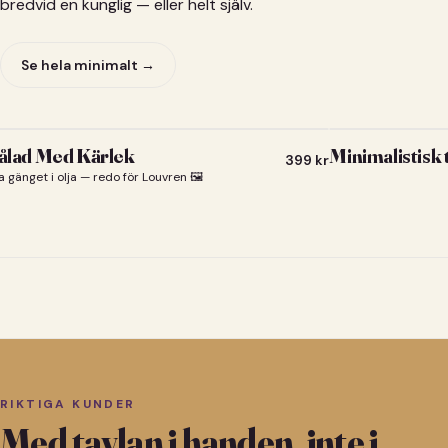
bredvid en kunglig — eller helt själv.
Se hela minimalt →
lad Med Kärlek
Minimalistisk
399
kr
a gänget i olja — redo för Louvren 🖼️
RIKTIGA KUNDER
Med tavlan i handen, inte i