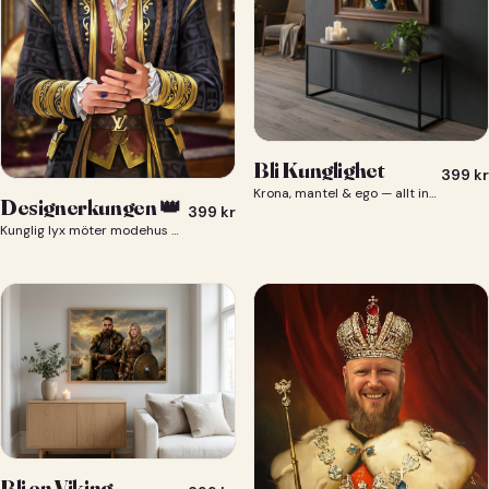
Bli Kunglighet
399
kr
Krona, mantel & ego — allt ingår 👑
Designerkungen 👑
399
kr
Kunglig lyx möter modehus — du som designerkung 👑
Bli en Viking