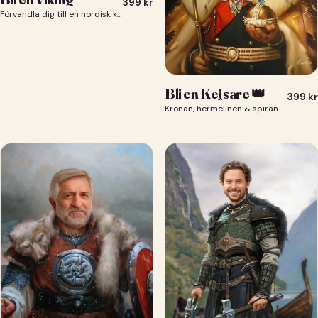
399
kr
Förvandla dig till en nordisk krigare i ett episkt vikingaporträtt.
Bli en Kejsare 👑
399
kr
Kronan, hermelinen & spiran — du som kejsare 👑