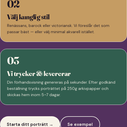
02
Välj kunglig stil
Renässans, barock eller victoriansk. Vi föreslår det som
passar bäst — eller välj minimal akvarell istället.
03
Vi trycker & levererar
Din förhandsvisning genereras på sekunder. Efter godkänd
beställning trycks porträttet på 250g arkivpapper och
skickas hem inom 5–7 dagar.
Starta ditt porträtt →
Se exempel