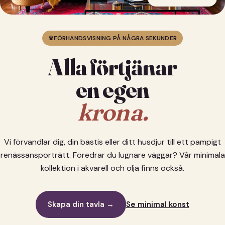
♛
FÖRHANDSVISNING PÅ NÅGRA SEKUNDER
Alla förtjänar
en egen
krona.
Vi förvandlar dig, din bästis eller ditt husdjur till ett pampigt
renässansporträtt. Föredrar du lugnare väggar? Vår minimala
kollektion i akvarell och olja finns också.
Skapa din tavla →
Se minimal konst