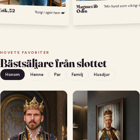
Magnus &
Erik, 52
Odin
"Kung i eget hem 👑"
HOVETS FAVORITER
Bästsäljare från slottet
Honom
Henne
Par
Familj
Husdjur