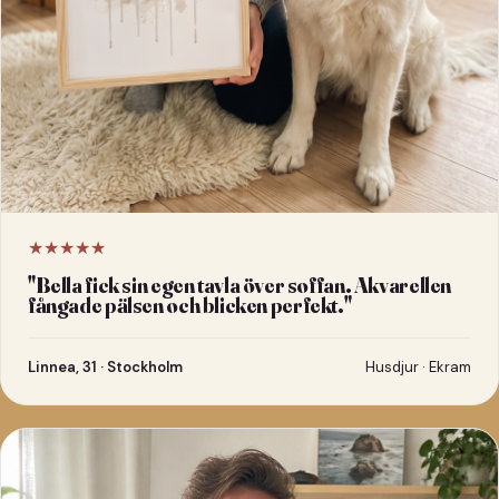
★★★★★
"
Bella fick sin egen tavla över soffan. Akvarellen
fångade pälsen och blicken perfekt.
"
Linnea, 31 · Stockholm
Husdjur · Ekram