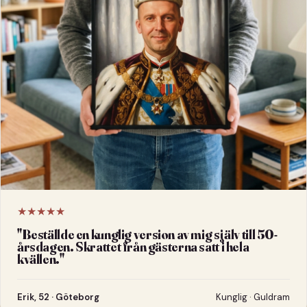
★★★★★
"
Beställde en kunglig version av mig själv till 50-
årsdagen. Skrattet från gästerna satt i hela
kvällen.
"
Erik, 52 · Göteborg
Kunglig · Guldram