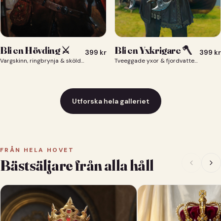
Bli en Yxkrigare 🪓
Bli en Hövding ⚔️
399
kr
399
kr
Tveeggade yxor & fjordvatten bakom dig 🪓
Vargskinn, ringbrynja & sköld — du som nordisk krigsherre ⚔️
Utforska hela galleriet
FRÅN HELA HOVET
Bästsäljare från alla håll