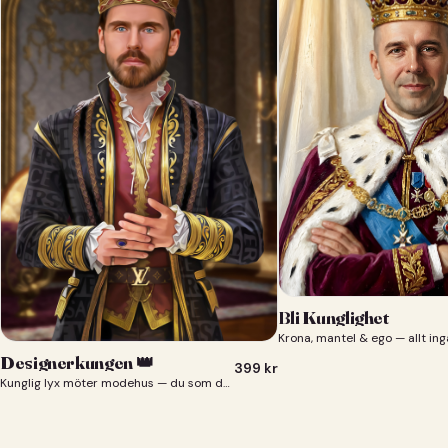
Bli Kunglighet
Krona, mantel & ego — allt ing
Designerkungen 👑
399
kr
Kunglig lyx möter modehus — du som designerkung 👑