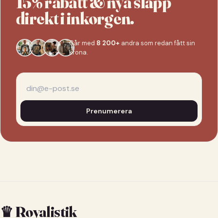
15% rabatt & nya släpp
direkt i inkorgen.
Går med
8 200+
andra som redan fått sin
krona.
Prenumerera
♛ Royalistik