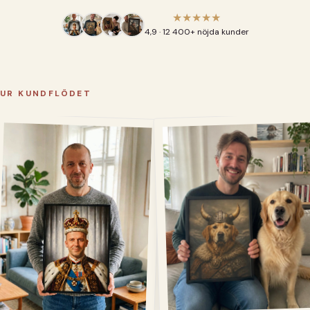
★★★★★
4,9 · 12 400+ nöjda kunder
UR KUNDFLÖDET