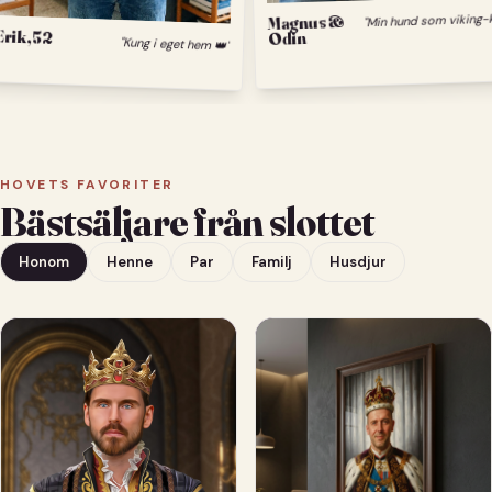
Magnus &
Erik, 52
Odin
"Kung i eget hem 👑"
HOVETS FAVORITER
Bästsäljare från slottet
Honom
Henne
Par
Familj
Husdjur