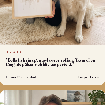
★★★★★
"
Bella fick sin egen tavla över soffan. Akvarellen
fångade pälsen och blicken perfekt.
"
Linnea, 31 · Stockholm
Husdjur · Ekram