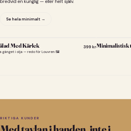
bredvid en kunglig — eller helt själv.
Se hela minimalt →
lad Med Kärlek
Minimalistisk
399
kr
a gänget i olja — redo för Louvren 🖼️
RIKTIGA KUNDER
Med tavlan i handen, inte i