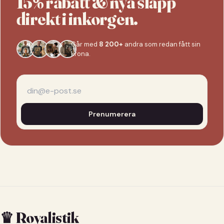
15% rabatt & nya släpp
direkt i inkorgen.
Går med
8 200+
andra som redan fått sin
krona.
Prenumerera
♛ Royalistik