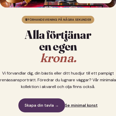
♛
FÖRHANDSVISNING PÅ NÅGRA SEKUNDER
Alla förtjänar
en egen
krona.
Vi förvandlar dig, din bästis eller ditt husdjur till ett pampigt
renässansporträtt. Föredrar du lugnare väggar? Vår minimala
kollektion i akvarell och olja finns också.
Skapa din tavla →
Se minimal konst