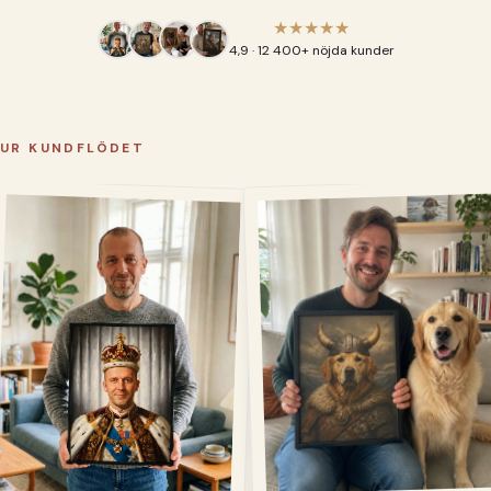
★★★★★
4,9 · 12 400+ nöjda kunder
UR KUNDFLÖDET