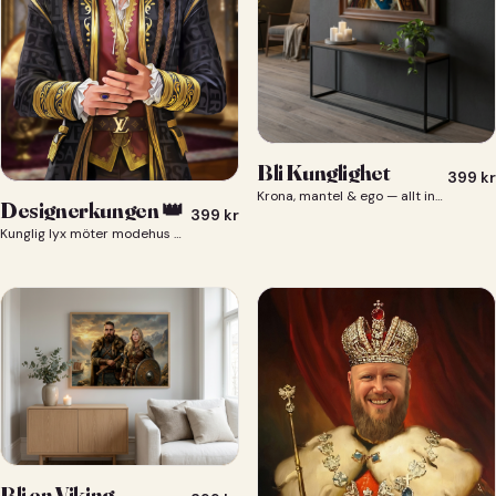
Bli Kunglighet
399
kr
Krona, mantel & ego — allt ingår 👑
Designerkungen 👑
399
kr
Kunglig lyx möter modehus — du som designerkung 👑
Bli en Viking