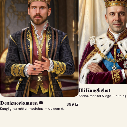
Bli Kunglighet
Krona, mantel & ego — allt ing
Designerkungen 👑
399
kr
Kunglig lyx möter modehus — du som designerkung 👑