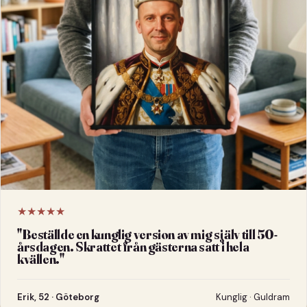
★★★★★
"
Beställde en kunglig version av mig själv till 50-
årsdagen. Skrattet från gästerna satt i hela
kvällen.
"
Erik, 52 · Göteborg
Kunglig · Guldram