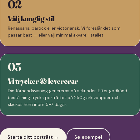
02
Välj kunglig stil
Renässans, barock eller victoriansk. Vi föreslår det som
passar bäst — eller välj minimal akvarell istället.
03
Vi trycker & levererar
Din förhandsvisning genereras på sekunder. Efter godkänd
beställning trycks porträttet på 250g arkivpapper och
skickas hem inom 5–7 dagar.
Starta ditt porträtt →
Se exempel