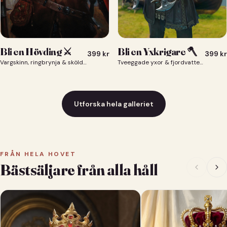
Bli en Yxkrigare 🪓
Bli en Hövding ⚔️
399
kr
399
kr
Tveeggade yxor & fjordvatten bakom dig 🪓
Vargskinn, ringbrynja & sköld — du som nordisk krigsherre ⚔️
Utforska hela galleriet
FRÅN HELA HOVET
Bästsäljare från alla håll