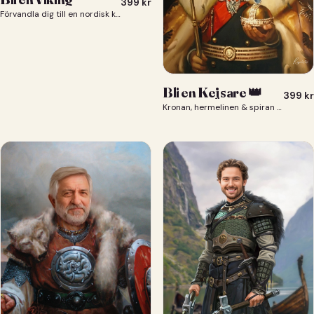
399
kr
Förvandla dig till en nordisk krigare i ett episkt vikingaporträtt.
Bli en Kejsare 👑
399
kr
Kronan, hermelinen & spiran — du som kejsare 👑