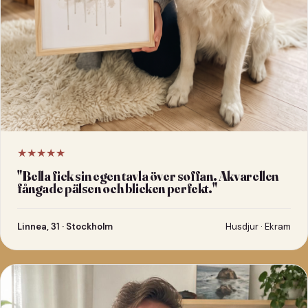
★★★★★
"
Bella fick sin egen tavla över soffan. Akvarellen
fångade pälsen och blicken perfekt.
"
Linnea, 31 · Stockholm
Husdjur · Ekram