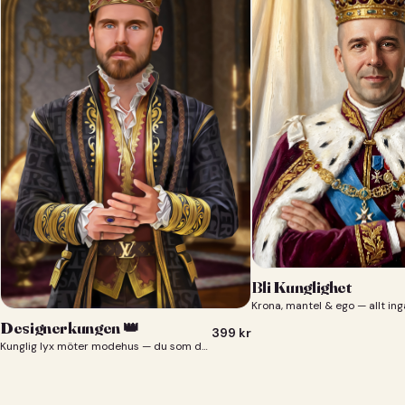
Bli Kunglighet
Krona, mantel & ego — allt ing
Designerkungen 👑
399
kr
Kunglig lyx möter modehus — du som designerkung 👑