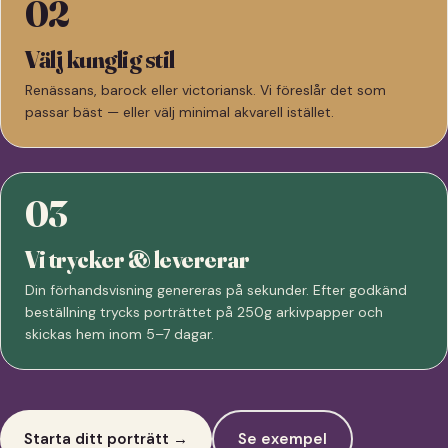
02
Välj kunglig stil
Renässans, barock eller victoriansk. Vi föreslår det som
passar bäst — eller välj minimal akvarell istället.
03
Vi trycker & levererar
Din förhandsvisning genereras på sekunder. Efter godkänd
beställning trycks porträttet på 250g arkivpapper och
skickas hem inom 5–7 dagar.
Starta ditt porträtt →
Se exempel