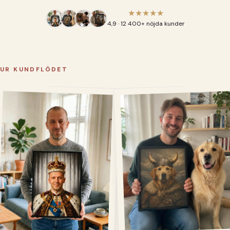
★★★★★
4,9 · 12 400+ nöjda kunder
UR KUNDFLÖDET