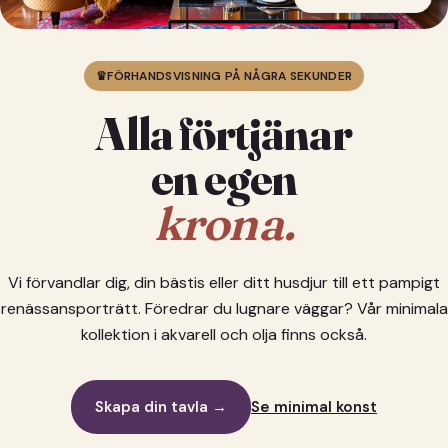
♛
FÖRHANDSVISNING PÅ NÅGRA SEKUNDER
Alla förtjänar
en egen
krona.
Vi förvandlar dig, din bästis eller ditt husdjur till ett pampigt
renässansporträtt. Föredrar du lugnare väggar? Vår minimala
kollektion i akvarell och olja finns också.
Skapa din tavla →
Se minimal konst