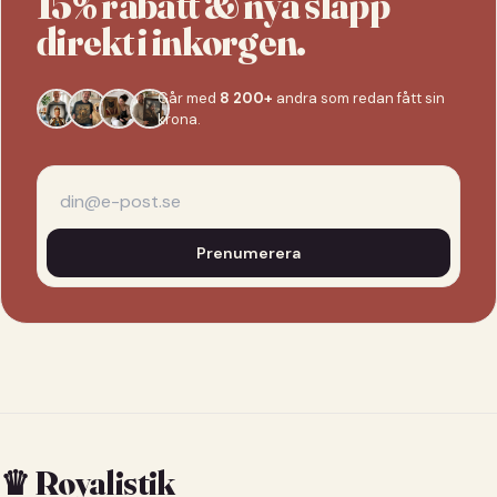
15% rabatt & nya släpp
direkt i inkorgen.
Går med
8 200+
andra som redan fått sin
krona.
Prenumerera
♛ Royalistik