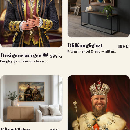
Bli Kunglighet
399
kr
Krona, mantel & ego — allt ingår 👑
Designerkungen 👑
399
kr
Kunglig lyx möter modehus — du som designerkung 👑
Bli en Viking