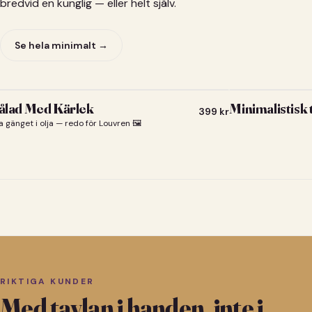
bredvid en kunglig — eller helt själv.
Se hela minimalt →
lad Med Kärlek
Minimalistisk
399
kr
a gänget i olja — redo för Louvren 🖼️
RIKTIGA KUNDER
Med tavlan i handen, inte i