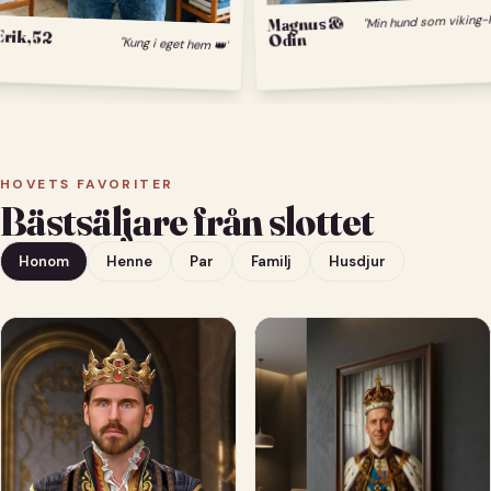
Magnus &
Odin
Erik, 52
"Kung i eget hem 👑"
HOVETS FAVORITER
Bästsäljare från slottet
Honom
Henne
Par
Familj
Husdjur