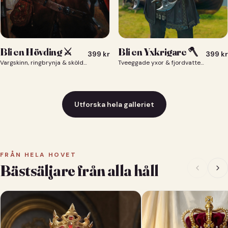
Bli en Yxkrigare 🪓
Bli en Hövding ⚔️
399
kr
399
kr
Tveeggade yxor & fjordvatten bakom dig 🪓
Vargskinn, ringbrynja & sköld — du som nordisk krigsherre ⚔️
Utforska hela galleriet
FRÅN HELA HOVET
Bästsäljare från alla håll