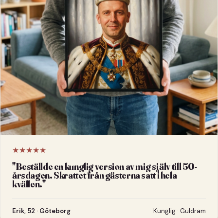
★★★★★
"
Beställde en kunglig version av mig själv till 50-
årsdagen. Skrattet från gästerna satt i hela
kvällen.
"
Erik, 52 · Göteborg
Kunglig · Guldram