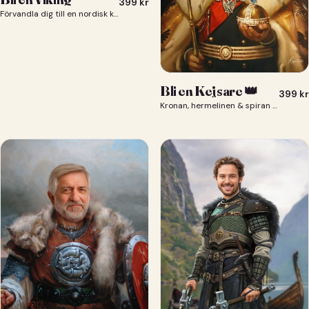
399
kr
Förvandla dig till en nordisk krigare i ett episkt vikingaporträtt.
Bli en Kejsare 👑
399
kr
Kronan, hermelinen & spiran — du som kejsare 👑