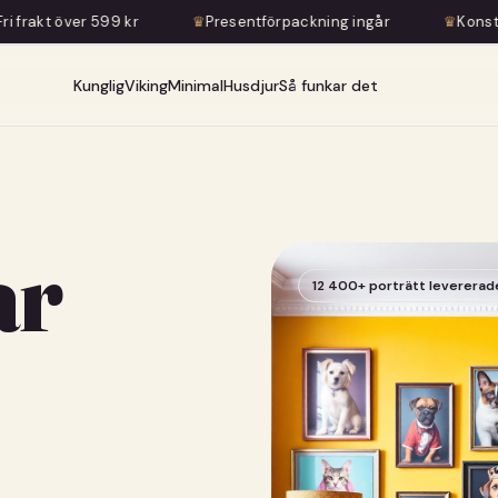
kr
♛
Presentförpackning ingår
♛
Konstnärlig transformati
Kunglig
Viking
Minimal
Husdjur
Så funkar det
ar
12 400+ porträtt levererad