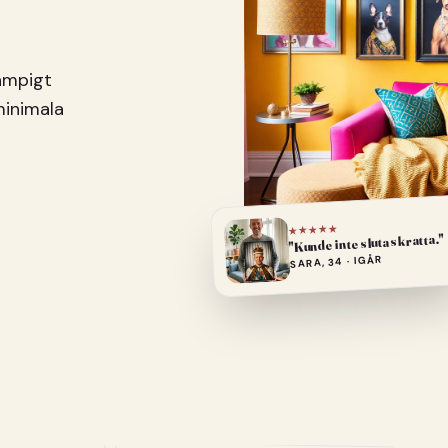
pampigt
minimala
★★★★★
"Kunde inte sluta skratta."
SARA, 34 · IGÅR