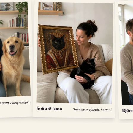
"
Min hund som viking-krigare."
Sofia & Luna
"Hennes majestät, katten."
Björn