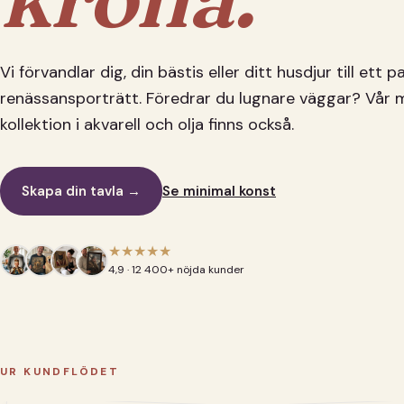
Vi förvandlar dig, din bästis eller ditt husdjur till ett 
renässansporträtt. Föredrar du lugnare väggar? Vår 
kollektion i akvarell och olja finns också.
Skapa din tavla →
Se minimal konst
★★★★★
4,9 · 12 400+ nöjda kunder
UR KUNDFLÖDET