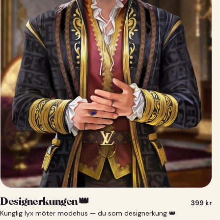
Designerkungen 👑
399
kr
Kunglig lyx möter modehus — du som designerkung 👑