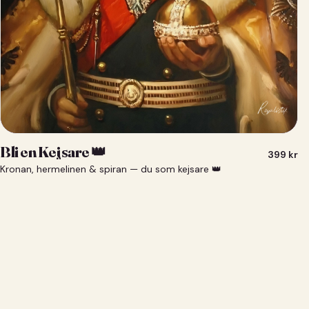
Bli en Kejsare 👑
399
kr
Kronan, hermelinen & spiran — du som kejsare 👑