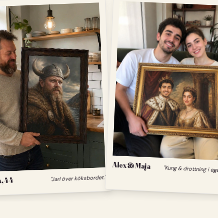
Alex & Maja
"Kung & drottning i eg
"Jarl över köksbordet."
, 44