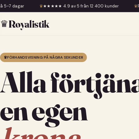
♛
★★★★★ 4.9 av 5 från 12 400 kunder
♛
Fri frakt över 599 
♛
Royalistik
♛
FÖRHANDSVISNING PÅ NÅGRA SEKUNDER
Alla förtjän
en egen
krona.