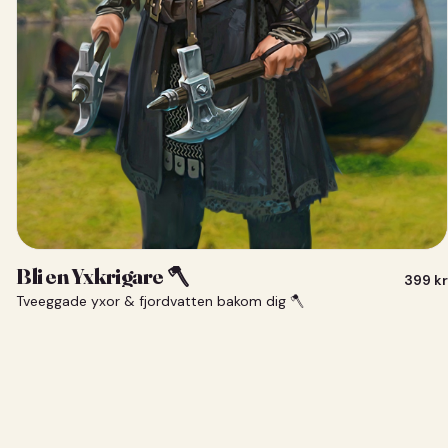
Bli en Yxkrigare 🪓
399
kr
Tveeggade yxor & fjordvatten bakom dig 🪓