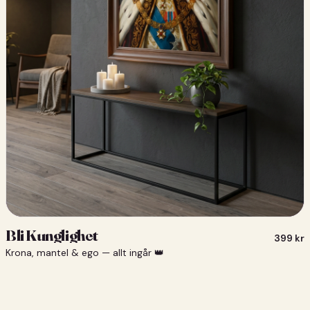
Bli Kunglighet
399
kr
Krona, mantel & ego — allt ingår 👑