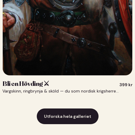
Bli en Hövding ⚔️
399
kr
Vargskinn, ringbrynja & sköld — du som nordisk krigsherre ⚔️
Utforska hela galleriet