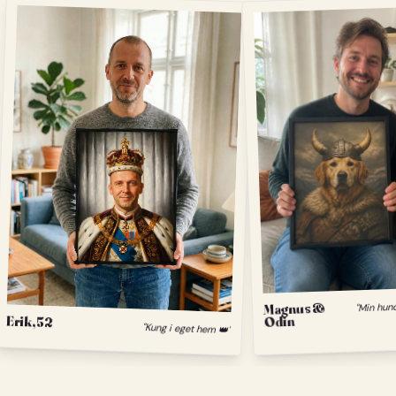
Magnus &
Odin
Erik, 52
"Kung i eget hem 👑"