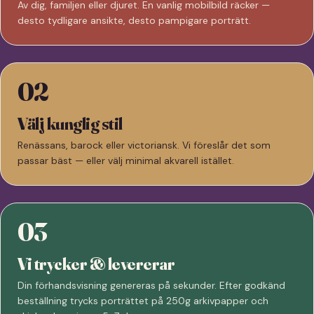
Av dig, familjen eller djuret. En vanlig mobilbild räcker —
desto tydligare ansikte, desto pampigare porträtt.
02
Välj kunglig stil
Renässans, barock eller victoriansk. Vi föreslår det som
passar bäst — eller välj minimal akvarell istället.
03
Vi trycker & levererar
Din förhandsvisning genereras på sekunder. Efter godkänd
beställning trycks porträttet på 250g arkivpapper och