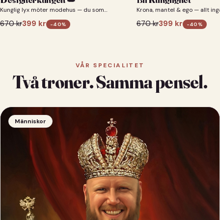
Kunglig lyx möter modehus — du som
Krona, mantel & ego — allt ing
designerkung 👑
670
kr
399
kr
670
kr
399
kr
-
40
%
-
40
%
VÅR SPECIALITET
Två troner. Samma pensel.
Människor