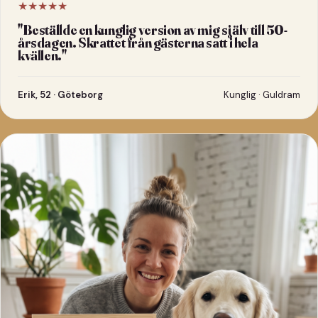
★★★★★
"
Beställde en kunglig version av mig själv till 50-
årsdagen. Skrattet från gästerna satt i hela
kvällen.
"
Erik, 52 · Göteborg
Kunglig · Guldram