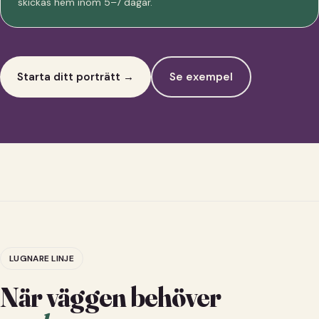
skickas hem inom 5–7 dagar.
Starta ditt porträtt →
Se exempel
LUGNARE LINJE
När väggen behöver