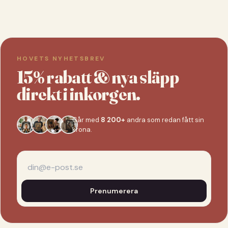
HOVETS NYHETSBREV
15% rabatt & nya släpp
direkt i inkorgen.
Går med
8 200+
andra som redan fått sin
krona.
Prenumerera