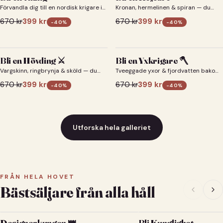
Förvandla dig till en nordisk krigare i
Kronan, hermelinen & spiran — du
ett episkt vikingaporträtt.
som kejsare 👑
670
kr
399
kr
670
kr
399
kr
-
40
%
-
40
%
Bli en Hövding ⚔️
Bli en Yxkrigare 🪓
Vargskinn, ringbrynja & sköld — du
Tveeggade yxor & fjordvatten bakom
som nordisk krigsherre ⚔️
dig 🪓
670
kr
399
kr
670
kr
399
kr
-
40
%
-
40
%
Utforska hela galleriet
FRÅN HELA HOVET
Bästsäljare från alla håll
Designerkungen 👑
Bli Kunglighet