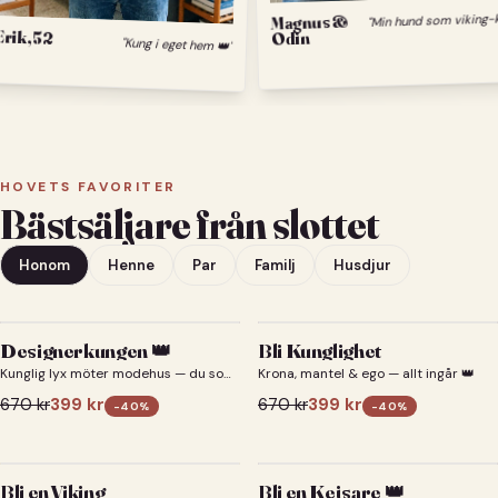
Magnus &
Erik, 52
Odin
"Kung i eget hem 👑"
HOVETS FAVORITER
Bästsäljare från slottet
Honom
Henne
Par
Familj
Husdjur
Designerkungen 👑
Bli Kunglighet
Kunglig lyx möter modehus — du som
Krona, mantel & ego — allt ingår 👑
designerkung 👑
670
kr
399
kr
670
kr
399
kr
-
40
%
-
40
%
Bli en Viking
Bli en Kejsare 👑