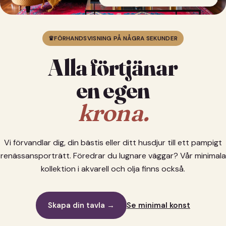
♛
FÖRHANDSVISNING PÅ NÅGRA SEKUNDER
Alla förtjänar
en egen
krona.
Vi förvandlar dig, din bästis eller ditt husdjur till ett pampigt
renässansporträtt. Föredrar du lugnare väggar? Vår minimala
kollektion i akvarell och olja finns också.
Skapa din tavla →
Se minimal konst