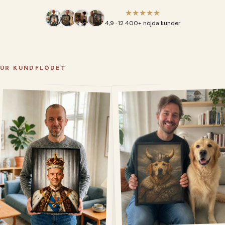
★★★★★
4,9 · 12 400+ nöjda kunder
UR KUNDFLÖDET