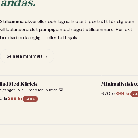
andas.
Stillsamma akvareller och lugna line art-porträtt för dig som
vill balansera det pampiga med något stillsammare. Perfekt
bredvid en kunglig — eller helt själv.
Se hela minimalt →
lad Med Kärlek
Minimalistisk t
a gänget i olja — redo för Louvren 🖼️
670
kr
399
kr
-
4
0
kr
399
kr
-
40
%