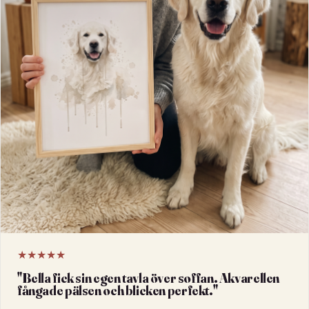
★★★★★
"
Bella fick sin egen tavla över soffan. Akvarellen
fångade pälsen och blicken perfekt.
"