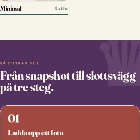
Minimal
5 stilar
SÅ FUNKAR DET
Från snapshot till slottsvägg
på tre steg.
01
Ladda upp ett foto