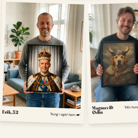
Magnus &
Erik, 52
Odin
"Kung i eget hem 👑"