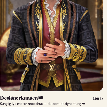
Designerkungen 👑
399
kr
Kunglig lyx möter modehus — du som designerkung 👑