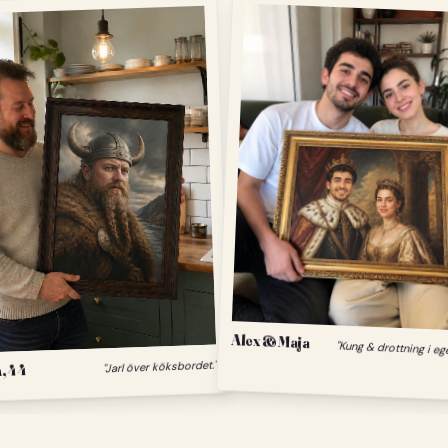
Alex & Maja
"Kung & drottning i eg
"Jarl över köksbordet."
, 44