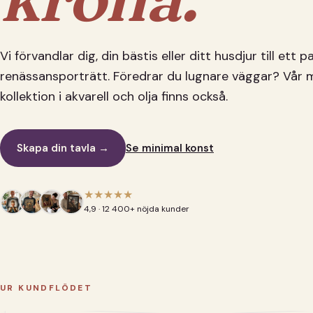
Vi förvandlar dig, din bästis eller ditt husdjur till ett 
renässansporträtt. Föredrar du lugnare väggar? Vår 
kollektion i akvarell och olja finns också.
Skapa din tavla →
Se minimal konst
★★★★★
4,9 · 12 400+ nöjda kunder
UR KUNDFLÖDET