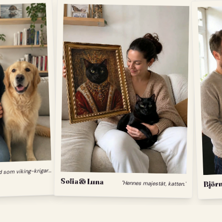
"
Min hund som viking-krigare."
Sofia & Luna
"Hennes majestät, katten."
Björn