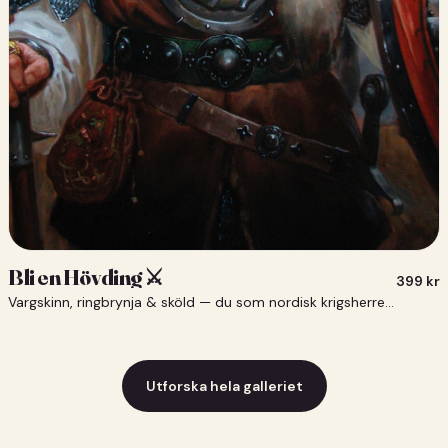
Bli en Hövding ⚔️
399
kr
Vargskinn, ringbrynja & sköld — du som nordisk krigsherre ⚔️
Utforska hela galleriet