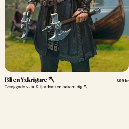
Bli en Yxkrigare 🪓
399
kr
Tveeggade yxor & fjordvatten bakom dig 🪓