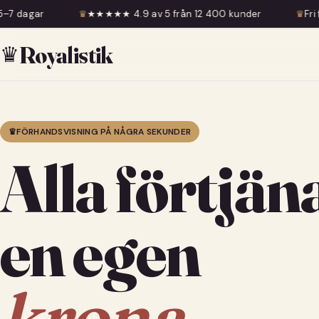
★★★★ 4.9 av 5 från 12 400 kunder
♛
Fri frakt över 599 kr
♛
Royalistik
♛
FÖRHANDSVISNING PÅ NÅGRA SEKUNDER
Alla förtjän
en egen
krona.