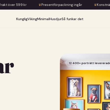
♛
Presentförpackning ingår
♛
Konstnärlig transformation — 
Kunglig
Viking
Minimal
Husdjur
Så funkar det
ar
12 400+ porträtt levererad