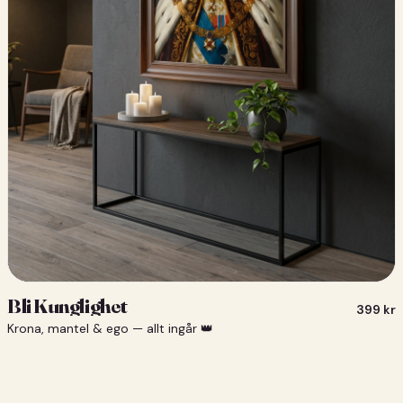
Bli Kunglighet
399
kr
Krona, mantel & ego — allt ingår 👑