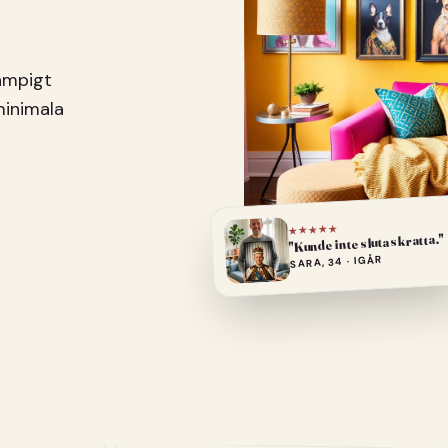
pampigt
minimala
★★★★★
"Kunde inte sluta skratta."
SARA, 34 · IGÅR