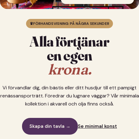
♛
FÖRHANDSVISNING PÅ NÅGRA SEKUNDER
Alla förtjänar
en egen
krona.
Vi förvandlar dig, din bästis eller ditt husdjur till ett pampigt
renässansporträtt. Föredrar du lugnare väggar? Vår minimala
kollektion i akvarell och olja finns också.
Skapa din tavla →
Se minimal konst