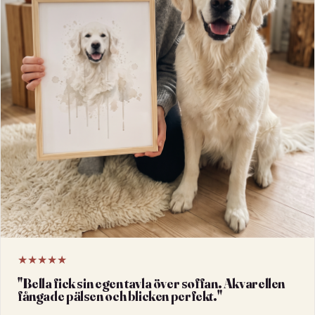
★★★★★
"
Bella fick sin egen tavla över soffan. Akvarellen
fångade pälsen och blicken perfekt.
"