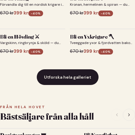
Förvandla dig till en nordisk krigare i
Kronan, hermelinen & spiran — du
ett episkt vikingaporträtt.
som kejsare 👑
670
kr
399
kr
670
kr
399
kr
-
40
%
-
40
%
Bli en Hövding ⚔️
Bli en Yxkrigare 🪓
Vargskinn, ringbrynja & sköld — du
Tveeggade yxor & fjordvatten bakom
som nordisk krigsherre ⚔️
dig 🪓
670
kr
399
kr
670
kr
399
kr
-
40
%
-
40
%
Utforska hela galleriet
FRÅN HELA HOVET
Bästsäljare från alla håll
Designerkungen 👑
Bli Kunglighet