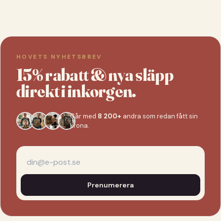
HOVETS NYHETSBREV
15% rabatt & nya släpp
direkt i inkorgen.
Går med
8 200+
andra som redan fått sin
krona.
Prenumerera