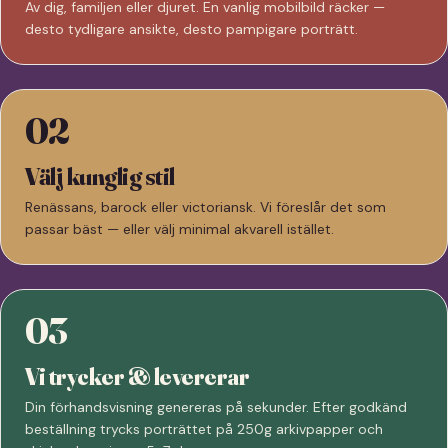
Av dig, familjen eller djuret. En vanlig mobilbild räcker —
desto tydligare ansikte, desto pampigare porträtt.
02
Välj kunglig stil
Renässans, barock eller victoriansk. Vi föreslår det som
passar bäst — eller välj minimal akvarell istället.
03
Vi trycker & levererar
Din förhandsvisning genereras på sekunder. Efter godkänd
beställning trycks porträttet på 250g arkivpapper och