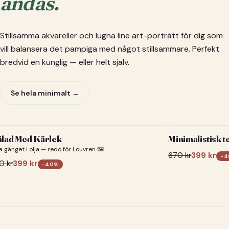
andas.
Stillsamma akvareller och lugna line art-porträtt för dig som
vill balansera det pampiga med något stillsammare. Perfekt
bredvid en kunglig — eller helt själv.
Se hela minimalt →
lad Med Kärlek
Minimalistisk t
a gänget i olja — redo för Louvren 🖼️
670
kr
399
kr
-
4
0
kr
399
kr
-
40
%