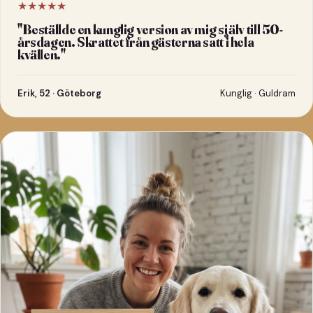
★★★★★
"
Beställde en kunglig version av mig själv till 50-
årsdagen. Skrattet från gästerna satt i hela
kvällen.
"
Erik, 52 · Göteborg
Kunglig · Guldram