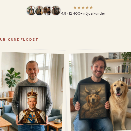
★★★★★
4,9 · 12 400+ nöjda kunder
UR KUNDFLÖDET