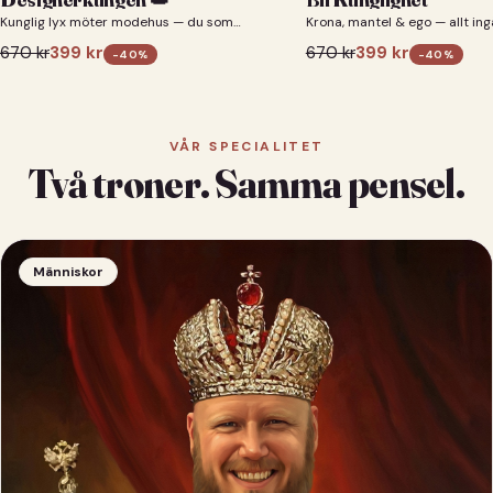
Kunglig lyx möter modehus — du som
Krona, mantel & ego — allt ing
designerkung 👑
670
kr
399
kr
670
kr
399
kr
-
40
%
-
40
%
VÅR SPECIALITET
Två troner. Samma pensel.
Människor