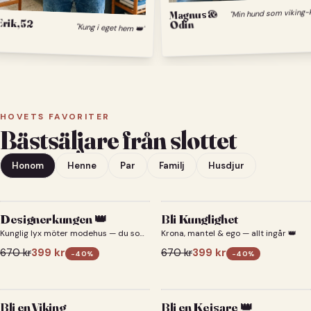
Magnus &
Erik, 52
Odin
"Kung i eget hem 👑"
HOVETS FAVORITER
Bästsäljare från slottet
Honom
Henne
Par
Familj
Husdjur
Designerkungen 👑
Bli Kunglighet
Kunglig lyx möter modehus — du som
Krona, mantel & ego — allt ingår 👑
designerkung 👑
670
kr
399
kr
670
kr
399
kr
-
40
%
-
40
%
Bli en Viking
Bli en Kejsare 👑