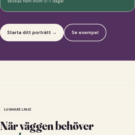
skickas hem inom 5–7 dagar.
Starta ditt porträtt →
Se exempel
LUGNARE LINJE
När väggen behöver