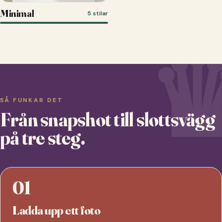
Minimal
5 stilar
SÅ FUNKAR DET
Från snapshot till slottsvägg
på tre steg.
01
Ladda upp ett foto