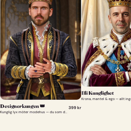
Bli Kunglighet
Krona, mantel & ego — allt ing
Designerkungen 👑
399
kr
Kunglig lyx möter modehus — du som designerkung 👑