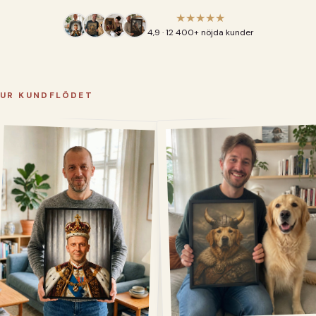
★★★★★
4,9 · 12 400+ nöjda kunder
UR KUNDFLÖDET