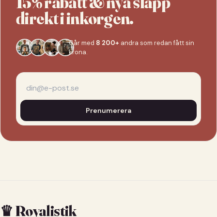
15% rabatt & nya släpp
direkt i inkorgen.
Går med
8 200+
andra som redan fått sin
krona.
Prenumerera
♛ Royalistik