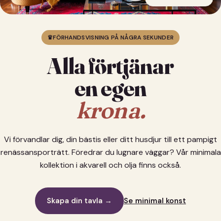
♛
FÖRHANDSVISNING PÅ NÅGRA SEKUNDER
Alla förtjänar
en egen
krona.
Vi förvandlar dig, din bästis eller ditt husdjur till ett pampigt
renässansporträtt. Föredrar du lugnare väggar? Vår minimala
kollektion i akvarell och olja finns också.
Skapa din tavla →
Se minimal konst