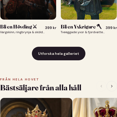
Bli en Yxkrigare 🪓
Bli en Hövding ⚔️
399
kr
399
kr
Tveeggade yxor & fjordvatten bakom dig 🪓
Vargskinn, ringbrynja & sköld — du som nordisk krigsherre ⚔️
Utforska hela galleriet
FRÅN HELA HOVET
Bästsäljare från alla håll