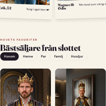
M
Magnus &
Erik, 52
Odin
"Kung i eget hem 👑"
HOVETS FAVORITER
Bästsäljare från slottet
Honom
Henne
Par
Familj
Husdjur