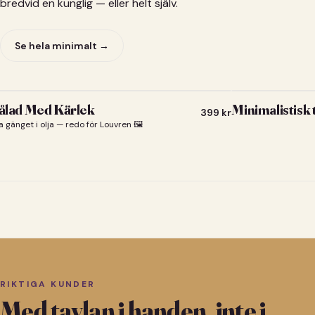
bredvid en kunglig — eller helt själv.
Se hela minimalt →
lad Med Kärlek
Minimalistisk
399
kr
a gänget i olja — redo för Louvren 🖼️
RIKTIGA KUNDER
Med tavlan i handen, inte i