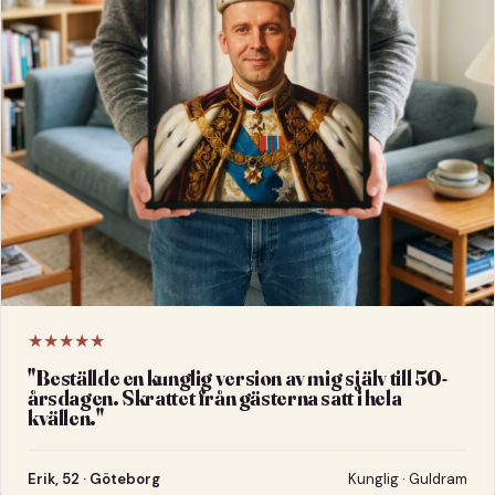
★★★★★
"
Beställde en kunglig version av mig själv till 50-
årsdagen. Skrattet från gästerna satt i hela
kvällen.
"
Erik, 52 · Göteborg
Kunglig · Guldram