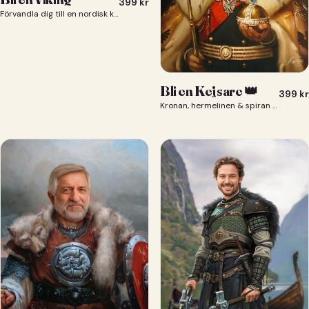
399
kr
Förvandla dig till en nordisk krigare i ett episkt vikingaporträtt.
Bli en Kejsare 👑
399
kr
Kronan, hermelinen & spiran — du som kejsare 👑