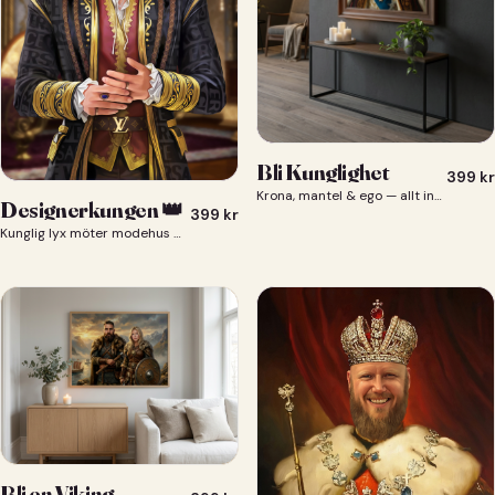
Bli Kunglighet
399
kr
Krona, mantel & ego — allt ingår 👑
Designerkungen 👑
399
kr
Kunglig lyx möter modehus — du som designerkung 👑
Bli en Viking