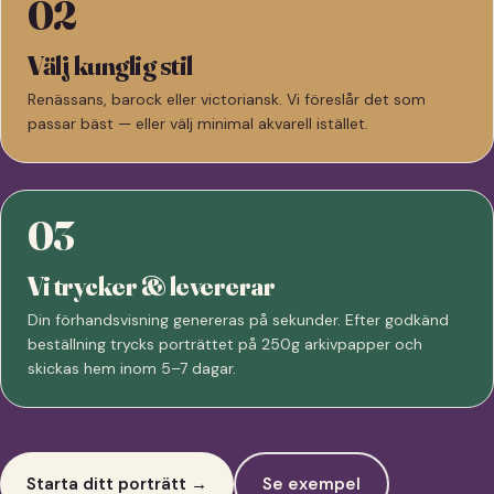
02
Välj kunglig stil
Renässans, barock eller victoriansk. Vi föreslår det som
passar bäst — eller välj minimal akvarell istället.
03
Vi trycker & levererar
Din förhandsvisning genereras på sekunder. Efter godkänd
beställning trycks porträttet på 250g arkivpapper och
skickas hem inom 5–7 dagar.
Starta ditt porträtt →
Se exempel