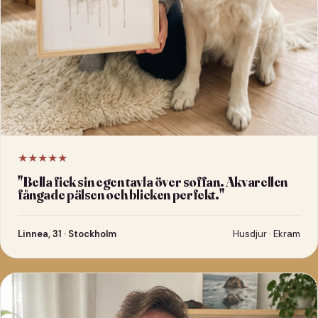
★★★★★
"
Bella fick sin egen tavla över soffan. Akvarellen
fångade pälsen och blicken perfekt.
"
Linnea, 31 · Stockholm
Husdjur · Ekram